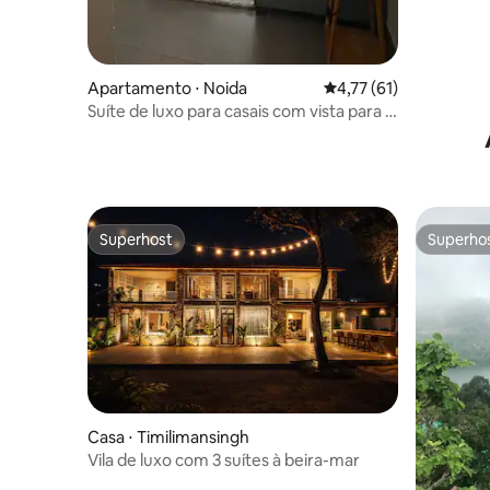
Apartamento ⋅ Noida
4,77 de uma avaliação 
4,77 (61)
Suíte de luxo para casais com vista para o
rio e varanda
Superhost
Superho
Superhost
Superho
Casa ⋅ Timilimansingh
Vila de luxo com 3 suítes à beira-mar