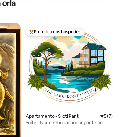
 orla
Preferido dos hóspedes
Entre os melhores preferidos dos hóspedes
ções
Apartamento ⋅ Siloti Pant
5 de uma avaliaçã
5 (7)
Suíte - 5, um retiro aconchegante no
Lago Naukuchiatal