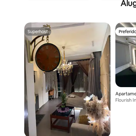
Alug
Superhost
Preferid
Superhost
Preferid
Apartamen
Flourish 
de luxo|2