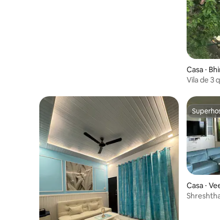
Casa ⋅ Bh
Vila de 3
vista para
Superho
Superho
Casa ⋅ Ve
Shreshth