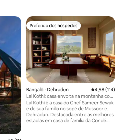
Casa de 
Preferido dos hóspedes
Prefe
Preferido dos hóspedes
Entre o
Casa de f
Uma casa 
rio perto
margens d
montanha
exuberan
Homestay
procuram
relaxar 
da natur
Bangalô ⋅ Dehradun
4,98 de uma avaliação 
4,98 (114)
entusiast
tranquilo
Lal Kothi: casa envolta na montanha com
panorâmic
culinária Awadhi
Lal Kothi é a casa do Chef Sameer Sewak
montanha
e de sua família no sopé de Mussoorie,
verdadei
Dehradun. Destacada entre as melhores
região de
estadias em casa de família da Condé
Nast Traveller na Índia, os hóspedes
desfrutam de um segundo andar
privativo com dois quartos, cozinha/sala