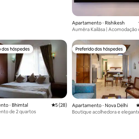
 média de 5, 5 avaliações
Apartamento ⋅ Rishikesh
Aumēra Kailāsa | Acomodação 
em Tapovan
o dos hóspedes
Preferido dos hóspedes
o dos hóspedes
Preferido dos hóspedes
to ⋅ Bhimtal
5 de uma avaliação média de 5, 28 avalia
5 (28)
Apartamento ⋅ Nova Délhi
4
nto de 2 quartos
Boutique acolhedora e elegant
Studio@Hauz Khas Village