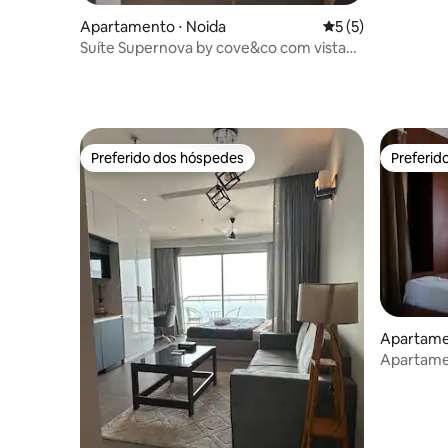
Apartamento ⋅ Noida
5 de uma avaliação
5 (5)
Suíte Supernova by cove&co com vista
para o rio e a cidade
Preferido dos hóspedes
Preferid
Preferido dos hóspedes
Preferid
Apartamen
Apartame