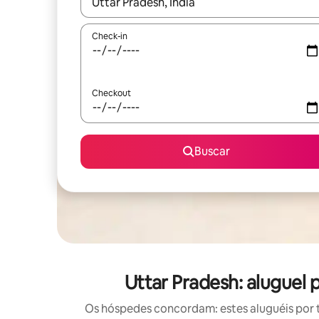
Quando os resultados estiverem disponíveis, expl
Check-in
Checkout
Buscar
Uttar Pradesh: aluguel
Os hóspedes concordam: estes aluguéis por 