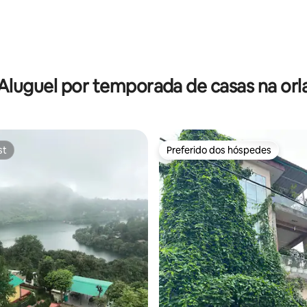
média de 5, 61 avaliações
Aluguel por temporada de casas na orl
st
Preferido dos hóspedes
st
Preferido dos hóspedes