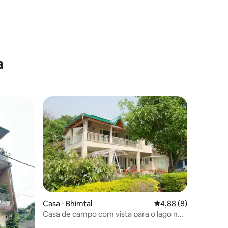
a
Casa ⋅ Bhimtal
4,88 de uma avaliaçã
4,88 (8)
Casa de campo com vista para o lago no
Himalaia