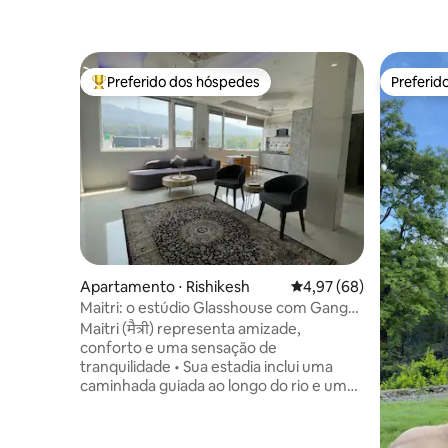
Preferido dos hóspedes
Preferid
Entre os melhores preferidos dos hóspedes
Preferid
Apartamento ⋅ Rishikesh
4,97 de uma avaliação 
4,97 (68)
Maitri: o estúdio Glasshouse com Ganga
Aarti VIP
Maitri (मैत्री) representa amizade,
conforto e uma sensação de
tranquilidade • Sua estadia inclui uma
caminhada guiada ao longo do rio e uma
experiência VIP de Ganga Aarti •
Localizado em uma área calma, mas
central, de Rishikesh, este estúdio