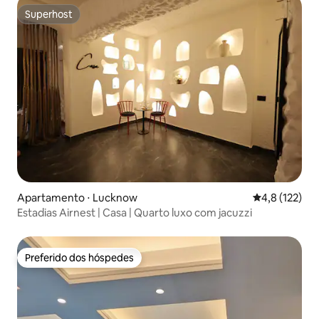
Superhost
Superhost
Apartamento ⋅ Lucknow
4,8 de uma av
4,8 (122)
Estadias Airnest | Casa | Quarto luxo com jacuzzi
Preferido dos hóspedes
Preferido dos hóspedes