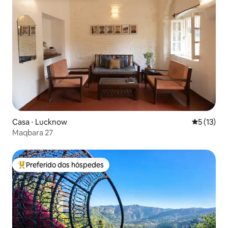
Casa ⋅ Lucknow
5 de uma a
5 (13)
Maqbara 27
Preferido dos hóspedes
Entre os melhores preferidos dos hóspedes