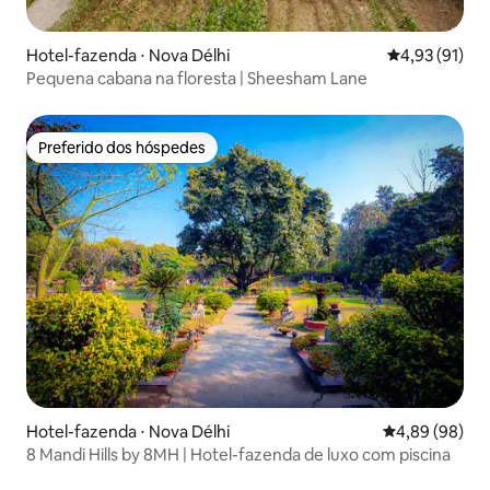
Hotel-fazenda ⋅ Nova Délhi
4,93 de uma a
4,93 (91)
Pequena cabana na floresta | Sheesham Lane
Preferido dos hóspedes
Preferido dos hóspedes
Hotel-fazenda ⋅ Nova Délhi
4,89 de uma av
4,89 (98)
8 Mandi Hills by 8MH | Hotel-fazenda de luxo com piscina