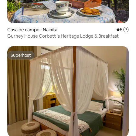
Casa de campo ⋅ Nainital
5 de uma 
5 (7)
Gurney House Corbett 's Heritage Lodge & Breakfast
Superhost
Superhost