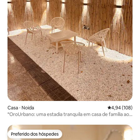
Casa ⋅ Noida
4,94 de uma av
4,94 (108)
“OroUrbano: uma estadia tranquila em casa de família ao
lado do parque”
Preferido dos hóspedes
Preferido dos hóspedes