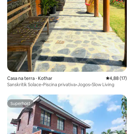
Casa na terra ⋅ Kothar
4,88 de uma a
4,88 (17)
Sanskritik Solace•Piscina privativa•Jogos•Slow Living
Superhost
Superhost