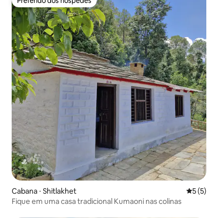
Preferido dos hóspedes
Preferido dos hóspedes
Cabana ⋅ Shitlakhet
5 de uma 
5 (5)
Fique em uma casa tradicional Kumaoni nas colinas