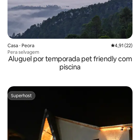
Casa ⋅ Peora
4,91 de uma a
4,91 (22)
Pera selvagem
Aluguel por temporada pet friendly com
piscina
Superhost
Superhost