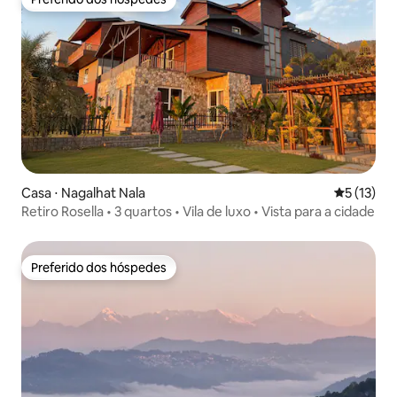
Preferido dos hóspedes
Casa ⋅ Nagalhat Nala
5 de uma a
5 (13)
Retiro Rosella • 3 quartos • Vila de luxo • Vista para a cidade
Preferido dos hóspedes
Preferido dos hóspedes