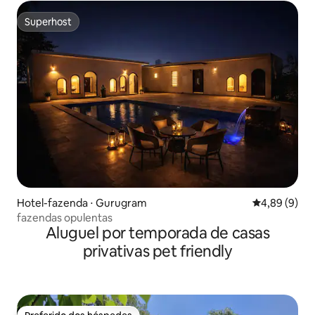
Superhost
Superhost
Hotel-fazenda ⋅ Gurugram
4,89 de uma 
4,89 (9)
fazendas opulentas
Aluguel por temporada de casas
privativas pet friendly