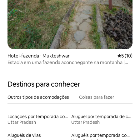
Hotel-fazenda ⋅ Mukteshwar
5 de uma a
5 (10)
Estadia em uma fazenda aconchegante na montanha |
Mukteshwar
Destinos para conhecer
Outros tipos de acomodações
Coisas para fazer
Locações por temporada com piscina
Aluguel por temporada de casas na terra
Uttar Pradesh
Uttar Pradesh
Aluguéis de vilas
Aluguéis por temporada com suítes privativas