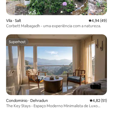
Vila ⋅ Salt
4,94 de uma a
4,94 (49)
Corbett Malbagadh - uma experiência com a natureza.
Superhost
Superhost
Condomínio ⋅ Dehradun
4,82 de uma a
4,82 (51)
The Key Stays - Espaço Moderno Minimalista de Luxo
2BHK