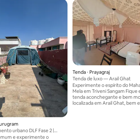
Tenda ⋅ Prayagraj
Tenda de luxo — Arail Ghat
Experimente o espírito do Ma
Mela em Triveni Sangam Fique em nossa
tenda aconchegante e bem mob
localizada em Arail Ghat, bem 
ao icônico Triveni Sangam, onde
Ganges, Yamuna e Saraswati s
encontram. Este local sereno e
Gurugram
permite que você mergulhe na
nto urbano DLF Fase 2 |
vibrante do Mahakumbh Mela,
 5 min a pé
comum e experimente o
oferecendo uma combinação p