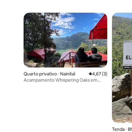
Quarto privativo ⋅ Nainital
4,67 de uma avaliação
4,67 (3)
Acampamento Whispering Oaks em
Nainital
Tenda ⋅ B