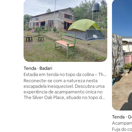
Tenda ⋅ Badari
Estadia em tenda no topo da colina – The
Silver Oak Place
Reconecte-se com a natureza nesta
escapadela inesquecível. Descubra uma
experiência de acampamento única no
The Silver Oak Place, situado no topo de
uma colina serena e cercado pela
natureza. Nossa espaçosa tenda oferece
o charme da vida ao ar livre com o
Tenda ⋅ 
conforto de um banheiro privativo nas
Acampame
proximidades. Acorde com o ar puro da
Cyber Hub
Fuja do 
montanha, aproveite as noites