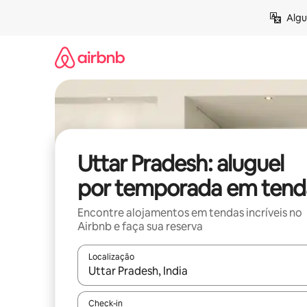
Pular
Algu
para
o
conteúdo
Uttar Pradesh: aluguel
por temporada em tend
Encontre alojamentos em tendas incríveis no
Airbnb e faça sua reserva
Localização
Quando os resultados estiverem disponíveis, expl
Check-in