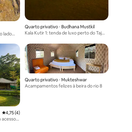
Quarto privativo ⋅ Budhana Mustkil
Kala Kutir 1: tenda de luxo perto do Taj
o lado
Mahal com piscina
Quarto privativo ⋅ Mukteshwar
Acampamentos felizes à beira do rio 8
4,75 de uma avaliação média de 5, 4 avaliações
4,75 (4)
 acesso