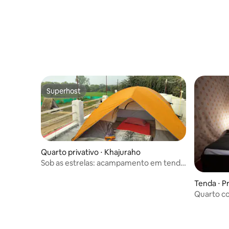
Superhost
Superhost
Quarto privativo ⋅ Khajuraho
Sob as estrelas: acampamento em tenda
na fazenda Khajuraho
Tenda ⋅ P
Quarto c