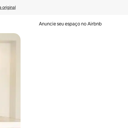
 original
Anuncie seu espaço no Airbnb
 deslizando o dedo na tela.