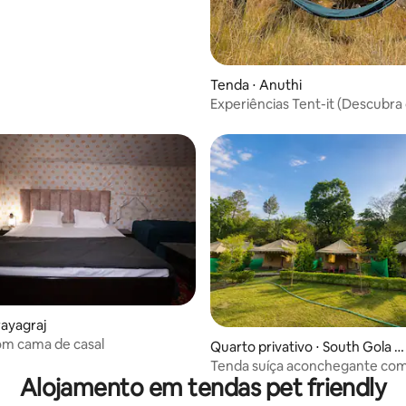
Tenda ⋅ Anuthi
Experiências Tent-it (Descubra 
incomum de Mukteshwar)
rayagraj
om cama de casal
Quarto privativo ⋅ South Gola R
ange
Tenda suíça aconchegante com
Alojamento em tendas pet friendly
ao rio