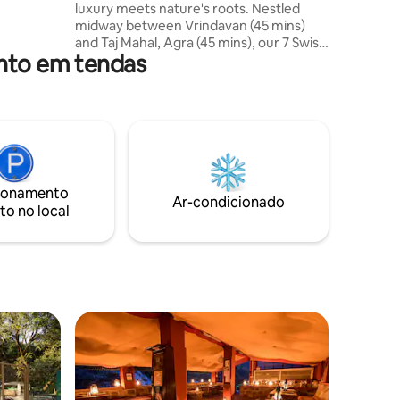
luxury meets nature's roots. Nestled
midway between Vrindavan (45 mins)
a
and Taj Mahal, Agra (45 mins), our 7 Swiss
ar com a
ento em tendas
luxury tents overlook serene gardens
bh Mela!
and a sparkling pool. Indulge in premium
amenities: gym, sauna, steam room, and
Swimming pool. Embrace our
motto...reconnect with your roots
through hands-on vegetable farming
and dairy experiences. Perfect for
soulful retreats amid Mathura's spiritual
ionamento
heartland. Book your authentic agro-
Ar-condicionado
to no local
luxury haven today!