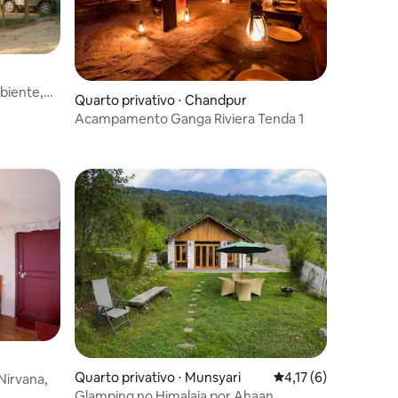
biente,
Quarto privativo ⋅ Chandpur
Acampamento Ganga Riviera Tenda 1
Quarto privativo ⋅ Munsyari
4,17 de uma avaliaçã
4,17 (6)
irvana,
Glamping no Himalaia por Ahaan