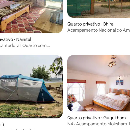
Quarto privativo ⋅ Bhira
Acampamento Nacional do Am
Reserva do Tigre de Dudhwa
vativo ⋅ Nainital
cantadora I Quarto com
mento gratuito
Quarto privativo ⋅ Gugukham
N4 · Acampamento Moksham, N
afi