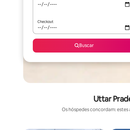
Checkout
Buscar
Uttar Prad
Os hóspedes concordam: estes a