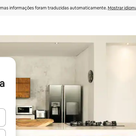
mas informações foram traduzidas automaticamente. 
Mostrar idioma
a
ore-os usando as seta para cima e para baixo do teclado ou tocando e