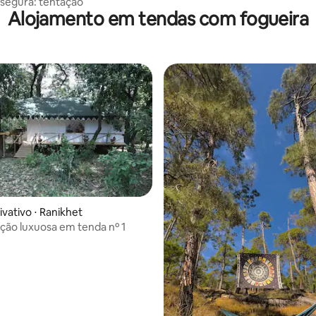
segura: tentação
Alojamento em tendas com fogueira
ivativo ⋅ Ranikhet
ão luxuosa em tenda nº 1