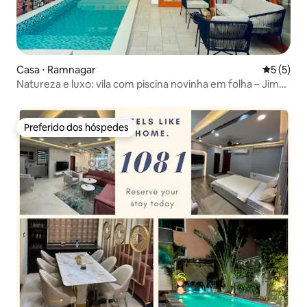
Casa ⋅ Ramnagar
5 de uma 
5 (5)
Natureza e luxo: vila com piscina novinha em folha – Jim
Corbett Park
Preferido dos hóspedes
Preferido dos hóspedes