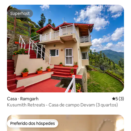
Superhost
Superhost
Casa ⋅ Ramgarh
5 de uma 
5 (3)
Kusumith Retreats - Casa de campo Devam (3 quartos)
Preferido dos hóspedes
Preferido dos hóspedes