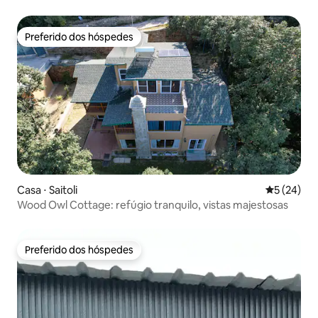
Preferido dos hóspedes
Preferido dos hóspedes
Casa ⋅ Saitoli
5 de uma a
5 (24)
Wood Owl Cottage: refúgio tranquilo, vistas majestosas
Preferido dos hóspedes
Preferido dos hóspedes