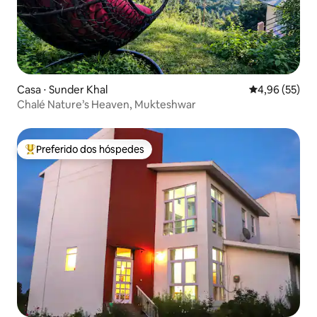
Casa ⋅ Sunder Khal
4,96 de uma a
4,96 (55)
Chalé Nature’s Heaven, Mukteshwar
Preferido dos hóspedes
Entre os melhores preferidos dos hóspedes