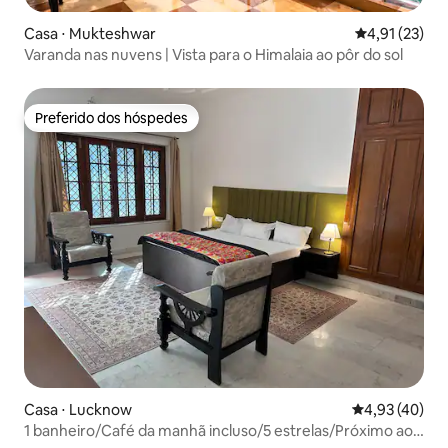
Casa ⋅ Mukteshwar
4,91 de uma a
4,91 (23)
Varanda nas nuvens | Vista para o Himalaia ao pôr do sol
Preferido dos hóspedes
Preferido dos hóspedes
Casa ⋅ Lucknow
4,93 de uma a
4,93 (40)
1 banheiro/Café da manhã incluso/5 estrelas/Próximo ao