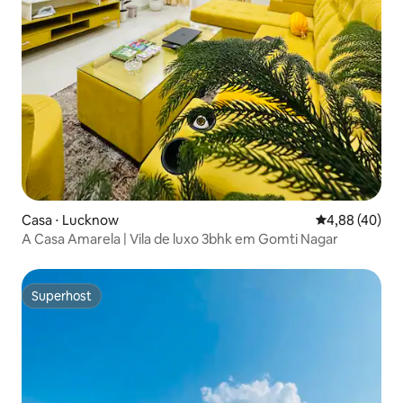
Casa ⋅ Lucknow
4,88 de uma a
4,88 (40)
A Casa Amarela | Vila de luxo 3bhk em Gomti Nagar
Superhost
Superhost