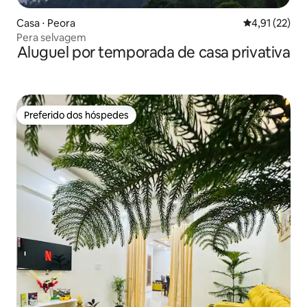
Casa ⋅ Peora
4,91 de uma a
4,91 (22)
Pera selvagem
Aluguel por temporada de casa privativa
Preferido dos hóspedes
Preferido dos hóspedes