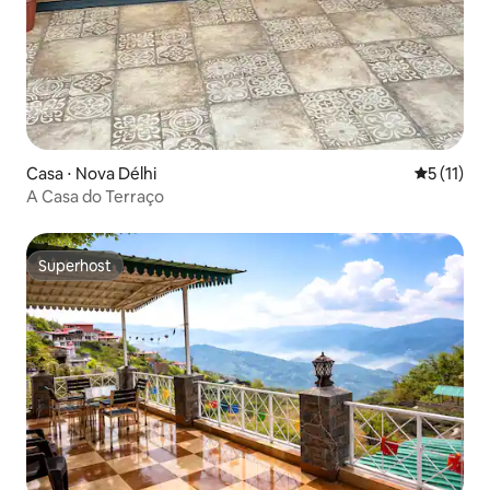
Casa ⋅ Nova Délhi
5 de uma a
5 (11)
A Casa do Terraço
Superhost
Superhost