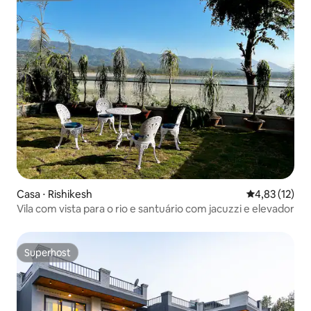
Casa ⋅ Rishikesh
4,83 de uma a
4,83 (12)
Vila com vista para o rio e santuário com jacuzzi e elevador
Superhost
Superhost