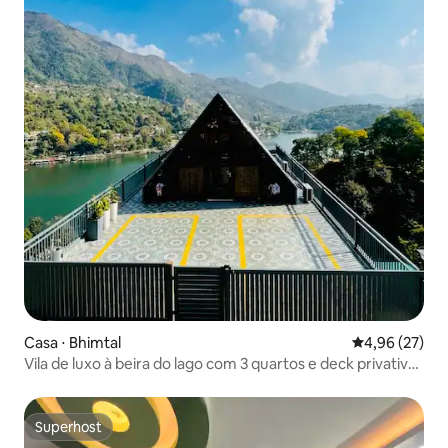
Casa ⋅ Bhimtal
4,96 de uma a
4,96 (27)
Vila de luxo à beira do lago com 3 quartos e deck privativo ·
Bhimtal
Superhost
Superhost