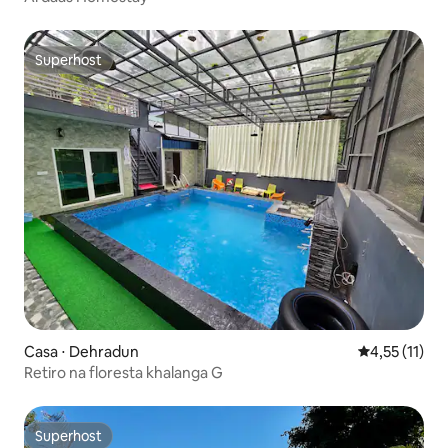
Superhost
Superhost
Casa ⋅ Dehradun
4,55 de uma a
4,55 (11)
Retiro na floresta khalanga G
Superhost
Superhost