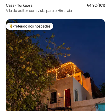
Casa ⋅ Turkaura
4,92 de uma av
4,92 (101)
Vila do editor com vista para o Himalaia
Preferido dos hóspedes
Entre os melhores preferidos dos hóspedes