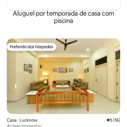
Aluguel por temporada de casa com
piscina
Preferido dos hóspedes
Preferido dos hóspedes
Casa ⋅ Lucknow
5 de uma a
5 (16)
Ardaas Homestay