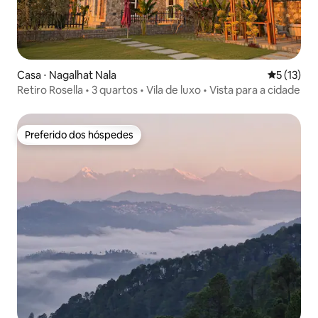
Casa ⋅ Nagalhat Nala
5 de uma a
5 (13)
Retiro Rosella • 3 quartos • Vila de luxo • Vista para a cidade
Preferido dos hóspedes
Preferido dos hóspedes