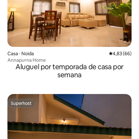
Casa ⋅ Noida
4,83 de uma a
4,83 (66)
Annapurna Home
Aluguel por temporada de casa por
semana
Superhost
Superhost