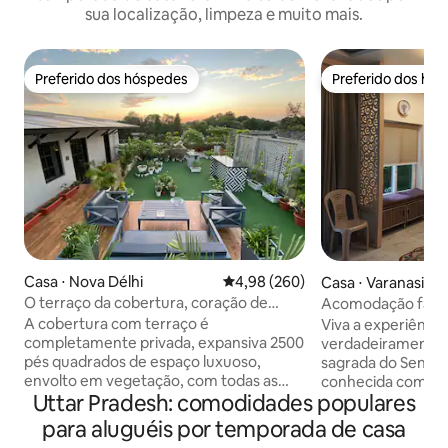
sua localização, limpeza e muito mais.
Preferido dos hóspedes
Preferido dos hó
Preferido dos hóspedes
Preferido dos hó
Casa ⋅ Nova Délhi
4,98 de uma avaliação média de 5
4,98 (260)
Casa ⋅ Varanasi
O terraço da cobertura, coração de
Acomodação famil
Lutyens Delhi
Templo e dos Gan
A cobertura com terraço é
Viva a experiênci
completamente privada, expansiva 2500
verdadeiramente ú
pés quadrados de espaço luxuoso,
sagrada do Senho
envolto em vegetação, com todas as
conhecida como Benares 
Uttar Pradesh: comodidades populares
comodidades modernas e confortos de
Paradise Homestay
criaturas comparáveis a uma suíte.
coração da cidade
para aluguéis por temporada de casa
Nossa localização em Lutyens é
condomínio residen