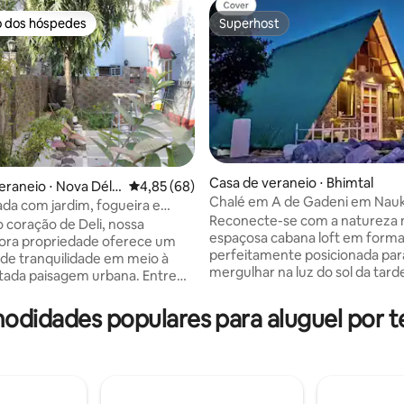
o dos hóspedes
Superhost
o dos hóspedes
Superhost
Casa de veraneio ⋅ Bhimtal
eraneio ⋅ Nova Délh
4,85 de uma avaliação média de 5, 68 avalia
4,85 (68)
Chalé em A de Gadeni em Nauk
ada com jardim, fogueira e
média de 5, 58 avaliações
Reconecte-se com a natureza 
eira
o coração de Deli, nossa
espaçosa cabana loft em forma
ora propriedade oferece um
perfeitamente posicionada par
 de tranquilidade em meio à
mergulhar na luz do sol da tard
ada paisagem urbana. Entre
vistas deslumbrantes dos picos
refúgio privado adornado com
Himalaia. Com duas camas de c
 exuberante e frutas da
modidades populares para aluguel por 
aconchegantes — uma no anda
principal e outra no loft — é ide
nte da nossa iluminação
casais, famílias ou amigos que
rida no corredor, lançando um
uma escapada tranquila na mo
ave sobre o nosso sofá de 12
No interior, a cabana apresenta
convidando você a afundar em