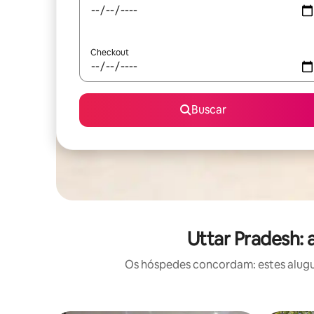
Checkout
Buscar
Uttar Pradesh:
Os hóspedes concordam: estes alugué