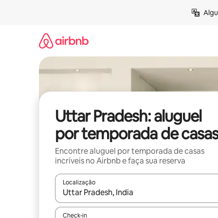
Pular
Algu
para
o
conteúdo
Uttar Pradesh: aluguel
por temporada de casa
Encontre aluguel por temporada de casas
incríveis no Airbnb e faça sua reserva
Localização
Quando os resultados estiverem disponíveis, expl
Check-in