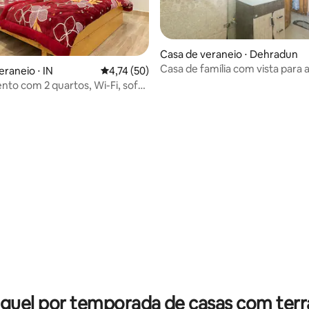
Casa de veraneio ⋅ Dehradun
Casa de família com vista para 
eraneio ⋅ IN
4,74 de uma avaliação média de 5, 50 avalia
4,74 (50)
- 2
to com 2 quartos, Wi-Fi, sofá
 - Oferta especial
guel por temporada de casas com ter