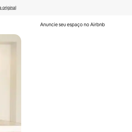
 original
Anuncie seu espaço no Airbnb
 deslizando o dedo na tela.