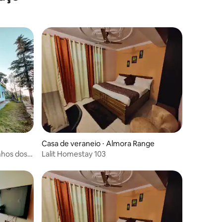
Casa de veraneio ⋅ Almora Range
nhos dos
Lalit Homestay 103