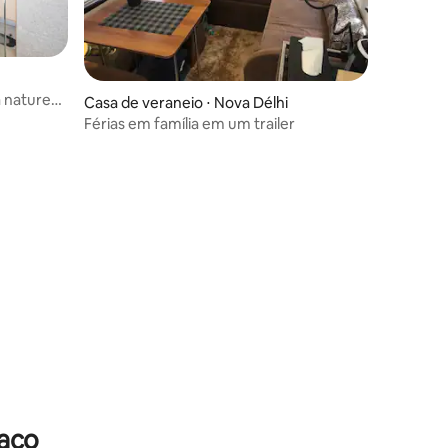
a natureza
ções
Casa de veraneio ⋅ Nova Délhi
Férias em família em um trailer
raço