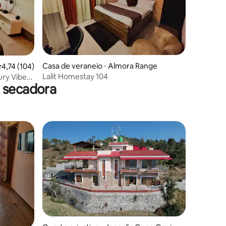
ções
Casa de veraneio ⋅ Almora Range
,74 de uma avaliação média de 5, 104 avaliações
4,74 (104)
Lalit Homestay 104
ury Vibes
 secadora