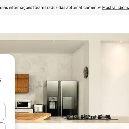
mas informações foram traduzidas automaticamente. 
Mostrar idioma
s
ore-os usando as seta para cima e para baixo do teclado ou tocando e