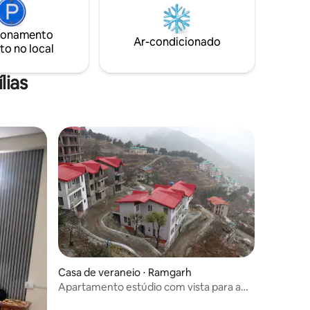
gantes,
Himalaia. Venha, dê um passo na
fortos de
natureza selvagem e descubra um raro
Saia para
ionamento
ethos de conforto embutido no colo
Ar-condicionado
o.
to no local
gracioso da natureza. Bem-vindo a outro
lar longe de casa.
lias
Casa de veraneio ⋅ Ramgarh
Apartamento estúdio com vista para a
montanha