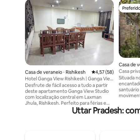
Preferid
Preferid
Casa de v
i
Casa priv
Casa de veraneio ⋅ Rishikesh
4,57 de uma avaliação 
4,57 (58)
churrasqu
Situada n
Hotel Ganga View Rishikesh | Ganga View
encantad
Home Stay
Desfrute de fácil acesso a tudo a partir
santuário
deste apartamento Ganga View Studio
moviment
com localização central em Laxman
no nosso 
Jhula, Rishikesh. Perfeito para férias em
vegetação
Uttar Pradesh: co
família, viagem espiritual, este Ganga
estação Delicie-se com o ambiente
View Home Stay oferece vibrações
hipnotiza
tranquilas com vistas serenas para o rio
multicolo
Ganga. O estúdio de 1200 pés quadrados
brilho su
possui duas camas de casal, área de
lugares, 
jantar, cozinha completa, TV de 43