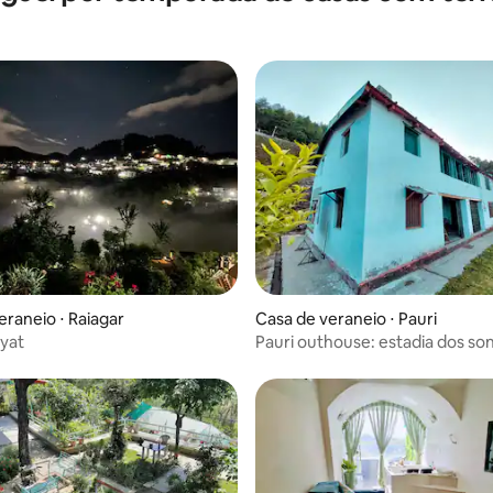
eraneio ⋅ Raiagar
Casa de veraneio ⋅ Pauri
ayat
Pauri outhouse: estadia dos so
anos 70