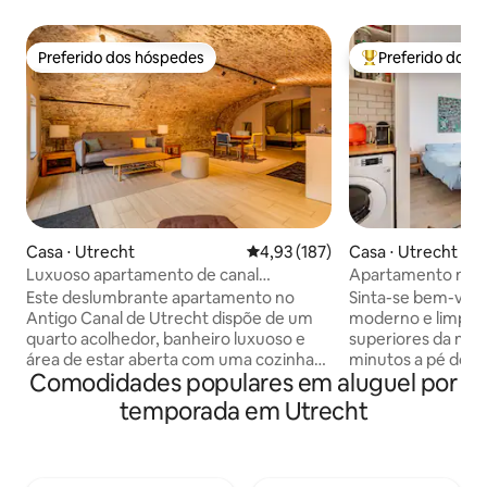
Preferido dos hóspedes
Preferido dos 
Preferido dos hóspedes
Entre os melhore
Casa ⋅ Utrecht
4,93 de uma avaliação média de 
4,93 (187)
Casa ⋅ Utrecht
Luxuoso apartamento de canal
Apartamento mod
renovado em uma localização
(estacionamento g
Este deslumbrante apartamento no
Sinta-se bem-vin
condicionado)
Antigo Canal de Utrecht dispõe de um
moderno e limpo n
quarto acolhedor, banheiro luxuoso e
superiores da minh
área de estar aberta com uma cozinha
minutos a pé do c
Comodidades populares em aluguel por
totalmente equipada. Desfrute de vistas
está a 5 minutos 
deslumbrantes do canal em um cenário
e tenho certeza q
temporada em Utrecht
histórico único — perfeito para casais.
Utrecht tanto quan
DESTAQUES: - História única - Vistas para
apartamento está 
o canal - Aquecimento de piso
andares superiore
Localização: 7 minutos a pé de Utrecht
meados do século.