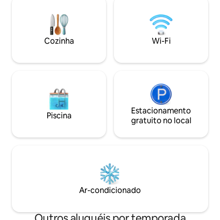
Central. Estacionamento pago nas
e você terá toda a
proximidades; estacionamento gratuito
precisará. Mas, e
a 26 minutos a pé. Dúvidas? Envie uma
baixo e compartil
mensagem! Dica: adicione este anúncio
frente e o corredo
Cozinha
Wi-Fi
à sua lista de favoritos clicando em ❤ no
estadia, por isso 
canto superior direito.
festas e grupos b
Estacionamento
Piscina
gratuito no local
Ar-condicionado
Outros aluguéis por temporada