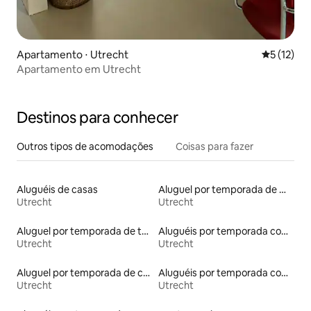
Apartamento ⋅ Utrecht
5 de uma a
5 (12)
Apartamento em Utrecht
Destinos para conhecer
Outros tipos de acomodações
Coisas para fazer
Aluguéis de casas
Aluguel por temporada de microcasas
Utrecht
Utrecht
Aluguel por temporada de townhouses
Aluguéis por temporada com acesso à praia
Utrecht
Utrecht
Aluguel por temporada de casas de hóspedes
Aluguéis por temporada com sauna
Utrecht
Utrecht