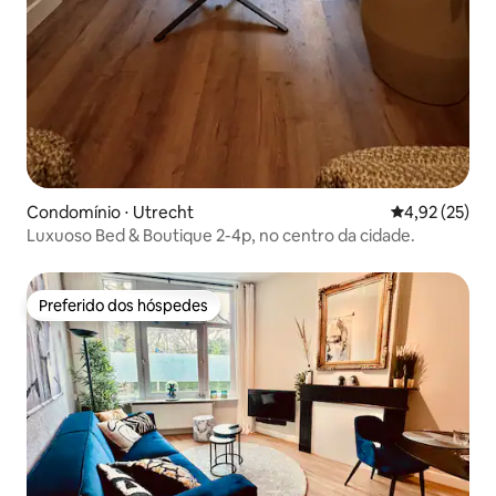
Condomínio ⋅ Utrecht
4,92 de uma a
4,92 (25)
Luxuoso Bed & Boutique 2-4p, no centro da cidade.
Preferido dos hóspedes
Preferido dos hóspedes