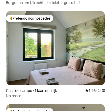
Borgonha em Utrecht... bicicletas gratuitas!
Preferido dos hóspedes
Entre os melhores preferidos dos hóspedes
Casa de campo ⋅ Maartensdijk
4,95 de uma av
4,95 (243)
No pasto