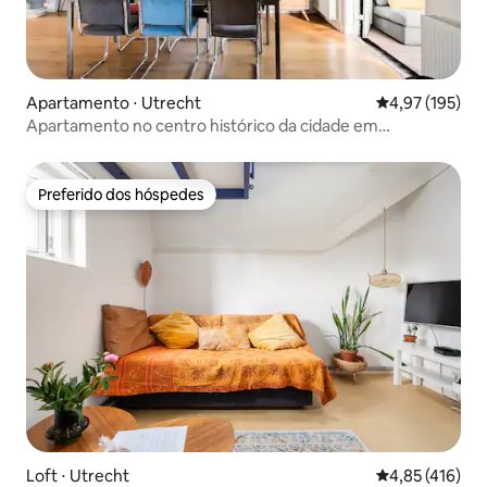
Apartamento ⋅ Utrecht
4,97 de uma av
4,97 (195)
Apartamento no centro histórico da cidade em
Vogelenbuurt
Preferido dos hóspedes
Preferido dos hóspedes
Loft ⋅ Utrecht
4,85 de uma av
4,85 (416)