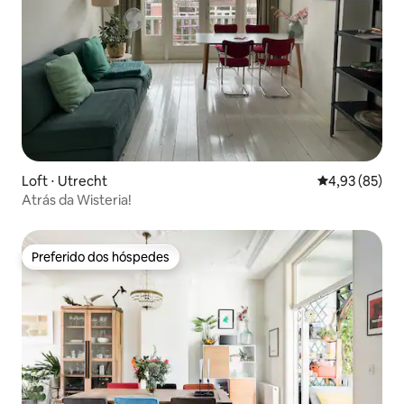
Loft ⋅ Utrecht
4,93 de uma a
4,93 (85)
Atrás da Wisteria!
Preferido dos hóspedes
Preferido dos hóspedes