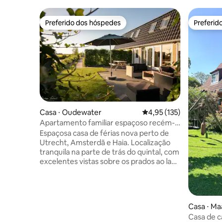
Preferido dos hóspedes
Preferid
Preferido dos hóspedes
Preferid
Casa ⋅ Oudewater
4,95 de uma avaliação m
4,95 (135)
Apartamento familiar espaçoso recém-
construído perto de Utrecht
Espaçosa casa de férias nova perto de
Utrecht, Amsterdã e Haia. Localização
tranquila na parte de trás do quintal, com
excelentes vistas sobre os prados ao lado
da fazenda de queijo orgânico da família.
Dê uma olhada única na fazenda com as
vacas e os bezerros. Veja onde o queijo
Gouda é preparado. Você também pode
Casa ⋅ Ma
comprar produtos orgânicos como
Casa de c
queijo, leite, carne e ovos na loja da