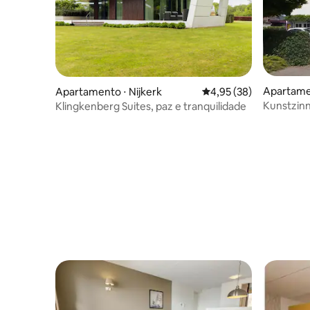
Apartame
Apartamento ⋅ Nijkerk
4,95 de uma avaliação 
4,95 (38)
en
Kunstzin
Klingkenberg Suites, paz e tranquilidade