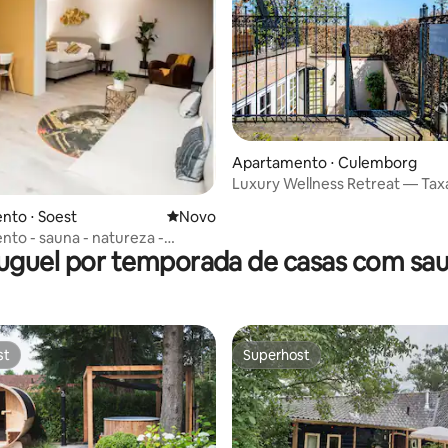
Apartamento ⋅ Culemborg
Luxury Wellness Retreat — Tax
limpeza inclusa
nto ⋅ Soest
Novo lugar para ficar
Novo
to - sauna - natureza -
uguel por temporada de casas com sa
st
Superhost
st
Superhost