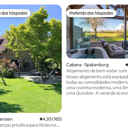
o dos hóspedes
Preferido dos hóspedes
o dos hóspedes
Preferido dos hóspedes
édia de 5, 135 avaliações
Cabana ⋅ Spakenburg
4
Alojamento de bem-estar com
privativa e jacuzzi
Nosso alojamento está equipa
todas as comodidades modern
uma cozinha moderna, uma Sm
uma Quooker. A varanda acon
é completa com uma luxuosa ja
fogão a lenha. O alojamento, c
grande jardim privado e vistas
desobstruídas, é completamen
arssen
4,93 de uma avaliação média de 5, 165 avalia
4,93 (165)
separado da casa da fazenda p
ampo privativa para férias no
cerca e é acessível apenas a v