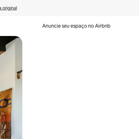
 original
Anuncie seu espaço no Airbnb
 deslizando o dedo na tela.