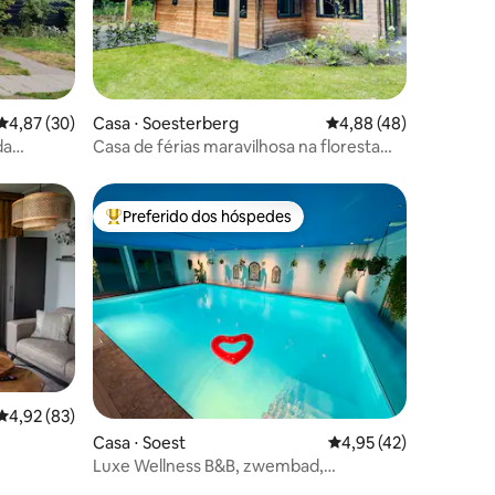
ções
4,87 de uma avaliação média de 5, 30 avaliações
4,87 (30)
Casa ⋅ Soesterberg
4,88 de uma avaliação
4,88 (48)
da
Casa de férias maravilhosa na floresta
com sauna
Preferido dos hóspedes
Entre os melhores preferidos dos hóspedes
4,92 de uma avaliação média de 5, 83 avaliações
4,92 (83)
ções
Casa ⋅ Soest
4,95 de uma avaliação
4,95 (42)
Luxe Wellness B&B, zwembad,
stoomdouche, sauna