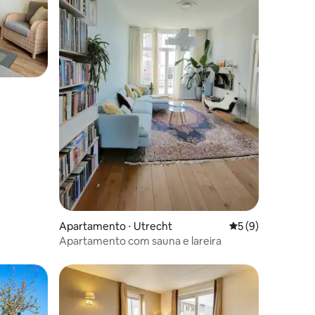
ções
Apartamento ⋅ Utrecht
5 de uma avaliaçã
5 (9)
Apartamento com sauna e lareira