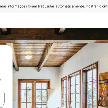
mas informações foram traduzidas automaticamente. 
Mostrar idioma
e
ore-os usando as seta para cima e para baixo do teclado ou tocando e