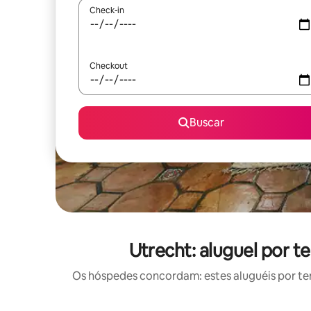
Check-in
Checkout
Buscar
Utrecht: aluguel por
Os hóspedes concordam: estes aluguéis por t