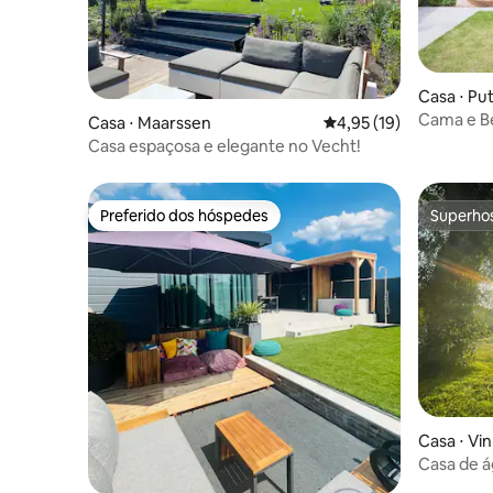
Casa ⋅ Pu
Cama e B
Casa ⋅ Maarssen
4,95 de uma avaliação 
4,95 (19)
Casa espaçosa e elegante no Vecht!
Preferido dos hóspedes
Superho
Preferido dos hóspedes
Superho
Casa ⋅ Vi
Casa de á
Plassen