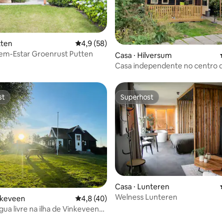
tten
4,9 de uma avaliação média de 5, 58 avalia
4,9 (58)
em-Estar Groenrust Putten
média de 5, 19 avaliações
Casa ⋅ Hilversum
Casa independente no centro 
Holanda.
st
Superhost
st
Superhost
Casa ⋅ Lunteren
Welness Lunteren
nkeveen
4,8 de uma avaliação média de 5, 40 avalia
4,8 (40)
gua livre na ilha de Vinkeveense