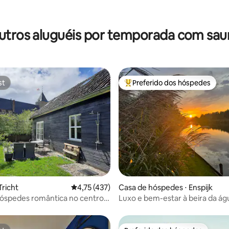
média de 5, 37 avaliações
utros aluguéis por temporada com sau
st
Preferido dos hóspedes
st
Entre os melhores preferidos d
média de 5, 94 avaliações
Tricht
4,75 de uma avaliação média de 5, 437 avalia
4,75 (437)
Casa de hóspedes ⋅ Enspijk
óspedes romântica no centro
Luxo e bem-estar à beira da ág
 sauna
edifícios privados