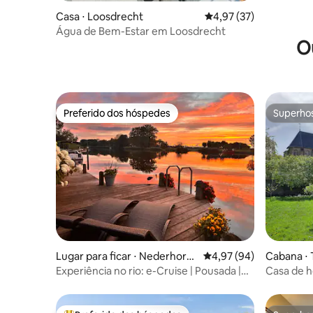
Casa ⋅ Loosdrecht
4,97 de uma avaliação 
4,97 (37)
Água de Bem-Estar em Loosdrecht
O
Preferido dos hóspedes
Superho
Preferido dos hóspedes
Superho
Lugar para ficar ⋅ Nederhorst
4,97 de uma avaliação 
4,97 (94)
Cabana ⋅ 
den Berg
Experiência no rio: e-Cruise | Pousada |
Casa de h
SUP | Sauna
do país +