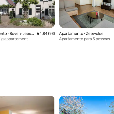
nto ⋅ Boven-Leeuw
4,84 de uma avaliação média de 5, 93 avalia
4,84 (93)
Apartamento ⋅ Zeewolde
média de 5, 38 avaliações
nig appartement
Apartamento para 6 pessoas