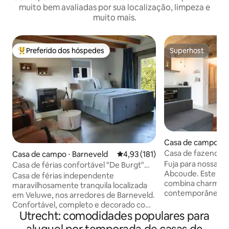
muito bem avaliadas por sua localização, limpeza e
muito mais.
Preferido dos hóspedes
Superhost
Entre os melhores preferidos dos hóspedes
Superhost
Casa de campo ⋅ 
Casa de fazenda t
Casa de campo ⋅ Barneveld
4,93 de uma avaliação média de 
4,93 (181)
•Estacionamento g
Fuja para nossa c
Casa de férias confortável "De Burgt"
de Amsterdã
Abcoude. Este ret
em Veluwe
Casa de férias independente
combina charme r
maravilhosamente tranquila localizada
contemporâneo,
em Veluwe, nos arredores de Barneveld.
confortavelmente
Confortável, completo e decorado com
Desfrute de um a
Utrecht: comodidades populares para
bom gosto. 2 terraços privativos e
fácil acesso a Ams
estacionamento privativo. Perto do