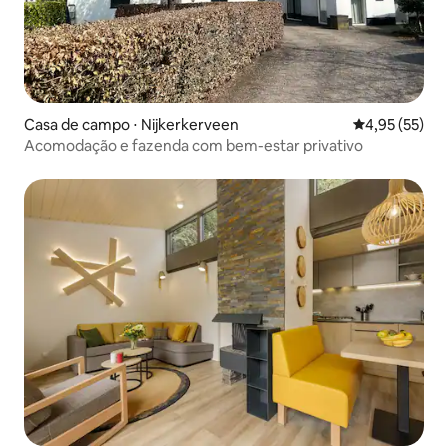
Casa de campo ⋅ Nijkerkerveen
4,95 de uma a
4,95 (55)
Acomodação e fazenda com bem-estar privativo