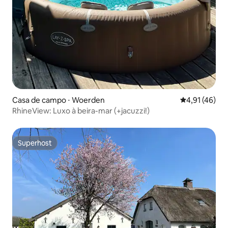
Casa de campo ⋅ Woerden
4,91 de uma a
4,91 (46)
RhineView: Luxo à beira-mar (+jacuzzi!)
Superhost
Superhost