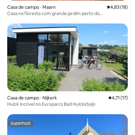
Casa de campo ⋅ Maarn
4,83 de uma a
4,83 (18)
Casa na floresta com grande jardim perto do
Henschotermeer
Casa de campo ⋅ Nijkerk
4,71 de uma a
4,71 (17)
Hulck incrível no Europarcs Bad Hulcksteijn
Superhost
Superhost