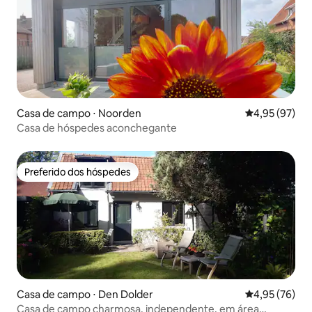
Casa de campo ⋅ Noorden
4,95 de uma a
4,95 (97)
Casa de hóspedes aconchegante
Preferido dos hóspedes
Preferido dos hóspedes
Casa de campo ⋅ Den Dolder
4,95 de uma a
4,95 (76)
Casa de campo charmosa, independente, em área