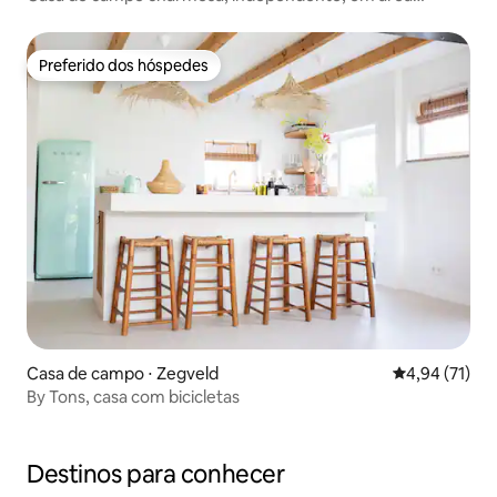
arborizada
Preferido dos hóspedes
Preferido dos hóspedes
Casa de campo ⋅ Zegveld
4,94 de uma a
4,94 (71)
By Tons, casa com bicicletas
Destinos para conhecer