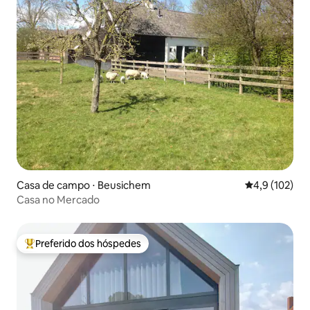
Casa de campo ⋅ Beusichem
4,9 de uma av
4,9 (102)
Casa no Mercado
Preferido dos hóspedes
Entre os melhores preferidos dos hóspedes