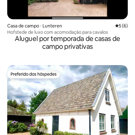
Casa de campo ⋅ Lunteren
5 de uma 
5 (6)
Hofstede de luxo com acomodação para cavalos
Aluguel por temporada de casas de
campo privativas
Preferido dos hóspedes
Preferido dos hóspedes