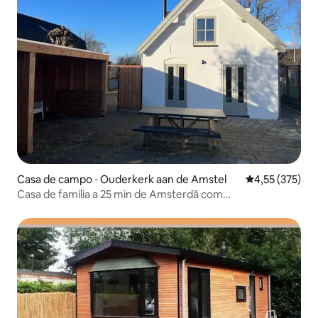
Casa de campo ⋅ Ouderkerk aan de Amstel
4,55 de uma av
4,55 (375)
Casa de família a 25 min de Amsterdã com
estacionamento