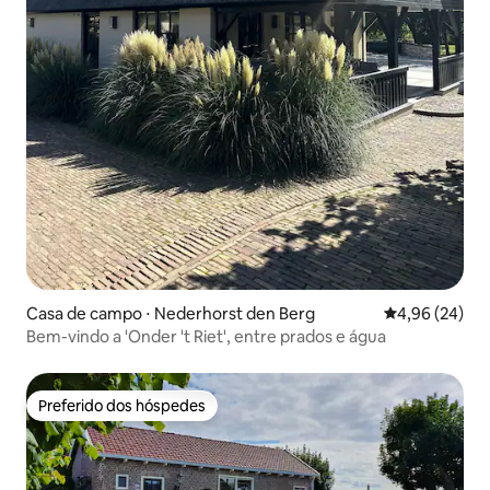
Casa de campo ⋅ Nederhorst den Berg
4,96 de uma a
4,96 (24)
Bem-vindo a 'Onder 't Riet', entre prados e água
Preferido dos hóspedes
Preferido dos hóspedes