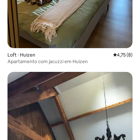
Loft ⋅ Huizen
4,75 de uma 
4,75 (8)
Apartamento com jacuzzi em Huizen