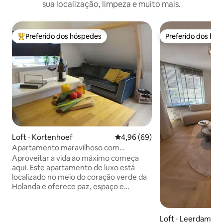
sua localização, limpeza e muito mais.
Preferido dos hóspedes
Preferido dos hó
Entre os melhores preferidos dos hóspedes
Preferido dos hó
Loft ⋅ Kortenhoef
4,96 de uma avaliação média de
4,96 (69)
Apartamento maravilhoso com
localização central em Kortenhoef
Aproveitar a vida ao máximo começa
aqui. Este apartamento de luxo está
localizado no meio do coração verde da
Holanda e oferece paz, espaço e
privacidade. Grandes cidades como
Amsterdã, Hilversum e Utrecht podem
ser alcançadas dentro de 25 minutos. A
Loft ⋅ Leerdam