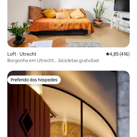
Loft ⋅ Utrecht
4,85 de uma av
4,85 (416)
Borgonha em Utrecht... bicicletas gratuitas!
Preferido dos hóspedes
Preferido dos hóspedes