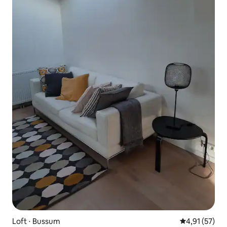
Loft ⋅ Bussum
4,91 de uma a
4,91 (57)