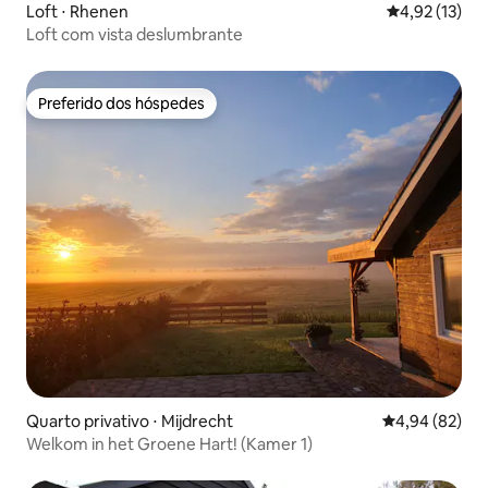
Loft ⋅ Rhenen
4,92 de uma a
4,92 (13)
Loft com vista deslumbrante
Preferido dos hóspedes
Preferido dos hóspedes
Quarto privativo ⋅ Mijdrecht
4,94 de uma a
4,94 (82)
Welkom in het Groene Hart! (Kamer 1)