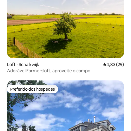
Loft ⋅ Schalkwijk
4,83 de uma a
4,83 (29)
Adorável Farmersloft, aproveite o campo!
Preferido dos hóspedes
Preferido dos hóspedes