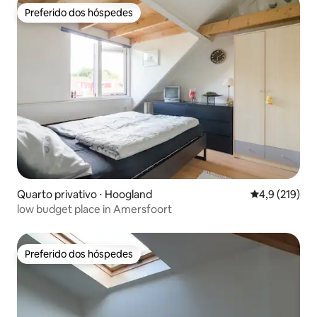
Preferido dos hóspedes
Preferido dos hóspedes
Quarto privativo ⋅ Hoogland
4,9 de uma av
4,9 (219)
low budget place in Amersfoort
Preferido dos hóspedes
Preferido dos hóspedes