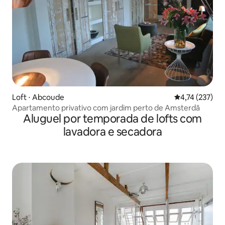
Loft ⋅ Abcoude
4,74 de uma av
4,74 (237)
Apartamento privativo com jardim perto de Amsterdã
Aluguel por temporada de lofts com
lavadora e secadora