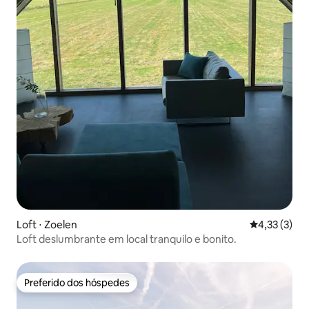
Loft ⋅ Zoelen
4,33 de uma 
4,33 (3)
Loft deslumbrante em local tranquilo e bonito.
Preferido dos hóspedes
Preferido dos hóspedes