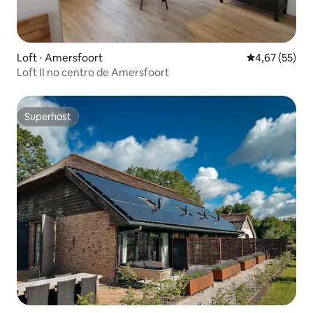
Loft ⋅ Amersfoort
4,67 de uma a
4,67 (55)
Loft II no centro de Amersfoort
Superhost
Superhost