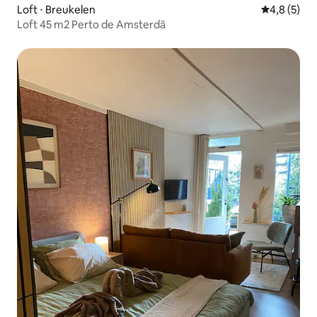
Loft ⋅ Breukelen
4,8 de uma 
4,8 (5)
Loft 45 m2 Perto de Amsterdã