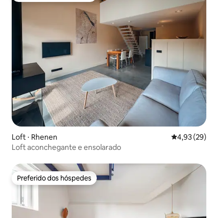
Loft ⋅ Rhenen
4,93 de uma a
4,93 (29)
Loft aconchegante e ensolarado
Preferido dos hóspedes
Preferido dos hóspedes