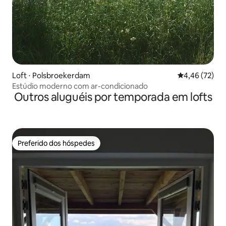
Loft ⋅ Polsbroekerdam
4,46 de uma a
4,46 (72)
Estúdio moderno com ar-condicionado
Outros aluguéis por temporada em lofts
Preferido dos hóspedes
Preferido dos hóspedes