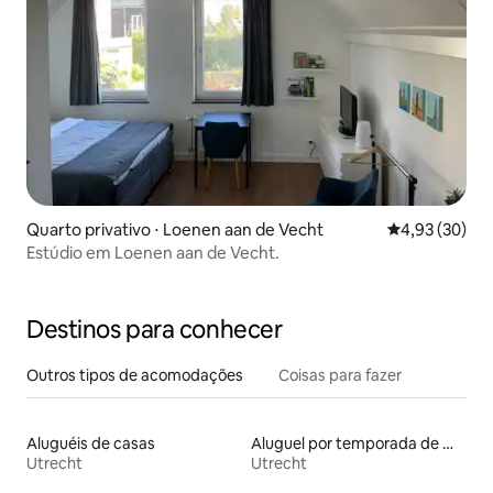
Quarto privativo ⋅ Loenen aan de Vecht
4,93 de uma a
4,93 (30)
Estúdio em Loenen aan de Vecht.
Destinos para conhecer
Outros tipos de acomodações
Coisas para fazer
Aluguéis de casas
Aluguel por temporada de microcasas
Utrecht
Utrecht