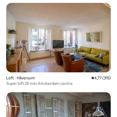
Loft ⋅ Hilversum
4,77 de uma av
4,77 (315)
Super loft 20 min Amsterdam centre