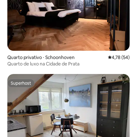
Quarto privativo ⋅ Schoonhoven
4,78 de uma a
4,78 (54)
Quarto de luxo na Cidade de Prata
Superhost
Superhost