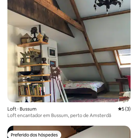
Loft ⋅ Bussum
5 de uma 
5 (3)
Loft encantador em Bussum, perto de Amsterdã
Preferido dos hóspedes
Preferido dos hóspedes