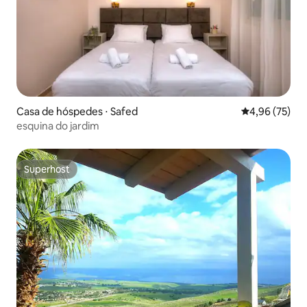
Casa de hóspedes ⋅ Safed
4,96 de uma a
4,96 (75)
esquina do jardim
Superhost
Superhost