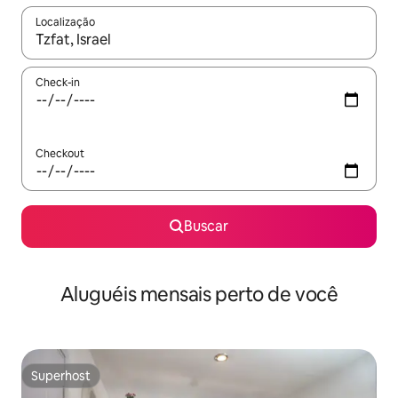
Localização
Quando os resultados estiverem disponíveis, explore-os usando
Check-in
Checkout
Buscar
Aluguéis mensais perto de você
Superhost
Superhost