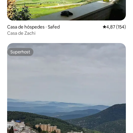
Casa de hóspedes ⋅ Safed
4,87 de uma av
4,87 (154)
Casa de Zachi
Superhost
Superhost