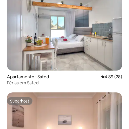
Apartamento ⋅ Safed
4,89 de uma a
4,89 (28)
Férias em Safed
Superhost
Superhost