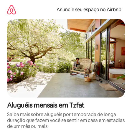
Pular
para
Anuncie seu espaço no Airbnb
o
conteúdo
Aluguéis mensais em Tzfat
Saiba mais sobre aluguéis por temporada de longa
duração que fazem você se sentir em casa em estadias
de um mês ou mais.