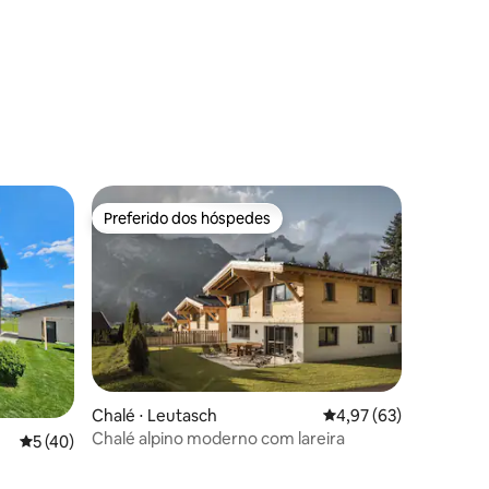
ções
Preferido dos hóspedes
os hóspedes
Preferido dos hóspedes
Chalé ⋅ Leutasch
4,97 de uma avaliação
4,97 (63)
Chalé alpino moderno com lareira
ções
5 de uma avaliação média de 5, 40 avaliações
5 (40)