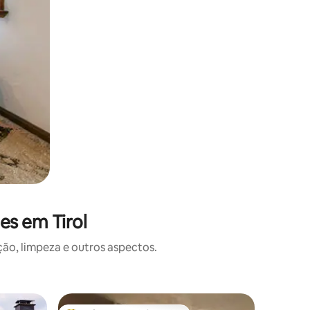
es em Tirol
o, limpeza e outros aspectos.
Microcasa