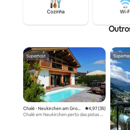
Terraço, 
estão disponíveis gratuitamente; para a
estaciona
sauna, tomamos um pequeno feey. A
Cozinha
Wi-F
de trem e
cozinha está bem equipada .
Outros
Superhost
Superho
Superhost
Superho
Chalé ⋅ Neukirchen am Großv
4,97 de uma avaliação 
4,97 (35)
enediger
Chalé em Neukirchen perto das pistas de
esqui de Wildkogel