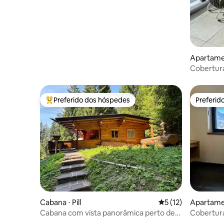
Apartame
Cobertura
luxuosa
Preferido dos hóspedes
Preferid
Entre os melhores preferidos dos hóspedes
Preferid
Cabana ⋅ Pill
5 de uma avaliação 
5 (12)
Apartamen
m Pinzga
Cabana com vista panorâmica perto de
Cobertura
Schwaz, Tirol
M+