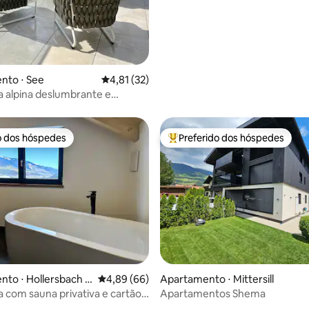
nto ⋅ See
4,81 de uma avaliação média de 5, 32 avalia
4,81 (32)
 alpina deslumbrante e
o dos hóspedes
Preferido dos hóspedes
o dos hóspedes
Entre os melhores preferidos d
média de 5, 12 avaliações
to ⋅ Hollersbach i
4,89 de uma avaliação média de 5, 66 avalia
4,89 (66)
Apartamento ⋅ Mittersill
u
 com sauna privativa e cartão
Apartamentos Shema