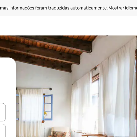
mas informações foram traduzidas automaticamente. 
Mostrar idioma
ore-os usando as seta para cima e para baixo do teclado ou tocando e