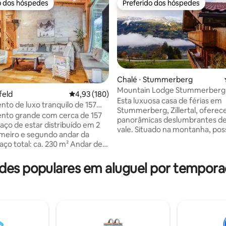
o dos hóspedes
Preferido dos hóspedes
o dos hóspedes
Preferido dos hóspedes
édia de 5, 148 avaliações
Chalé ⋅ Stummerberg
Mountain Lodge Stummerberg
feld
4,93 de uma avaliação média de 5, 180 avalia
4,93 (180)
Esta luxuosa casa de férias em
to de luxo tranquilo de 157
Stummerberg, Zillertal, oferece
o, jardim
nto grande com cerca de 157
panorâmicas deslumbrantes de
aço de estar distribuído em 2
vale. Situado na montanha, pos
rimeiro e segundo andar da
quartos espaçosos, sofisticado
 total: ca. 230 m² Andar de
aconchegantes, misturando el
ozinha combinada e sala de
com charme alpino. O ambient
m uma cozinha totalmente
es populares em aluguel por temporad
tranquilo e panorâmico propor
lareira, sofá, TV, mesas de
melhor relaxamento, com a nat
anheiro + WC -WC + mictório -1
poucos passos de distância e a 
anheiro privativo -1 quarto
de esqui fica a apenas 10 minut
 cima -1 quarto
distância. Inúmeras trilhas co
ada pelo quarto sem porta -
diretamente da casa. Ideal pa
laxamento -zona infantil -
procura um retiro tranquilo e 