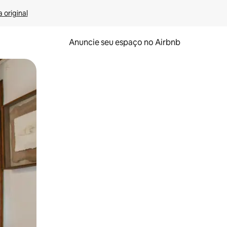
 original
Anuncie seu espaço no Airbnb
 deslizando o dedo na tela.