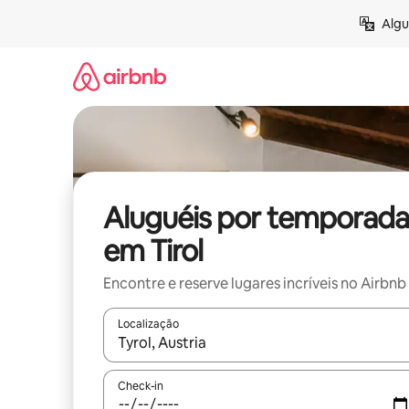
Pular
Algu
para
o
conteúdo
Aluguéis por temporada
em Tirol
Encontre e reserve lugares incríveis no Airbnb
Localização
Quando os resultados estiverem disponíveis, expl
Check-in