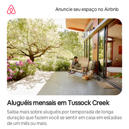
Pular
para
Anuncie seu espaço no Airbnb
o
conteúdo
Aluguéis mensais em Tussock Creek
Saiba mais sobre aluguéis por temporada de longa
duração que fazem você se sentir em casa em estadias
de um mês ou mais.