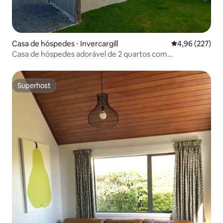
Casa de hóspedes ⋅ Invercargill
4,96 de uma av
4,96 (227)
Casa de hóspedes adorável de 2 quartos com
estacionamento no local
Superhost
Superhost