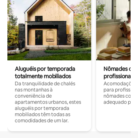
Aluguéis por temporada
Nômades digit
totalmente mobiliados
profissionais 
Da tranquilidade de chalés
Acomodações c
nas montanhas à
para profission
conveniência de
nômades com W
apartamentos urbanos, estes
adequado para 
aluguéis por temporada
mobiliados têm todas as
comodidades de um lar.