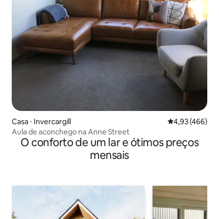
Casa ⋅ Invercargill
4,93 de uma av
4,93 (466)
Aula de aconchego na Anne Street
O conforto de um lar e ótimos preços
mensais