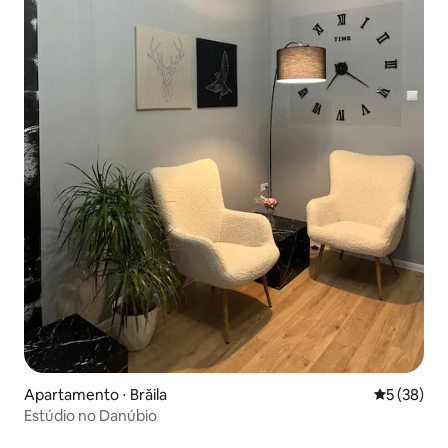
Apartamento ⋅ Brăila
5 de uma a
5 (38)
Estúdio no Danúbio