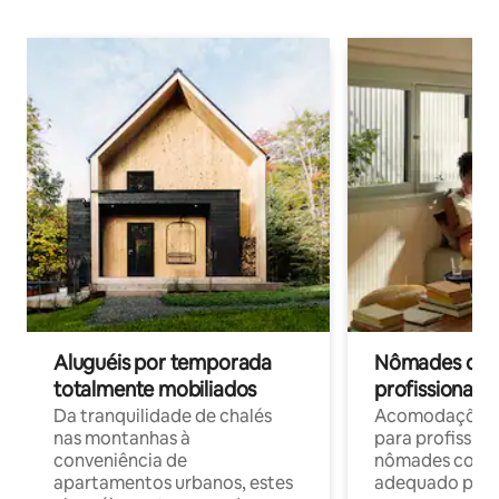
Aluguéis por temporada
Nômades digit
totalmente mobiliados
profissionais 
Da tranquilidade de chalés
Acomodações c
nas montanhas à
para profission
conveniência de
nômades com W
apartamentos urbanos, estes
adequado para 