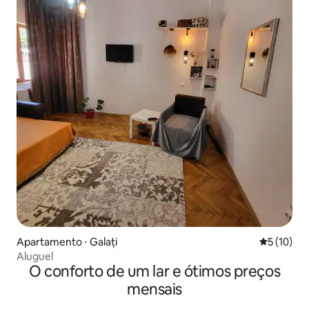
Apartamento ⋅ Galați
5 de uma a
5 (10)
Aluguel
O conforto de um lar e ótimos preços
mensais