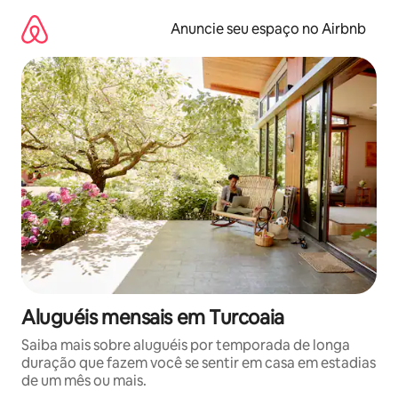
Pular
para
Anuncie seu espaço no Airbnb
o
conteúdo
Aluguéis mensais em Turcoaia
Saiba mais sobre aluguéis por temporada de longa
duração que fazem você se sentir em casa em estadias
de um mês ou mais.