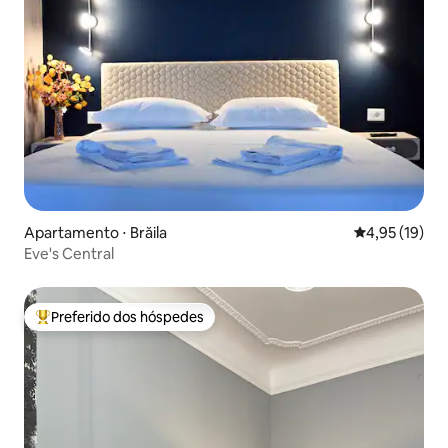
Apartamento ⋅ Brăila
4,95 de uma a
4,95 (19)
Eve's Central
Preferido dos hóspedes
Entre os melhores preferidos dos hóspedes