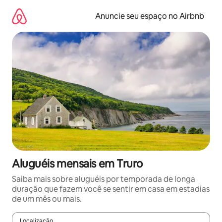
Pular
para
Anuncie seu espaço no Airbnb
o
conteúdo
Aluguéis mensais em Truro
Saiba mais sobre aluguéis por temporada de longa
duração que fazem você se sentir em casa em estadias
de um mês ou mais.
Localização