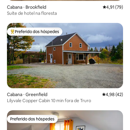
Cabana ⋅ Brookfield
4,91 de uma a
4,91 (79)
Suíte de hotel na floresta
Preferido dos hóspedes
Entre os melhores preferidos dos hóspedes
Cabana ⋅ Greenfield
4,98 de uma a
4,98 (42)
Lilyvale Copper Cabin 10 min fora de Truro
Preferido dos hóspedes
Preferido dos hóspedes