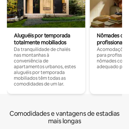
Aluguéis por temporada
Nômades digit
totalmente mobiliados
profissionais 
Da tranquilidade de chalés
Acomodações c
nas montanhas à
para profission
conveniência de
nômades com W
apartamentos urbanos, estes
adequado para 
aluguéis por temporada
mobiliados têm todas as
comodidades de um lar.
Comodidades e vantagens de estadias
mais longas