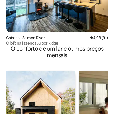
Cabana ⋅ Salmon River
4,93 de uma a
4,93 (91)
O loft na fazenda Arbor Ridge
O conforto de um lar e ótimos preços
mensais