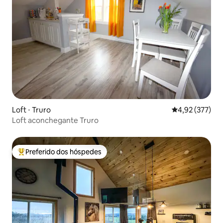
Loft ⋅ Truro
4,92 de uma av
4,92 (377)
Loft aconchegante Truro
Preferido dos hóspedes
Entre os melhores preferidos dos hóspedes