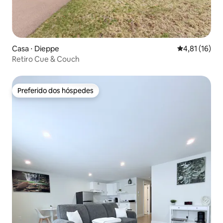
Casa ⋅ Dieppe
4,81 de uma a
4,81 (16)
Retiro Cue & Couch
Preferido dos hóspedes
Preferido dos hóspedes