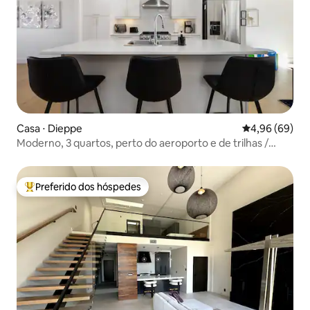
Casa ⋅ Dieppe
4,96 de uma av
4,96 (69)
Moderno, 3 quartos, perto do aeroporto e de trilhas /
Guarda Bike
Preferido dos hóspedes
Entre os melhores preferidos dos hóspedes