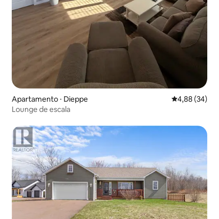
Apartamento ⋅ Dieppe
4,88 de uma a
4,88 (34)
Lounge de escala