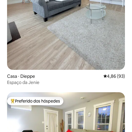
Casa ⋅ Dieppe
4,86 de uma a
4,86 (93)
Espaço da Jenie
Preferido dos hóspedes
Entre os melhores preferidos dos hóspedes