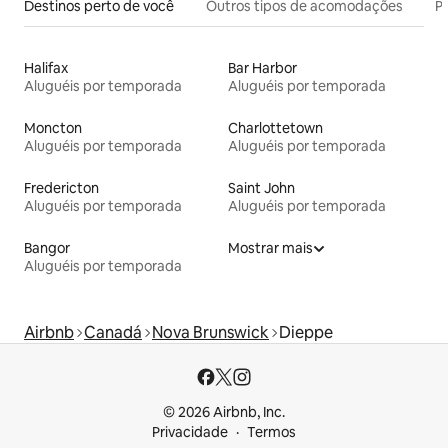
Destinos perto de você
Outros tipos de acomodações
Pr
Halifax
Bar Harbor
Aluguéis por temporada
Aluguéis por temporada
Moncton
Charlottetown
Aluguéis por temporada
Aluguéis por temporada
Fredericton
Saint John
Aluguéis por temporada
Aluguéis por temporada
Bangor
Mostrar mais
Aluguéis por temporada
Airbnb
Canadá
Nova Brunswick
Dieppe
© 2026 Airbnb, Inc.
Privacidade
Termos