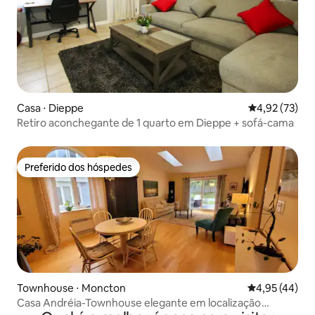
Casa ⋅ Dieppe
4,92 de uma a
4,92 (73)
Retiro aconchegante de 1 quarto em Dieppe + sofá-cama
Preferido dos hóspedes
Preferido dos hóspedes
Townhouse ⋅ Moncton
4,95 de uma a
4,95 (44)
Casa Andréia-Townhouse elegante em localização