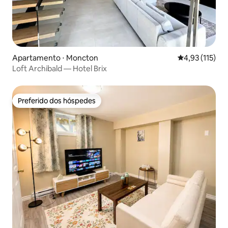
Apartamento ⋅ Moncton
4,93 de uma av
4,93 (115)
Loft Archibald — Hotel Brix
Preferido dos hóspedes
Preferido dos hóspedes