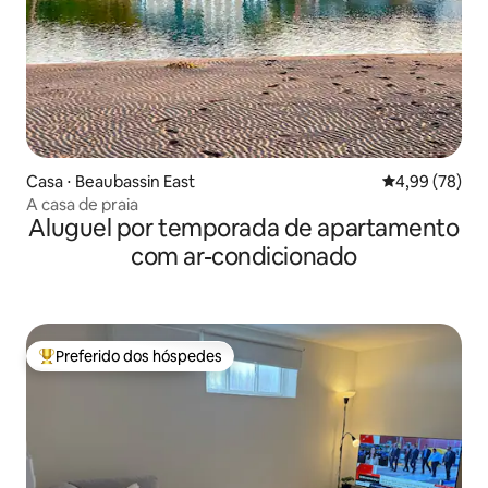
Casa ⋅ Beaubassin East
4,99 de uma a
4,99 (78)
A casa de praia
Aluguel por temporada de apartamento
com ar-condicionado
Preferido dos hóspedes
Entre os melhores preferidos dos hóspedes