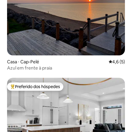
Casa ⋅ Cap-Pelé
4,6 de uma 
4,6 (5)
Azul em frente à praia
Preferido dos hóspedes
Entre os melhores preferidos dos hóspedes