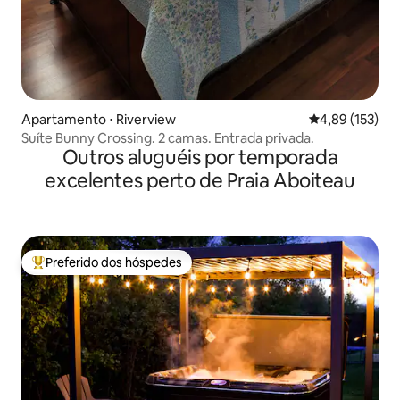
Apartamento ⋅ Riverview
4,89 de uma av
4,89 (153)
Suíte Bunny Crossing. 2 camas. Entrada privada.
Outros aluguéis por temporada
excelentes perto de Praia Aboiteau
Preferido dos hóspedes
Entre os melhores preferidos dos hóspedes