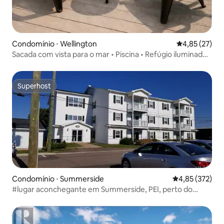
Condomínio ⋅ Wellington
4,85 de uma a
4,85 (27)
Sacada com vista para o mar • Piscina • Refúgio iluminado
de 2 quartos
Superhost
Superhost
Condomínio ⋅ Summerside
4,85 de uma av
4,85 (372)
#lugar aconchegante em Summerside, PEI, perto do
calçadão