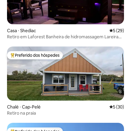
Casa ⋅ Shediac
5 de uma a
5 (29)
Retiro em Laforest Banheira de hidromassagem Lareira
Mesa de bilhar Fliperama
Preferido dos hóspedes
Entre os melhores preferidos dos hóspedes
Chalé ⋅ Cap-Pelé
5 de uma a
5 (30)
Retiro na praia