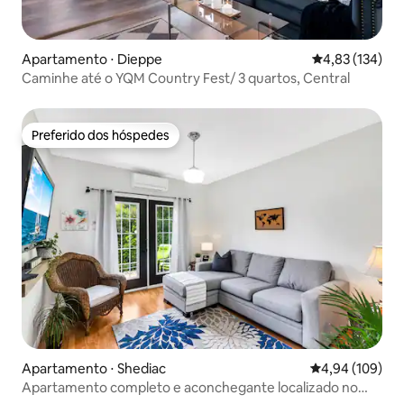
Apartamento ⋅ Dieppe
4,83 de uma av
4,83 (134)
Caminhe até o YQM Country Fest/ 3 quartos, Central
Preferido dos hóspedes
Preferido dos hóspedes
Apartamento ⋅ Shediac
4,94 de uma av
4,94 (109)
Apartamento completo e aconchegante localizado no