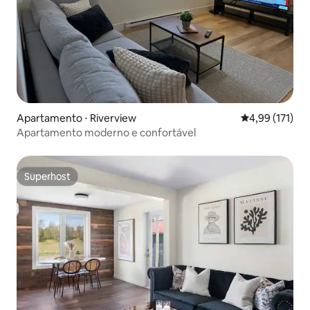
Apartamento ⋅ Riverview
4,99 de uma av
4,99 (171)
Apartamento moderno e confortável
Superhost
Superhost