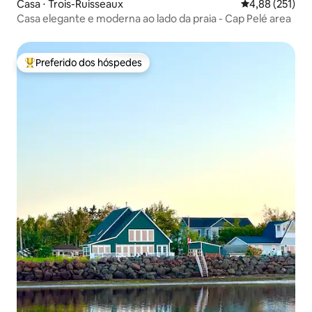
Casa ⋅ Trois-Ruisseaux
4,88 de uma av
4,88 (251)
Casa elegante e moderna ao lado da praia - Cap Pelé area
Preferido dos hóspedes
Entre os melhores preferidos dos hóspedes