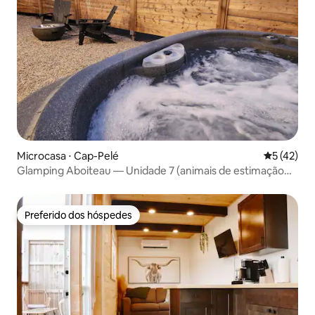
Microcasa ⋅ Cap-Pelé
5 de uma a
5 (42)
Glamping Aboiteau — Unidade 7 (animais de estimação
não são permitidos)
Preferido dos hóspedes
Preferido dos hóspedes