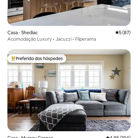
Casa ⋅ Shediac
5 de uma a
5 (87)
Acomodação Luxury • Jacuzzi • Fliperama
Preferido dos hóspedes
Entre os melhores preferidos dos hóspedes
Casa ⋅ Murray Corner
4,96 de uma av
4,96 (104)