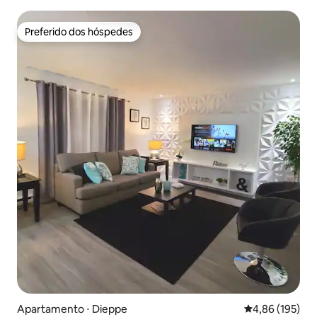
centro de Shediac NB
Preferido dos hóspedes
Preferido dos hóspedes
Apartamento ⋅ Dieppe
4,86 de uma av
4,86 (195)