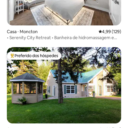
Casa ⋅ Moncton
4,99 de uma av
4,99 (129)
• Serenity City Retreat • Banheira de hidromassagem e
sauna • Localização!
Preferido dos hóspedes
Entre os melhores preferidos dos hóspedes