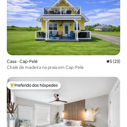
Casa ⋅ Cap-Pelé
5 de uma a
5 (23)
Chalé de madeira na praia em Cap-Pelé
Preferido dos hóspedes
Entre os melhores preferidos dos hóspedes