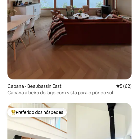
Cabana ⋅ Beaubassin East
5 de uma a
5 (62)
Cabana à beira do lago com vista para o pôr do sol
Preferido dos hóspedes
Entre os melhores preferidos dos hóspedes