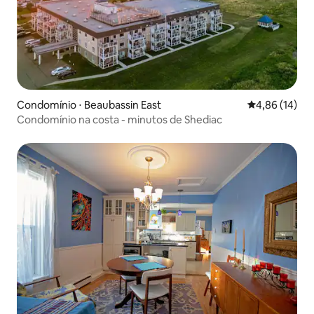
Condomínio ⋅ Beaubassin East
4,86 de uma a
4,86 (14)
Condomínio na costa - minutos de Shediac