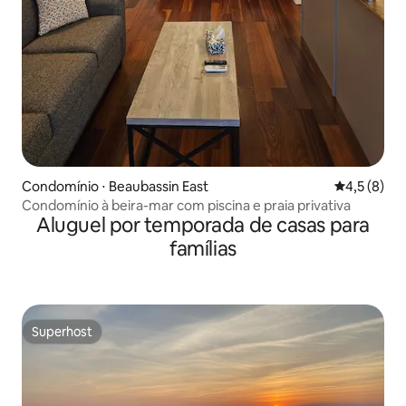
Condomínio ⋅ Beaubassin East
4,5 de uma 
4,5 (8)
Condomínio à beira-mar com piscina e praia privativa
Aluguel por temporada de casas para
famílias
Superhost
Superhost