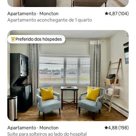
Apartamento ⋅ Moncton
4,87 de uma av
4,87 (104)
Apartamento aconchegante de 1 quarto
Preferido dos hóspedes
Entre os melhores preferidos dos hóspedes
Apartamento ⋅ Moncton
4,88 de uma av
4,88 (198)
Suíte para solteiros ao lado do hospital