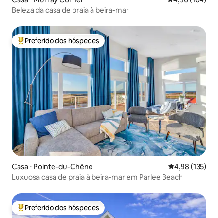
Beleza da casa de praia à beira-mar
Preferido dos hóspedes
Entre os melhores preferidos dos hóspedes
Casa ⋅ Pointe-du-Chêne
4,98 de uma av
4,98 (135)
Luxuosa casa de praia à beira-mar em Parlee Beach
Preferido dos hóspedes
Entre os melhores preferidos dos hóspedes