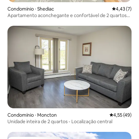
Condomínio ⋅ Shediac
4,43 de uma 
4,43 (7)
Apartamento aconchegante e confortável de 2 quartos
em Shediac.
Condomínio ⋅ Moncton
4,55 de uma a
4,55 (49)
Unidade inteira de 2 quartos - Localização central