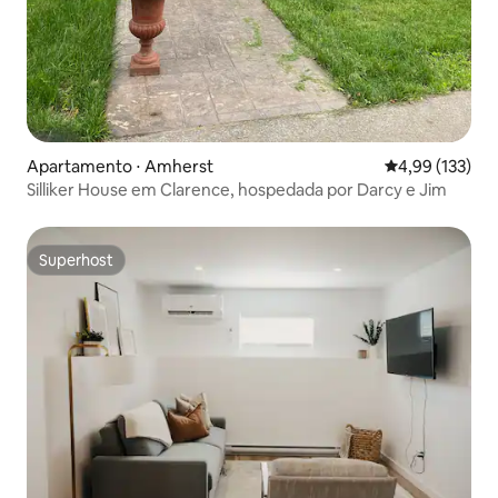
Apartamento ⋅ Amherst
4,99 de uma av
4,99 (133)
Silliker House em Clarence, hospedada por Darcy e Jim
Superhost
Superhost