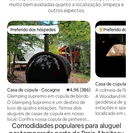
muito bem avaliadas quanto a localização, limpeza e
outros aspectos.
Preferido dos hóspedes
Preferido dos 
Preferido dos hóspedes
Entre os melhore
Casa de cúpula ⋅ H
h
Casa de cúpula ⋅ Cocagne
4,96 de uma avaliação média de 5
4,96 (386)
A colmeia da flores
Glamping supremo em cúpula de bordo
A Woodland Hive 
geodésica de glam
O Glamping Supremo é um destino de
estações e spa nórd
luxo de quatro estações. Temos dois
localizado em um 
aluguéis de casas de cúpula em nosso
cercado por flore
local. Confira nossa cúpula de pinheiro!
Comodidades populares para aluguel
de hobby e apiári
Os hóspedes poderão desfrutar de
área de cozinha ao
SAUNA PRIVADA, JACUZZI GRANDE