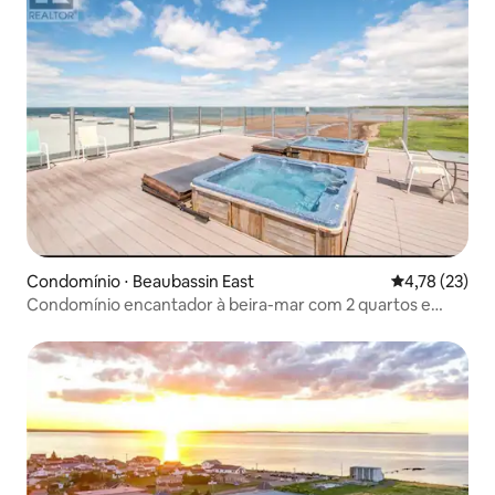
Condomínio ⋅ Beaubassin East
4,78 de uma a
4,78 (23)
Condomínio encantador à beira-mar com 2 quartos e
piscina