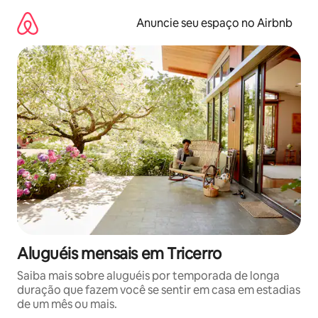
Pular
para
Anuncie seu espaço no Airbnb
o
conteúdo
Aluguéis mensais em Tricerro
Saiba mais sobre aluguéis por temporada de longa
duração que fazem você se sentir em casa em estadias
de um mês ou mais.