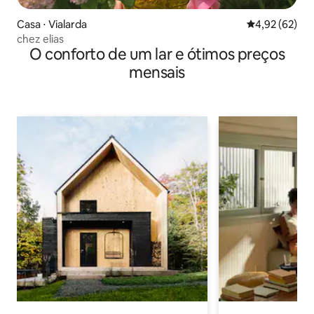
Casa ⋅ Vialarda
4,92 de uma a
4,92 (62)
chez elias
O conforto de um lar e ótimos preços
mensais