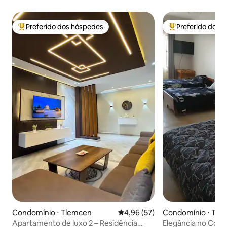
Preferido dos hóspedes
Preferido dos 
Entre os melhores preferidos dos hóspedes
Entre os melhore
Condomínio ⋅ Tlemcen
4,96 de uma avaliação média de
4,96 (57)
Condomínio ⋅ Tle
Apartamento de luxo 2 – Residência
Elegância no Cor