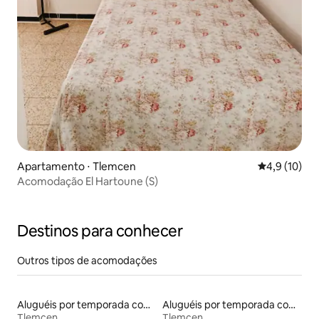
Apartamento ⋅ Tlemcen
4,9 de uma a
4,9 (10)
Acomodação El Hartoune (S)
Destinos para conhecer
Outros tipos de acomodações
Aluguéis por temporada com banheira de hidromassagem
Aluguéis por temporada com acesso à praia
Tlemcen
Tlemcen