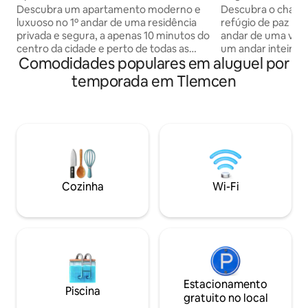
Lydia
Descubra um apartamento moderno e
Descubra o charm
luxuoso no 1º andar de uma residência
refúgio de paz loc
privada e segura, a apenas 10 minutos do
andar de uma vila 
centro da cidade e perto de todas as
um andar inteiro c
Comodidades populares em aluguel por
comodidades. Silencioso, iluminado e
banheiro, varanda
impecavelmente limpo, oferece
incluído (TV, Wi-Fi
temporada em Tlemcen
conforto de alta qualidade para uma
adapta às suas ne
estadia agradável e prática. Ideal para
cama infantil ou 
famílias ou viajantes que procuram
escritório. Sabore
tranquilidade e conforto. Folheto
tradicionais de Lh
familiar obrigatório para casais ✅
hambúrgueres do 
Qualquer tipo de evento, tabaco e
disponíveis sob 
animais de estimação são proibidos 🚫
localização ideal,
Não vejo a hora de hospedar você! 😍
cidade a pé. Bem-v
Cozinha
Wi-Fi
Estacionamento
Piscina
gratuito no local