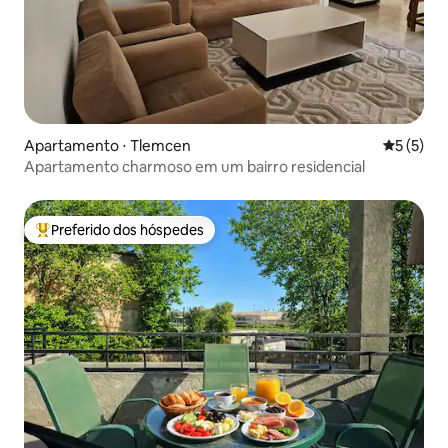
Apartamento ⋅ Tlemcen
5 de uma 
5 (5)
Apartamento charmoso em um bairro residencial
Preferido dos hóspedes
Entre os melhores preferidos dos hóspedes