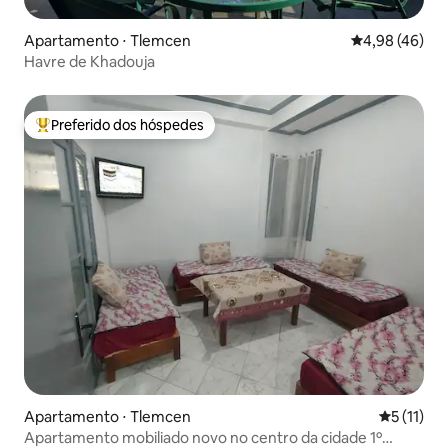
Apartamento ⋅ Tlemcen
4,98 de uma a
4,98 (46)
Havre de Khadouja
Preferido dos hóspedes
Entre os melhores preferidos dos hóspedes
Apartamento ⋅ Tlemcen
5 de uma a
5 (11)
Apartamento mobiliado novo no centro da cidade 1º