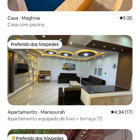
Casa ⋅ Maghnia
5 de uma 
5 (8)
Casa com piscina
Preferido dos hóspedes
Preferido dos hóspedes
Apartamento ⋅ Mansourah
4,94 de uma a
4,94 (17)
Apartamento equipado de luxo + terraço (7)
Preferido dos hóspedes