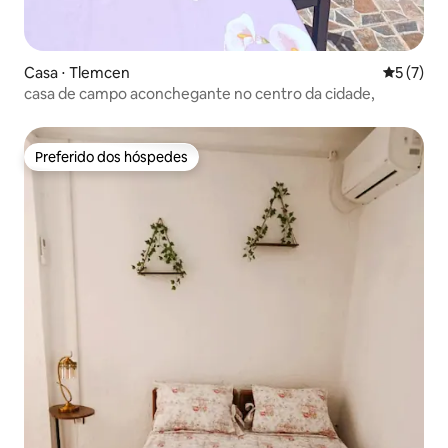
Casa ⋅ Tlemcen
5 de uma 
5 (7)
casa de campo aconchegante no centro da cidade,
Preferido dos hóspedes
Preferido dos hóspedes