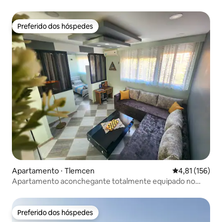
andar
Preferido dos hóspedes
Preferido dos hóspedes
Apartamento ⋅ Tlemcen
4,81 de uma av
4,81 (156)
Apartamento aconchegante totalmente equipado no
centro da cidade, Tlemcen
Preferido dos hóspedes
Preferido dos hóspedes