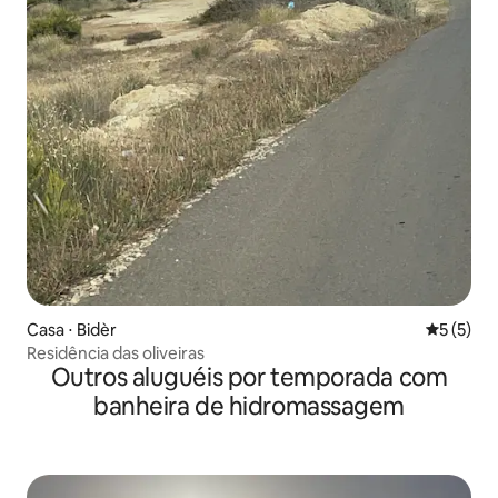
Casa ⋅ Bidèr
5 de uma 
5 (5)
Residência das oliveiras
Outros aluguéis por temporada com
banheira de hidromassagem