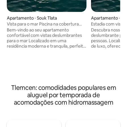
Apartamento ⋅ Souk Tlata
Apartamento ⋅ Sou
Vista para o mar Piscina na cobertura
Estadia com vista p
Jacuzzi
jacuzzi e sauna
Bem-vindo ao seu apartamento
Descubra nosso a
confortável com vistas deslumbrantes
deslumbrante para 
para o mar Localizado em uma
pessoas. Localiza
residência moderna e tranquila, perfeito
de luxo, oferece 
para uma estadia relaxante ou
piscina no terraço
profissional. O apartamento: • Vista
hidromassagem e
deslumbrante para o mar da sala de
compartilhada pa
estar e/ou quarto • Apartamento
relaxamento. Bicic
mobiliado, decorado com bom gosto
gratuitamente par
Cozinha equipada • TV, ar-condicionado
circundante. As pr
• Banheiro moderno e funcional • ✅
minutos de distânc
Tlemcen: comodidades populares em
Piscina no terraço com vista panorâmica
perfeito para com
aluguel por temporada de
para o mar (acesso compartilhado) • ✅
estar, sol e fuga.
Jacuzzi compartilhada para um
acomodações com hidromassagem
momento relaxante