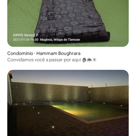
Condomínio ⋅ Hammam Boughrara
Convidamos você a passar por aqui 🏠🌦️☀️