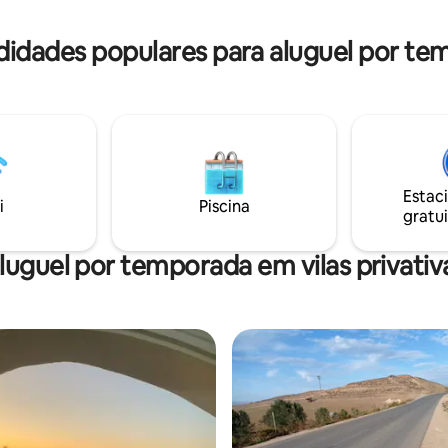
e equipada. Toalhas e lençóis
da vila a piscina é limpa a cada
a disposição.
partida
idades populares para aluguel por tem
Estac
i
Piscina
gratui
luguel por temporada em vilas privativ