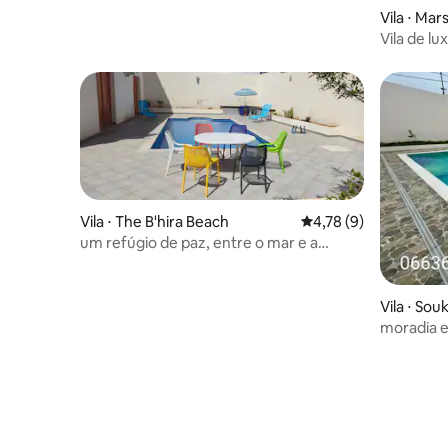
Vila ⋅ Mar
Vila de l
Porsay, M
Vila ⋅ The B'hira Beach
4,78 de uma avaliação
4,78 (9)
um refúgio de paz, entre o mar e a
natureza
Vila ⋅ Sou
moradia 