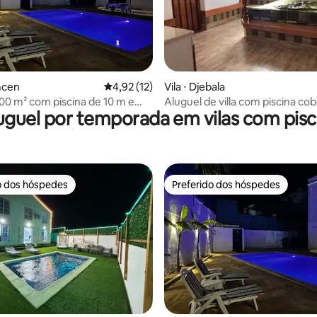
média de 5, 17 avaliações
emcen
4,92 de uma avaliação média de 5, 12 avalia
4,92 (12)
Vila ⋅ Djebala
200 m² com piscina de 10 m e
Aluguel de villa com piscina co
uguel por temporada em vilas com pisc
hos de frente
djebala Tlemcen
o dos hóspedes
Preferido dos hóspedes
o dos hóspedes
Preferido dos hóspedes