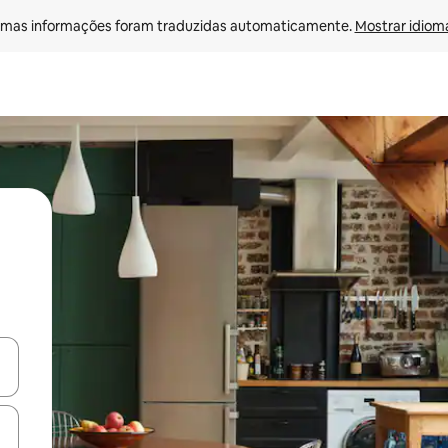
mas informações foram traduzidas automaticamente. 
Mostrar idioma
ore-os usando as seta para cima e para baixo do teclado ou tocando e