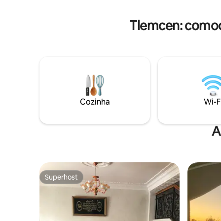
totalment
de um 5 estrelas
estão à su
Tlemcen: comod
Cozinha
Wi-F
A
Superhost
Superhost