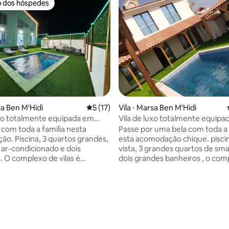
o dos hóspedes
o dos hóspedes
sa Ben M'Hidi
5 de uma avaliação média de 5, 17 avalia
5 (17)
Vila ⋅ Marsa Ben M'Hidi
uxo totalmente equipada em
Vila de luxo totalmente equipa
arsa Ben M'Hidi
Marsa Ben M’hidi, Porsay
 com toda a família nesta
Passe por uma bela com toda a f
o. Piscina, 3 quartos grandes,
esta acomodação chique. piscin
 ar-condicionado e dois
vista, 3 grandes quartos de sma
. O complexo de vilas é
dois grandes banheiros , o com
do por um guarda. Fica em um
vilas é supervisionado por um ze
e 10 vilas, a 8 minutos da praia
em um complexo de 10 vilas c
ro da cidade, para máxima
para entrar na propriedade , g
dade, com um portão de
garagem todos estão equipado
Churrasqueira. A piscina é
ao ar livre, churrasqueira, ar
e fica dentro da vila. A piscina é
condicionado em cada quarto 
ada chegada e saída. Cozinha
de estar, a piscina é muito priv