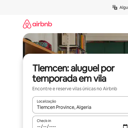
Pular
Algu
para
o
conteúdo
Tlemcen: aluguel por
temporada em vila
Encontre e reserve vilas únicas no Airbnb
Localização
Quando os resultados estiverem disponíveis, expl
Check-in