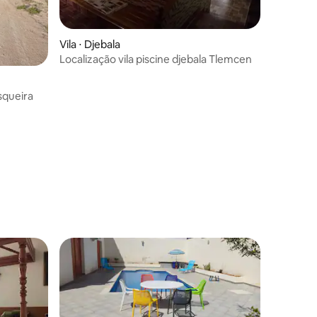
Vila ⋅ Djebala
Localização vila piscine djebala Tlemcen
squeira
ções