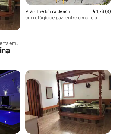
Vila ⋅ The B'hira Beach
4,78 de uma avaliaçã
4,78 (9)
um refúgio de paz, entre o mar e a
natureza
ções
berta em
ina