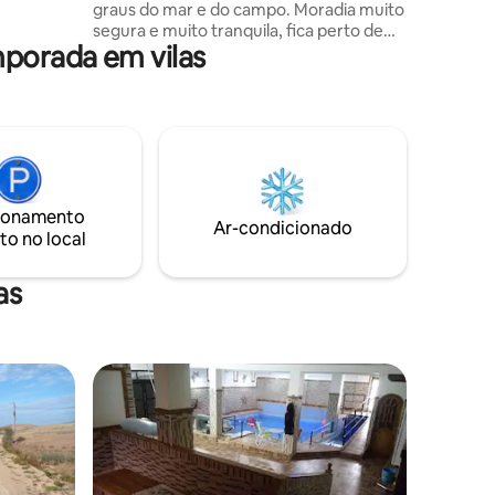
graus do mar e do campo. Moradia muito
 chegada e
segura e muito tranquila, fica perto de
porada em vilas
várias praias entre 5 e 30 km. Jardim de
900 m2 com piscina de 24 m2 e árvores
de frutas e ornamentais. Terraço muito
bonito e amplo com vistas mágicas para
o mar e o campo. Grande
estacionamento interno.
ionamento
Ar-condicionado
to no local
as