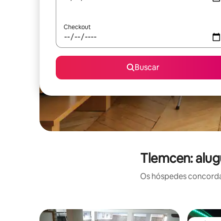
Checkout
Buscar
Tlemcen: alug
Os hóspedes concordam