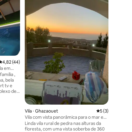
ções
4,82 de uma avaliação média de 5, 44 avaliações
4,82 (44)
Vila ⋅ Sou
da em
moradia 
amília ,
jolie vil
a, bela
bhira. sa
rt tv e
mínimo 6
plexo de
cozinha e
lador é
de compr
om portão
profundi
rande
terraço 
Vila ⋅ Ghazaouet
5 de uma avaliaçã
5 (3)
s, mesa
espreguiç
Vila com vista panorâmica para o mar e
a 3 minut
piscina
Linda vila rural de pedra nas alturas da
e espaço
cidade d
floresta, com uma vista soberba de 360
ada dentro