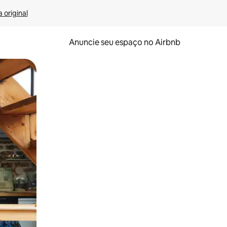
 original
Anuncie seu espaço no Airbnb
 deslizando o dedo na tela.