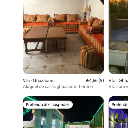
Vila ⋅ Ghazaouet
4,56 de uma avaliação
4,56 (9)
Vila ⋅ Gh
Aluguel de casas ghazaouet tlemce
Vila com 
piscina
Preferido dos hóspedes
Preferid
Preferido dos hóspedes
Preferid