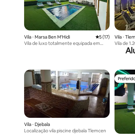
Vila ⋅ Marsa Ben M'Hidi
5 de uma avaliação 
5 (17)
Vila ⋅ Tl
Vila de luxo totalmente equipada em
Vila de 1.
Al
Porsay, Marsa Ben M'Hidi
sem vizin
Preferid
Preferid
Vila ⋅ Djebala
Localização vila piscine djebala Tlemcen