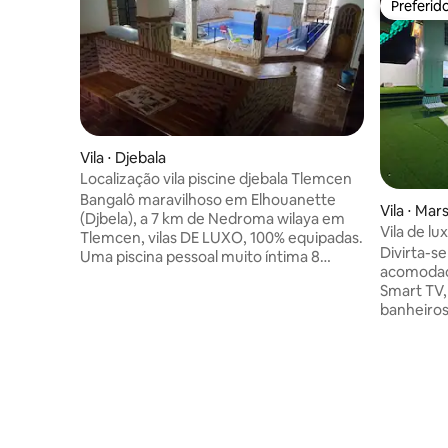
Preferid
Preferid
Vila ⋅ Djebala
Localização vila piscine djebala Tlemcen
Bangalô maravilhoso em Elhouanette
Vila ⋅ Mar
(Djbela), a 7 km de Nedroma wilaya em
Vila de l
Tlemcen, vilas DE LUXO, 100% equipadas.
Porsay, M
Divirta-se
Uma piscina pessoal muito íntima 8
acomodaçã
colocada em 10 conjuntos (80m
Smart TV,
quadrados), seu telhado fechado por
banheiros
janelas especiais que permite a entrada
monitora
da luz do sol e aquecido durante todo o
complexo d
ano. Uma vista soberba do penhasco que
e do cent
mostra Nedroma, Ghazaouette e o mar
tranquili
em Nedroma e Ghazaouette. Um ótimo
entrada. 
sopro de área pura que fará você
privativa 
esquecer o estresse da vida da cidade,
limpa a c
tudo mantendo a elegância e o conforto