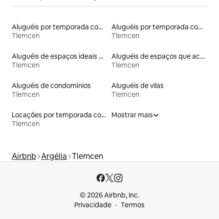
Aluguéis por temporada com banheira de hidromassagem
Aluguéis por temporada com acesso à praia
Tlemcen
Tlemcen
Aluguéis de espaços ideais para famílias
Aluguéis de espaços que aceitam animais de estimação
Tlemcen
Tlemcen
Aluguéis de condomínios
Aluguéis de vilas
Tlemcen
Tlemcen
Locações por temporada com piscina
Mostrar mais
Tlemcen
Airbnb
Argélia
Tlemcen
© 2026 Airbnb, Inc.
Privacidade
Termos