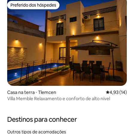
Preferido dos hóspedes
Preferido dos hóspedes
Casa na terra ⋅ Tlemcen
4,93 de uma a
4,93 (14)
Villa Memble Relaxamento e conforto de alto nível
Destinos para conhecer
Outros tipos de acomodações