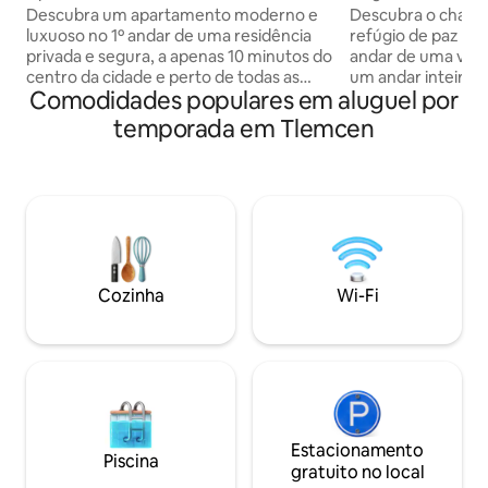
Lydia
Descubra um apartamento moderno e
Descubra o charm
luxuoso no 1º andar de uma residência
refúgio de paz loc
privada e segura, a apenas 10 minutos do
andar de uma vila 
centro da cidade e perto de todas as
um andar inteiro c
Comodidades populares em aluguel por
comodidades. Silencioso, iluminado e
banheiro, varanda
impecavelmente limpo, oferece
incluído (TV, Wi-Fi
temporada em Tlemcen
conforto de alta qualidade para uma
adapta às suas ne
estadia agradável e prática. Ideal para
cama infantil ou 
famílias ou viajantes que procuram
escritório. Sabore
tranquilidade e conforto. Folheto
tradicionais de Lh
familiar obrigatório para casais ✅
hambúrgueres do 
Qualquer tipo de evento, tabaco e
disponíveis sob 
animais de estimação são proibidos 🚫
localização ideal,
Não vejo a hora de hospedar você! 😍
cidade a pé. Bem-v
Cozinha
Wi-Fi
Estacionamento
Piscina
gratuito no local