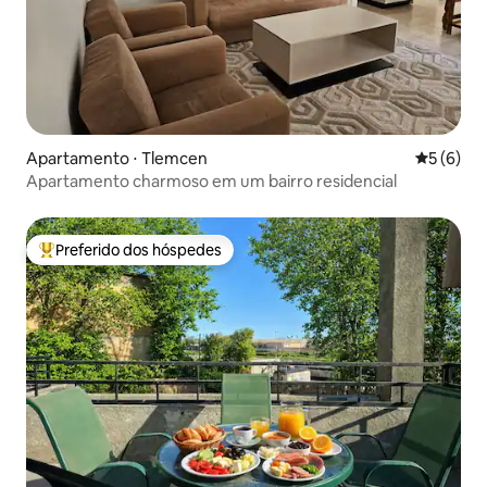
Apartamento ⋅ Tlemcen
5 de uma 
5 (6)
Apartamento charmoso em um bairro residencial
Preferido dos hóspedes
Entre os melhores preferidos dos hóspedes