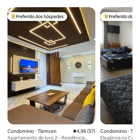
Preferido dos hóspedes
Preferido dos 
Entre os melhores preferidos dos hóspedes
Entre os melhore
Condomínio ⋅ Tlemcen
4,96 de uma avaliação média de
4,96 (57)
Condomínio ⋅ Tle
Apartamento de luxo 2 – Residência
Elegância no Cor