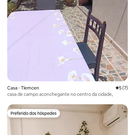
Casa ⋅ Tlemcen
5 de uma 
5 (7)
casa de campo aconchegante no centro da cidade,
Preferido dos hóspedes
Preferido dos hóspedes