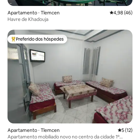
Apartamento ⋅ Tlemcen
4,98 de uma a
4,98 (46)
Havre de Khadouja
Preferido dos hóspedes
Entre os melhores preferidos dos hóspedes
Apartamento ⋅ Tlemcen
5 de uma a
5 (12)
Apartamento mobiliado novo no centro da cidade 1º