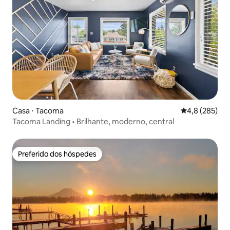
Casa ⋅ Tacoma
4,8 de uma av
4,8 (285)
Tacoma Landing • Brilhante, moderno, central
Preferido dos hóspedes
Preferido dos hóspedes