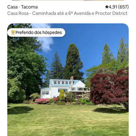
Casa ⋅ Tacoma
4,91 de uma av
4,91 (657)
Casa Rosa - Caminhada até a 6ª Avenida e Proctor District
Preferido dos hóspedes
Entre os melhores preferidos dos hóspedes