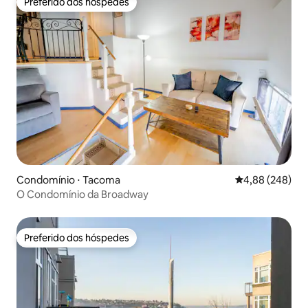
Preferido dos hóspedes
Preferido dos hóspedes
Condomínio ⋅ Tacoma
4,88 de uma ava
4,88 (248)
O Condomínio da Broadway
Preferido dos hóspedes
Preferido dos hóspedes