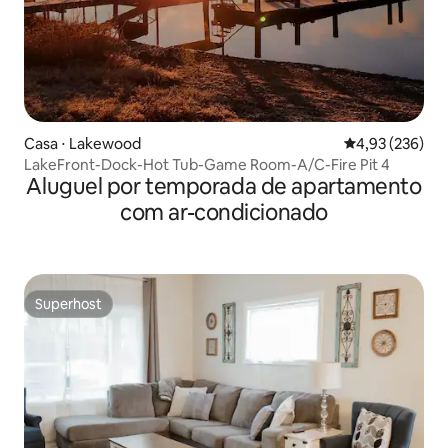
Casa ⋅ Lakewood
4,93 de uma av
4,93 (236)
LakeFront-Dock-Hot Tub-Game Room-A/C-Fire Pit 4
Aluguel por temporada de apartamento
com ar-condicionado
Superhost
Superhost