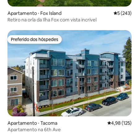
Apartamento ⋅ Fox Island
5 de uma av
5 (243)
Retiro na orla da Ilha Fox com vista incrível
Preferido dos hóspedes
Preferido dos hóspedes
Apartamento ⋅ Tacoma
4,98 de uma av
4,98 (125)
Apartamento na 6th Ave