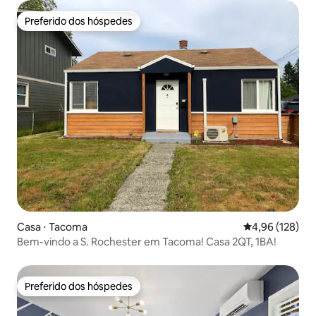
Preferido dos hóspedes
Preferido dos hóspedes
Casa ⋅ Tacoma
4,96 de uma av
4,96 (128)
Bem-vindo a S. Rochester em Tacoma! Casa 2QT, 1BA!
Preferido dos hóspedes
Preferido dos hóspedes