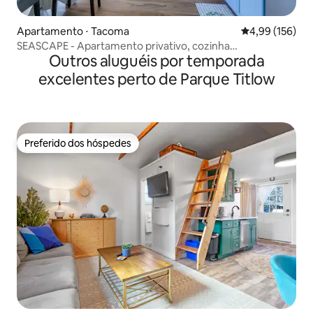
Apartamento ⋅ Tacoma
4,99 de uma av
4,99 (156)
SEASCAPE - Apartamento privativo, cozinha
Outros aluguéis por temporada
completa/lavanderia
excelentes perto de Parque Titlow
Preferido dos hóspedes
Preferido dos hóspedes