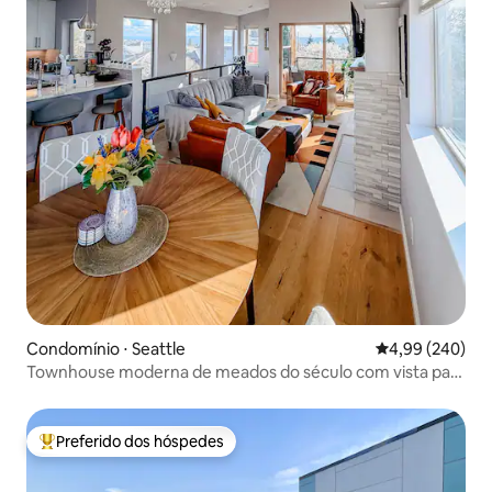
Condomínio ⋅ Seattle
4,99 de uma ava
4,99 (240)
Townhouse moderna de meados do século com vista para
o mar
Preferido dos hóspedes
Entre os melhores preferidos dos hóspedes