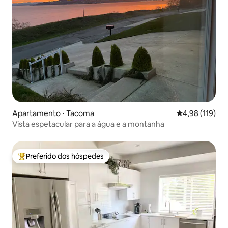
Apartamento ⋅ Tacoma
4,98 de uma av
4,98 (119)
Vista espetacular para a água e a montanha
Preferido dos hóspedes
Entre os melhores preferidos dos hóspedes