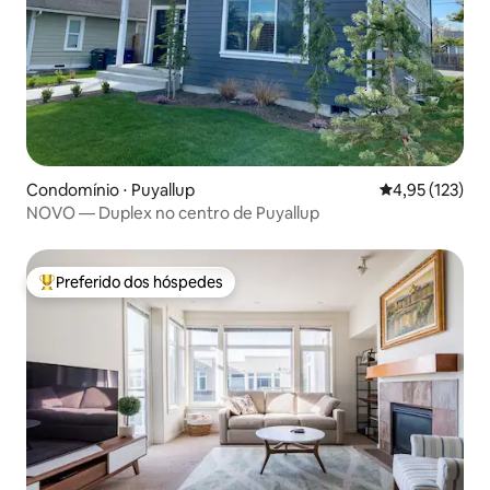
Condomínio ⋅ Puyallup
4,95 de uma av
4,95 (123)
NOVO — Duplex no centro de Puyallup
Preferido dos hóspedes
Entre os melhores preferidos dos hóspedes