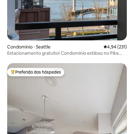
Condomínio ⋅ Seattle
4,94 de uma av
4,94 (231)
Estacionamento gratuito! Condomínio estiloso no Pike
Place Market
Preferido dos hóspedes
Entre os melhores preferidos dos hóspedes