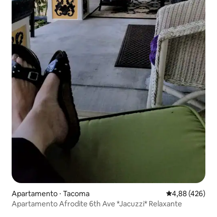
Apartamento ⋅ Tacoma
4,88 de uma av
4,88 (426)
Apartamento Afrodite 6th Ave *Jacuzzi* Relaxante