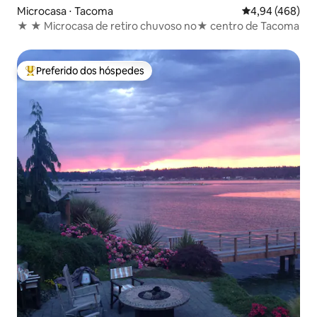
Microcasa ⋅ Tacoma
4,94 de uma ava
4,94 (468)
★ ★ Microcasa de retiro chuvoso no★ centro de Tacoma
Preferido dos hóspedes
Entre os melhores preferidos dos hóspedes