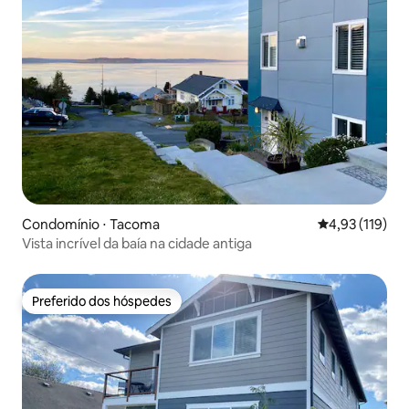
Condomínio ⋅ Tacoma
4,93 de uma av
4,93 (119)
Vista incrível da baía na cidade antiga
Preferido dos hóspedes
Preferido dos hóspedes