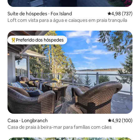
Suíte de hóspedes ⋅ Fox Island
4,98 de uma av
4,98 (737)
Loft com vista para a água e caiaques em praia tranquila
Preferido dos hóspedes
Entre os melhores preferidos dos hóspedes
Casa ⋅ Longbranch
4,92 de uma av
4,92 (100)
Casa de praia à beira-mar para famílias com cães