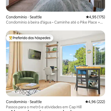
Condomínio ⋅ Seattle
4,95 de uma av
4,95 (175)
Condomínio à beira d'água • Caminhe até o Pike Place +
Garagem
Preferido dos hóspedes
Entre os melhores preferidos dos hóspedes
Condomínio ⋅ Seattle
4,96 de uma av
4,96 (222)
Passos para o metrô e atividades em Cap Hill