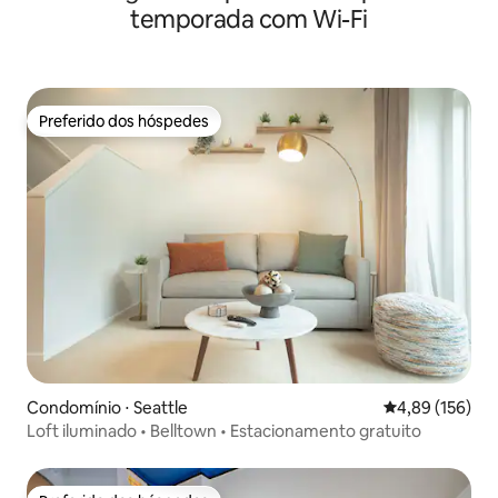
temporada com Wi-Fi
Preferido dos hóspedes
Preferido dos hóspedes
Condomínio ⋅ Seattle
4,89 de uma av
4,89 (156)
Loft iluminado • Belltown • Estacionamento gratuito