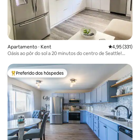
Apartamento ⋅ Kent
4,95 de uma av
4,95 (331)
Oásis ao pôr do sol a 20 minutos do centro de Seattle!
Iluminação nova!
Preferido dos hóspedes
Entre os melhores preferidos dos hóspedes