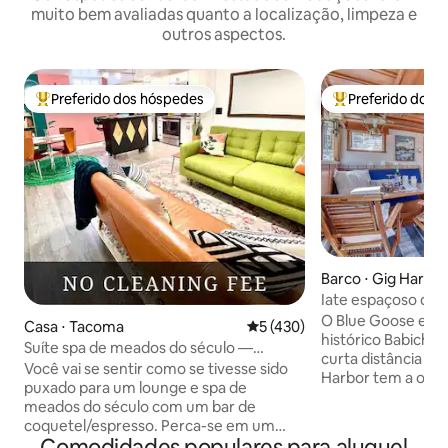
muito bem avaliadas quanto a localização, limpeza e
outros aspectos.
Preferido dos hóspedes
Preferido dos 
Entre os melhores preferidos dos hóspedes
Entre os melhore
Barco ⋅ Gig Harbo
Iate espaçoso de 4
caminhada até a c
O Blue Goose está
Casa ⋅ Tacoma
5 de uma avaliação média de 
5 (430)
histórico Babich-B
Suíte spa de meados do século —
curta distância a 
chuveiro duplo e banheira de imersão
Você vai se sentir como se tivesse sido
Harbor tem a oferecer. Use os
puxado para um lounge e spa de
para remar ao red
meados do século com um bar de
remar para a Tides
coquetel/espresso. Perca-se em um
mar de Anthony p
Comodidades populares para aluguel
banheiro deslumbrante com chuveiros