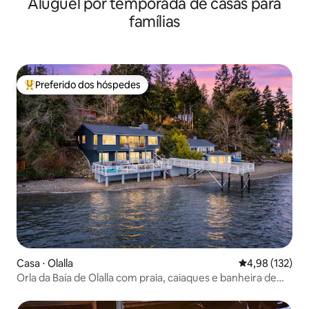
Aluguel por temporada de casas para
famílias
Preferido dos hóspedes
Entre os melhores preferidos dos hóspedes
Casa ⋅ Olalla
4,98 de uma av
4,98 (132)
Orla da Baía de Olalla com praia, caiaques e banheira de
hidromassagem