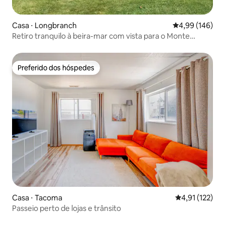
Casa ⋅ Longbranch
4,99 de uma av
4,99 (146)
Retiro tranquilo à beira-mar com vista para o Monte
Rainier
Preferido dos hóspedes
Preferido dos hóspedes
Casa ⋅ Tacoma
4,91 de uma av
4,91 (122)
Passeio perto de lojas e trânsito