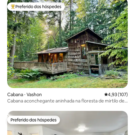
Preferido dos hóspedes
Entre os melhores preferidos dos hóspedes
Cabana ⋅ Vashon
4,93 de uma av
4,93 (107)
Cabana aconchegante aninhada na floresta de mirtilo de
Vashon
Preferido dos hóspedes
Preferido dos hóspedes