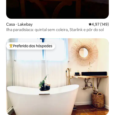
Casa ⋅ Lakebay
4,97 de uma av
4,97 (149)
Ilha paradisíaca: quintal sem coleira, Starlink e pôr do sol
Preferido dos hóspedes
Entre os melhores preferidos dos hóspedes