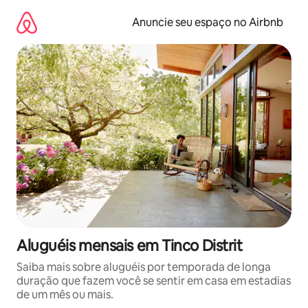
Pular
para
Anuncie seu espaço no Airbnb
o
conteúdo
Aluguéis mensais em Tinco Distrit
Saiba mais sobre aluguéis por temporada de longa
duração que fazem você se sentir em casa em estadias
de um mês ou mais.