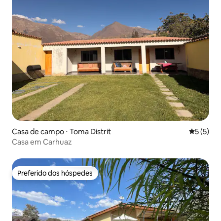
Casa de campo ⋅ Toma Distrit
5 de uma 
5 (5)
Casa em Carhuaz
Preferido dos hóspedes
Preferido dos hóspedes