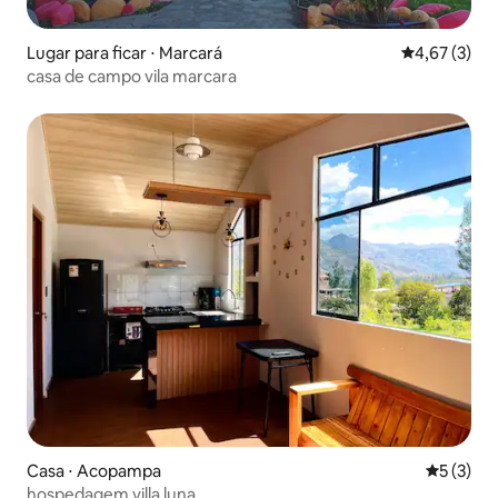
Lugar para ficar ⋅ Marcará
4,67 de uma 
4,67 (3)
casa de campo vila marcara
Casa ⋅ Acopampa
5 de uma 
5 (3)
hospedagem villa luna