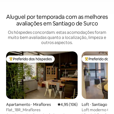
Aluguel por temporada com as melhores
avaliações em Santiago de Surco
Os hóspedes concordam: estas acomodações foram
muito bem avaliadas quanto a localização, limpeza e
outros aspectos.
Preferido dos hóspedes
Preferido dos 
Entre os melhores preferidos dos hóspedes
Entre os melhore
Apartamento ⋅ Miraflores
4,95 de uma avaliação média de 
4,95 (106)
Loft ⋅ Santiago de
Flat_1BR_Miraflores
Loft moderno CC E