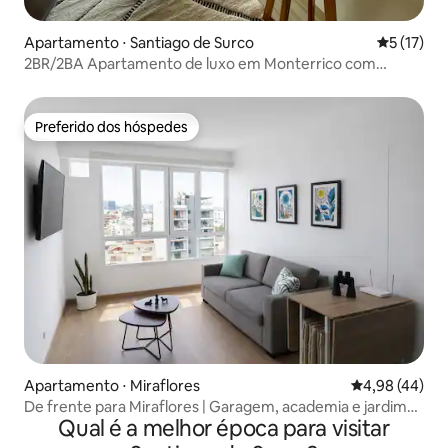
Apartamento ⋅ Santiago de Surco
5 de uma a
5 (17)
2BR/2BA Apartamento de luxo em Monterrico com
varanda
Preferido dos hóspedes
Preferido dos hóspedes
Apartamento ⋅ Miraflores
4,98 de uma a
4,98 (44)
De frente para Miraflores | Garagem, academia e jardim
Qual é a melhor época para visitar
no terraço