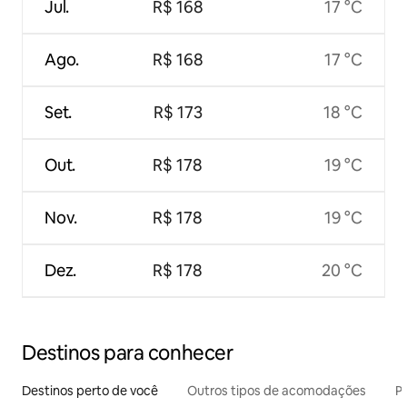
Jul.
R$ 168
17 °C
Ago.
R$ 168
17 °C
Set.
R$ 173
18 °C
Out.
R$ 178
19 °C
Nov.
R$ 178
19 °C
Dez.
R$ 178
20 °C
Destinos para conhecer
Destinos perto de você
Outros tipos de acomodações
Pr