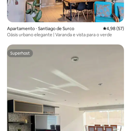
Apartamento ⋅ Santiago de Surco
4,98 de uma a
4,98 (57)
Oásis urbano elegante | Varanda e vista para o verde
Superhost
Superhost