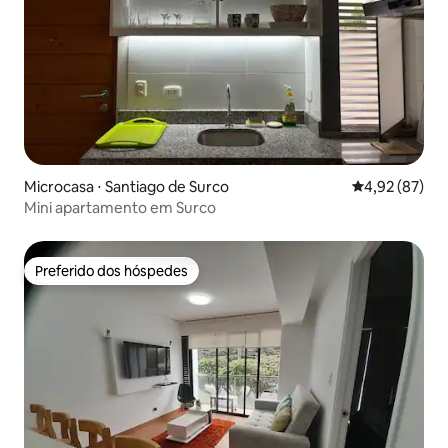
Microcasa ⋅ Santiago de Surco
4,92 de uma a
4,92 (87)
Mini apartamento em Surco
Preferido dos hóspedes
Preferido dos hóspedes