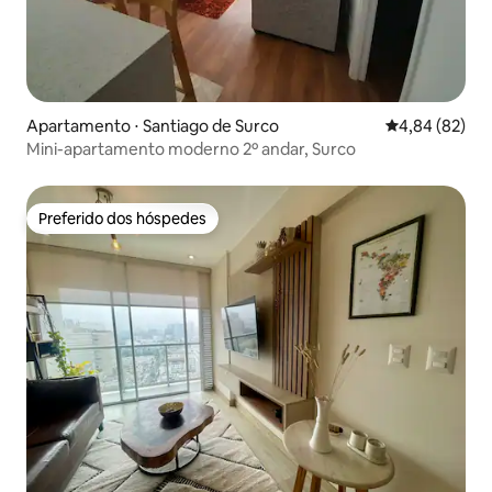
Apartamento ⋅ Santiago de Surco
4,84 de uma a
4,84 (82)
Mini-apartamento moderno 2º andar, Surco
Preferido dos hóspedes
Preferido dos hóspedes