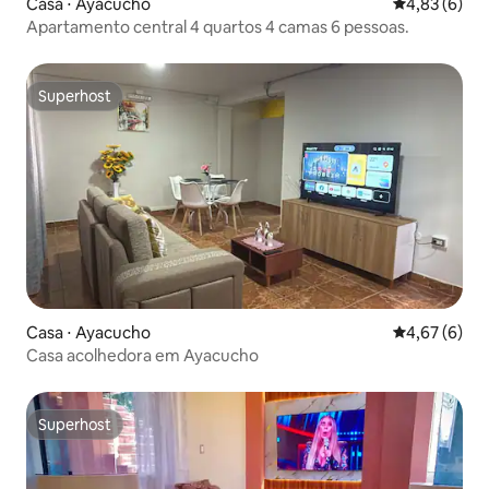
Casa ⋅ Ayacucho
4,83 de uma 
4,83 (6)
Apartamento central 4 quartos 4 camas 6 pessoas.
Superhost
Superhost
Casa ⋅ Ayacucho
4,67 de uma 
4,67 (6)
Casa acolhedora em Ayacucho
Superhost
Superhost