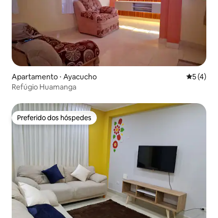
Apartamento ⋅ Ayacucho
5 de uma 
5 (4)
Refúgio Huamanga
Preferido dos hóspedes
Preferido dos hóspedes