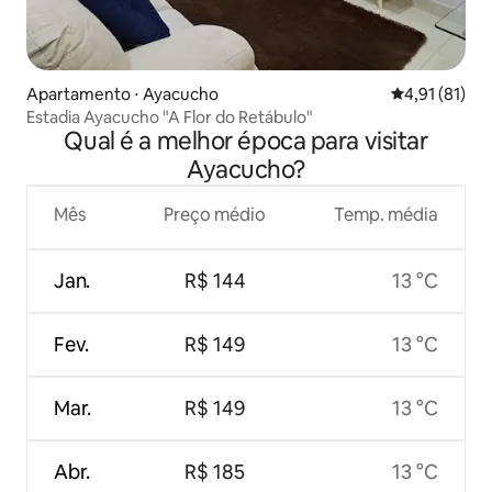
Apartamento ⋅ Ayacucho
4,91 de uma a
4,91 (81)
Estadia Ayacucho "A Flor do Retábulo"
Qual é a melhor época para visitar
Ayacucho?
Mês
Preço médio
Temp. média
Jan.
R$ 144
13 °C
Fev.
R$ 149
13 °C
Mar.
R$ 149
13 °C
Abr.
R$ 185
13 °C