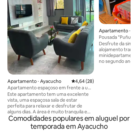
Apartamento ⋅ A
Pousada "Puñuy Wa
cidade
Desfrute da simpl
alojamento tranqu
minidepartamento 
no segundo andar,
todos os que des
estadia agradável 
excelente localiza
Apartamento ⋅ Ayacucho
4,64 de uma avaliação média de
4,64 (28)
quarteirões da pr
Apartamento espaçoso em frente a um
apartamento peq
parque
Este apartamento tem uma excelente
confortável, idea
vista, uma espaçosa sala de estar
sozinha ou um cas
perfeita para relaxar e desfrutar de
está localizado n
alguns dias. A área é muito tranquila e
pode contar com o
Comodidades populares em aluguel por
segura, a apenas 5 minutos da praça
qualquer informaç
principal, com um belo parque em
temporada em Ayacucho
você precisar
frente, a universidade a 3 quarteirões de
distância. tem um elevador do segundo