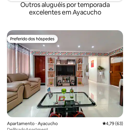
Outros aluguéis por temporada
excelentes em Ayacucho
Preferido dos hóspedes
Preferido dos hóspedes
Apartamento ⋅ Ayacucho
4,79 de uma a
4,79 (63)
DelPradoApartment