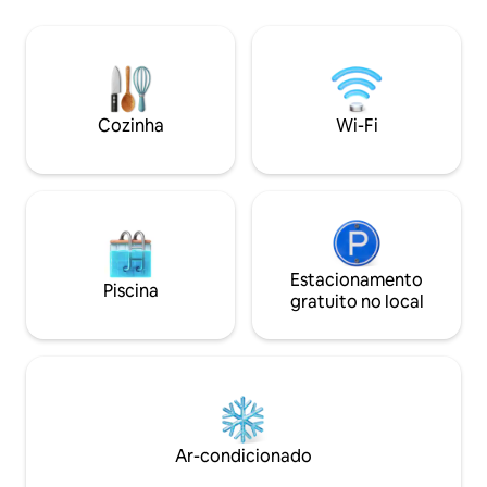
andar A cozinha está funcionalmente
equipada com bancada, micro-ondas,
geladeira, cafeteira, panela de arroz,
utensílios de cozinha, água quente,
Smart TV, Netflix, Wi-Fi disponível, área
de trabalho, máquina de lavar roupa,
Cozinha
Wi-Fi
ferro de passar roupa, toalhas
Estacionamento
Piscina
gratuito no local
Ar-condicionado