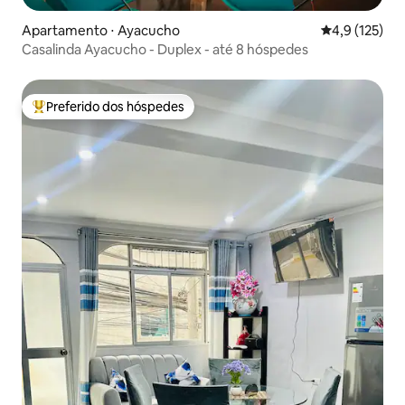
Apartamento ⋅ Ayacucho
4,9 de uma av
4,9 (125)
Casalinda Ayacucho - Duplex - até 8 hóspedes
Preferido dos hóspedes
Entre os melhores preferidos dos hóspedes