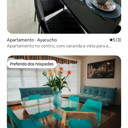
Apartamento ⋅ Ayacucho
5 de uma 
5 (3)
Apartamento no centro, com varanda e vista para a
Alameda
Preferido dos hóspedes
Preferido dos hóspedes