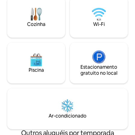
conecta ao longo da rota da Cachoeira
teremos o maior p
Wang Kho - Templo da Caverna
Temos um serviço 
Chetawan (Wat Khu Ba Noi) - Templo Bo
aeroporto, estaçã
Kaew, veja os murais de metal - Ponto de
estação de trem. 
Cozinha
Wi-Fi
nevoeiro na cabeça da cidade de Lee -
pedido.
Vila de pescadores Pak Nai (raft em
frente a Uttaradit) - Doi Dao.
Estacionamento
Piscina
gratuito no local
Ar-condicionado
Outros aluguéis por temporada