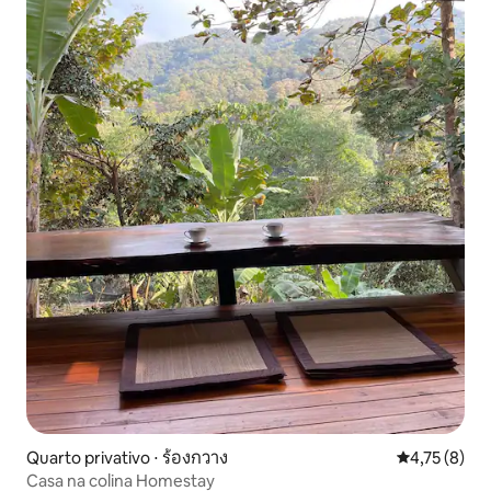
Quarto privativo ⋅ ร้องกวาง
4,75 de uma 
4,75 (8)
Casa na colina Homestay