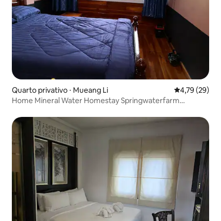
Quarto privativo ⋅ Mueang Li
4,79 de uma a
4,79 (29)
Home Mineral Water Homestay Springwaterfarm
Homestay