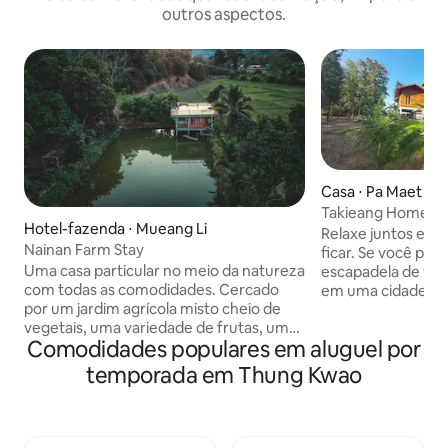
outros aspectos.
Casa ⋅ Pa Maet
Takieang Homest
Hotel-fazenda ⋅ Mueang Li
Relaxe juntos em u
Nainan Farm Stay
ficar. Se você pre
Uma casa particular no meio da natureza
escapadela de v
com todas as comodidades. Cercado
em uma cidade pe
por um jardim agrícola misto cheio de
agradável, tranqui
vegetais, uma variedade de frutas, uma
Você pode relaxar à
Comodidades populares em aluguel por
vista da lagoa de peixes no pátio, a
a poucos passos d
atmosfera do açude, mantendo a água
sentar e pescar o dia. De manhã, 
temporada em Thung Kwao
fluindo no final de Finn e muito mais
você acorda, você
esperando por você para experimentá-
pássaros cantand
la por si mesmo. * Vista dos campos
local que prepara
verdes (ago-nov). O ponto turístico se
visitar a cidade ou 