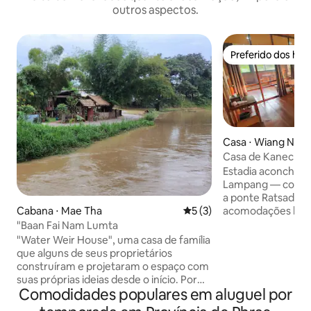
outros aspectos.
Preferido dos hó
Preferido dos hó
Casa ⋅ Wiang Nue
Casa de Kanecha (
Estadia aconcheg
Lampang — com vis
a ponte Ratsada Phisek. 🌟
acomodações loca
Cabana ⋅ Mae Tha
5 de uma avaliação média d
5 (3)
morador local 🚶‍♂️Apenas 3 minutos a pé
"Baan Fai Nam Lumta
até o mercado diário local 
"Water Weir House", uma casa de família
para o animado m
que alguns de seus proprietários
de semana 🥡 10 min para o vibrante
construíram e projetaram o espaço com
mercado de sexta à noite 🍤
suas próprias ideias desde o início. Por
os mercados notu
Comodidades populares em aluguel por
causa de sua paixão pela natureza, a
terça-feira Aluguel de bicicletas🚲
beleza da água, a serenidade das flores e