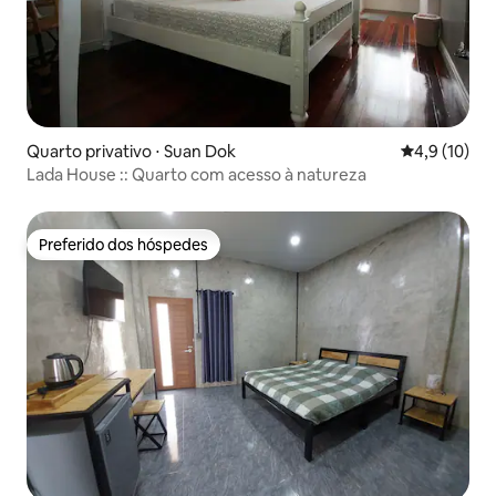
Quarto privativo ⋅ Suan Dok
4,9 de uma a
4,9 (10)
Lada House :: Quarto com acesso à natureza
Preferido dos hóspedes
Preferido dos hóspedes