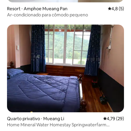
Resort ⋅ Amphoe Mueang Pan
4,8 de uma 
4,8 (5)
Ar-condicionado para cômodo pequeno
Quarto privativo ⋅ Mueang Li
4,79 de uma a
4,79 (29)
Home Mineral Water Homestay Springwaterfarm
Homestay