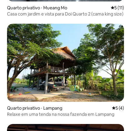
Quarto privativo ⋅ Mueang Mo
5 de uma a
5 (11)
Casa com jardim e vista para Doi Quarto 2 (cama king size)
Quarto privativo ⋅ Lampang
5 de uma 
5 (4)
Relaxe em uma tenda na nossa fazenda em Lampang