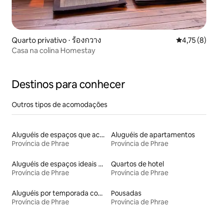
Quarto privativo ⋅ ร้องกวาง
4,75 de uma 
4,75 (8)
Casa na colina Homestay
Destinos para conhecer
Outros tipos de acomodações
Aluguéis de espaços que aceitam animais de estimação
Aluguéis de apartamentos
Província de Phrae
Província de Phrae
Aluguéis de espaços ideais para famílias
Quartos de hotel
Província de Phrae
Província de Phrae
Aluguéis por temporada com café da manhã
Pousadas
Província de Phrae
Província de Phrae