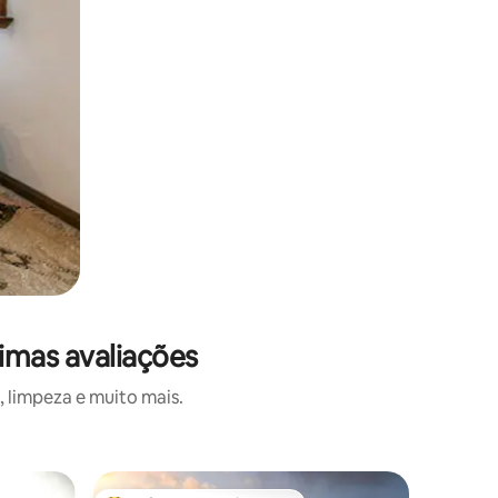
imas avaliações
 limpeza e muito mais.
Vila ⋅ Ma