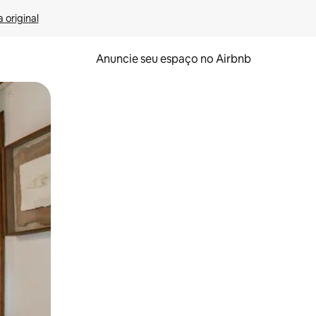
 original
Anuncie seu espaço no Airbnb
 deslizando o dedo na tela.