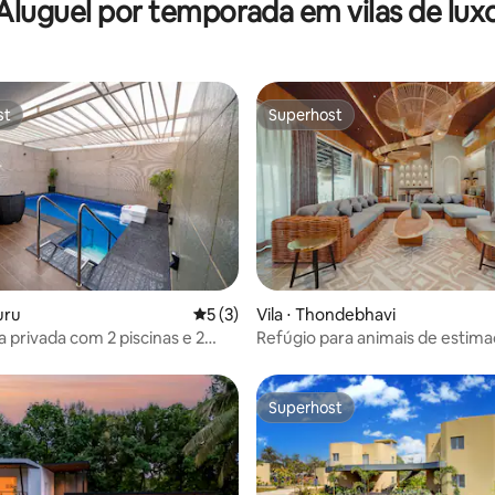
Aluguel por temporada em vilas de lux
st
Superhost
st
Superhost
média de 5, 31 avaliações
uru
5 de uma avaliação média de 5, 3 avalia
5 (3)
Vila ⋅ Thondebhavi
a privada com 2 piscinas e 2
Refúgio para animais de estim
quartos com tenda e piscina
compartilhada
Superhost
Superhost