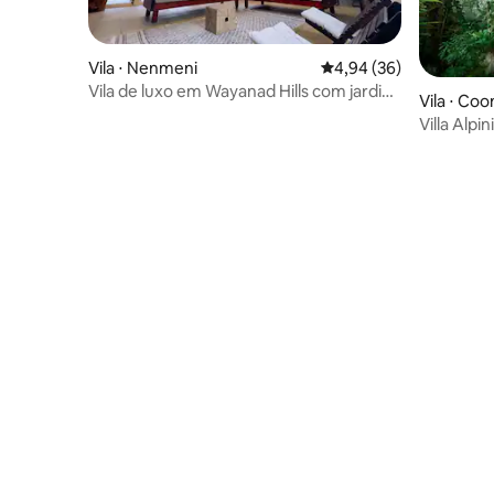
Vila ⋅ Nenmeni
4,94 de uma avaliação 
4,94 (36)
Vila de luxo em Wayanad Hills com jardim
Vila ⋅ Co
privativo
Villa Alp
Condé Na