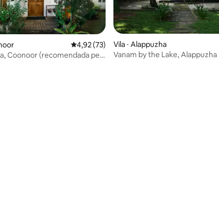
média de 5, 36 avaliações
Vila ⋅ Alappuzha
onoor
4,92 de uma avaliação média de 5, 73 avalia
4,92 (73)
Vanam by the Lake, Alappuzha
inia, Coonoor (recomendada pela
st)