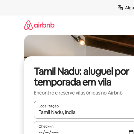
Pular
Algu
para
o
conteúdo
Tamil Nadu: aluguel por
temporada em vila
Encontre e reserve vilas únicas no Airbnb
Localização
Quando os resultados estiverem disponíveis, expl
Check-in