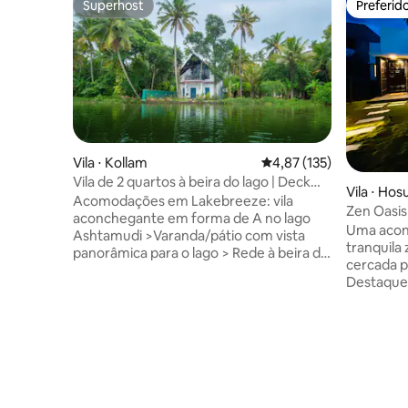
Superhost
Preferid
Superhost
Preferid
Vila ⋅ Kollam
4,87 de uma avaliação m
4,87 (135)
Vila de 2 quartos à beira do lago | Deck
Vila ⋅ Hos
em forma de A | Churrasqueira | Rede
Acomodações em Lakebreeze: vila
Zen Oasis
aconchegante em forma de A no lago
uma faze
Uma aconc
Ashtamudi >Varanda/pátio com vista
tranquila 
panorâmica para o lago > Rede à beira do
cercada po
lago > Espaço de trabalho + Wi-Fi de
Destaques:
100 Mbps > Kits de chá e café > Camas
mergulhos
com ar-condicionado, lençóis premium e
piscina •
produtos de higiene pessoal (apenas no
almoço/ja
banheiro) > Cozinha completa com itens
panorâmic
básicos, churrasqueira (taxa) >Café da
Interiores
manhã de Querala gratuito > Caseiro de
Jogos de 
plantão >Inversor (luzes/ventiladores) >
diversão 