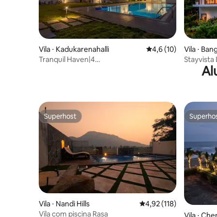
Vila ⋅ Kadukarenahalli
4,6 de uma avaliação 
4,6 (10)
Vila ⋅ Ban
Tranquil Haven|4
Stayvista
Al
quartos|Piscina|Jardim|Nelamangala
piscina e
Superhost
Superho
Superhost
Superho
Vila ⋅ Nandi Hills
4,92 de uma avaliação m
4,92 (118)
Vila com piscina Rasa
Vila ⋅ Che