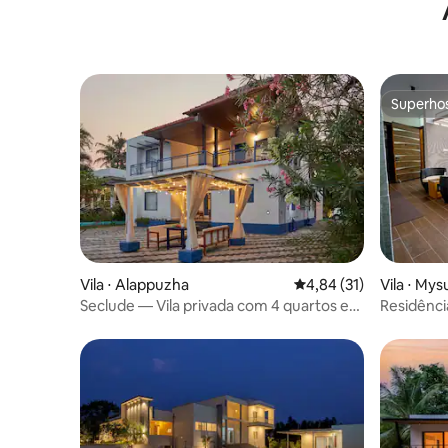
Superho
Superho
Vila ⋅ Alappuzha
4,84 de uma avaliação 
4,84 (31)
Vila ⋅ Mys
Seclude — Vila privada com 4 quartos e
Residênci
vista para o lago, Alleppey
jacuzzis