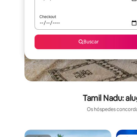
Checkout
Buscar
Tamil Nadu: al
Os hóspedes concordam