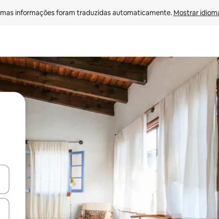
mas informações foram traduzidas automaticamente. 
Mostrar idioma
ore-os usando as seta para cima e para baixo do teclado ou tocando e