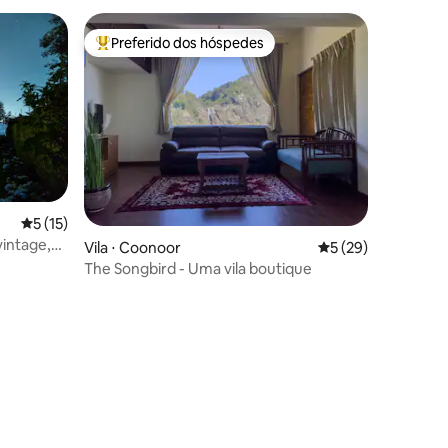
Preferido dos hóspedes
Entre os melhores preferidos dos hóspedes
5 de uma avaliação média de 5, 15 avaliações
5 (15)
vintage,
Vila ⋅ Coonoor
5 de uma avaliação
5 (29)
The Songbird - Uma vila boutique
ções