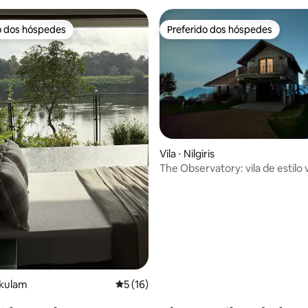
o dos hóspedes
Preferido dos hóspedes
o dos hóspedes
Preferido dos hóspedes
édia de 5, 101 avaliações
Vila ⋅ Nilgiris
The Observatory: vila de estilo 
Kotagiri
akulam
5 de uma avaliação média de 5, 16 avalia
5 (16)