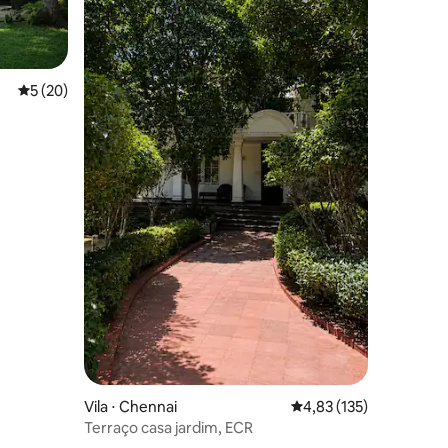
5 de uma avaliação média de 5, 20 avaliações
5 (20)
ções
Vila ⋅ Chennai
4,83 de uma avaliação 
4,83 (135)
Terraço casa jardim, ECR