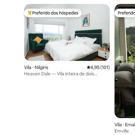
Preferido dos hóspedes
Preferid
Entre os melhores preferidos dos hóspedes
Preferid
Vila ⋅ Nilgiris
4,95 de uma avaliação m
4,95 (101)
Heaven Dale — Vila inteira de dois
quartos
Vila ⋅ Ern
Emville