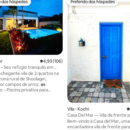
o dos hóspedes
Preferido dos hóspedes
o dos hóspedes
Preferido dos hóspedes
édia de 5, 135 avaliações
ur
4,93 de uma avaliação média de 5, 106 avalia
4,93 (106)
 – Seu refúgio tranquilo em
nda
hegante vila de 2 quartos na
zona rural de Shoolagiri,
r campos de arroz. 🏡
 • Piscina privativa para
 refrescantes e jogos na
 Deck de natação para
ntar sob as estrelas • Terraço
Vila ⋅ Kochi
4
o com vista para o campo •
Casa Del Mar — Vila de frente 
 minimalistas com luz natural •
Bem-vindo à Casa del Mar, uma
tabuleiro e dardos para
encantadora vila de frente para
em ambientes internos • Wi-Fi