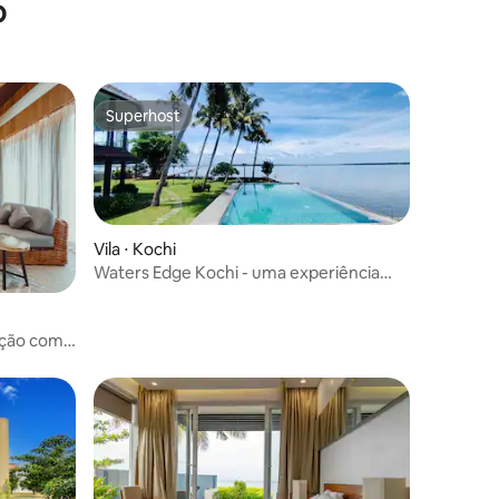
o
Superhost
Superhost
Vila ⋅ Kochi
Waters Edge Kochi - uma experiência
VKation
ções
ação com 2