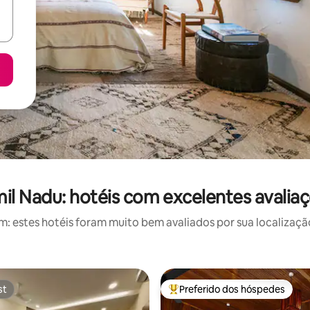
il Nadu: hotéis com excelentes avalia
 estes hotéis foram muito bem avaliados por sua localização
st
Preferido dos hóspedes
st
Entre os melhores preferidos d