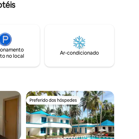
téis
mente da
espírito de férias..! 🥳
orto e
ira
zes
mosfera
stá aqui
 ou um
ar perto da
ionamento
o e
Ar-condicionado
to no local
ta
Preferido dos hóspedes
Preferido dos hóspedes