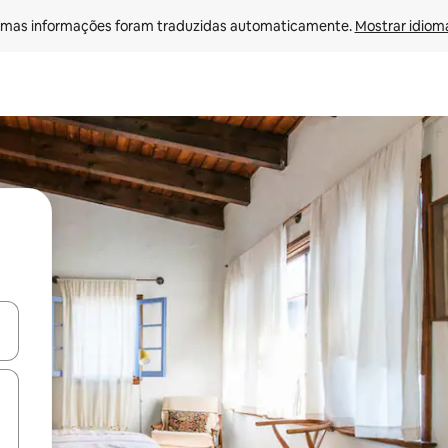
mas informações foram traduzidas automaticamente. 
Mostrar idioma
ore-os usando as seta para cima e para baixo do teclado ou tocando e