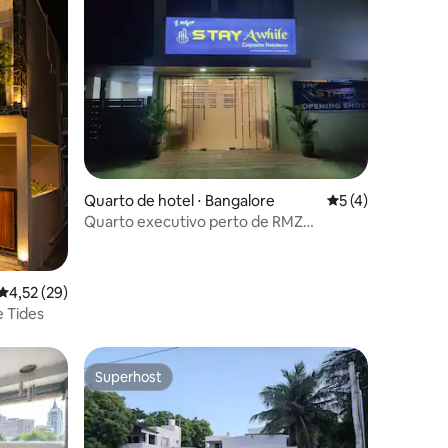
ções
Quarto de hotel ⋅ Bangalore
5 de uma avaliaçã
5 (4)
Quarto executivo perto de RMZ
EcoWorld
4,52 de uma avaliação média de 5, 29 avaliações
4,52 (29)
e Tides
Superhost
Superhost