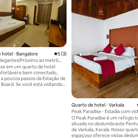
média de 5, 43 avaliações
 hotel ⋅ Bangalore
5 de uma avaliação média de 5, 3 avalia
5 (3)
elegantes|Próximo ao metrô
|Wi-Fi+Varanda
se em um quarto de hotel
nfortável e bem conectado,
o a poucos passos da Estação de
 Board. Se você está visitando
 a negócios, para consultas
trabalho remoto ou uma
ha de fim de semana, nossa
Quarto de hotel ⋅ Varkala
ão oferece acesso rápido aos
Peak Paradise - Estadia com vis
 centros de TI e atrações da
mar
O Peak Paradise é um refúgio t
situado no deslumbrante Penha
cê pode chegar facilmente aos
de Varkala, Kerala. Nosso quart
 centros de TI, como Electronic
espaçoso oferece vistas deslu
 Layout, Koramangala, BTM