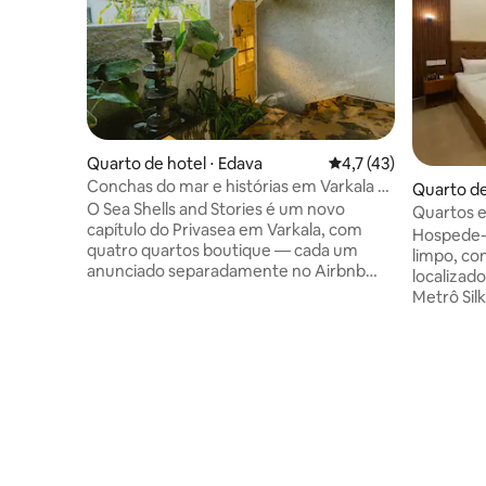
Quarto de hotel ⋅ Edava
4,7 de uma avaliação 
4,7 (43)
Conchas do mar e histórias em Varkala —
Quarto de
História D
O Sea Shells and Stories é um novo
Quartos 
capítulo do Privasea em Varkala, com
Silkboard
Hospede-
quatro quartos boutique — cada um
limpo, co
anunciado separadamente no Airbnb
localizad
como Story A, Story B, Story C e Story D.
Metrô Silk
Cada quarto tem uma entrada privativa e
Bengaluru
seu próprio jardim para total privacidade.
médicas, 
A apenas um minuto a pé da praia, a vila
escapadin
combina o charme da costa com a
localizaç
tranquilidade. Os hóspedes podem
principais
reservar vários quartos através dos
cidade. Com excelente conexão de
anúncios individuais ou enviar uma
metrô, vo
mensagem para nós no Airbnb. Um
principais
lounge no último piso e um espaço ao ar
City, HSR