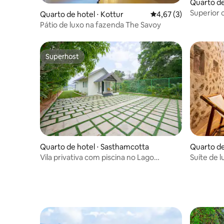
Quarto de
Superior 
Quarto de hotel ⋅ Kottur
4,67 de uma avaliação
4,67 (3)
luxo refi
Pátio de luxo na fazenda The Savoy
Superhost
Superhost
Quarto de hotel ⋅ Sasthamcotta
Quarto de
ayam
Vila privativa com piscina no Lago
Suíte de l
Sasthamkotta
de Auro 