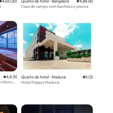
ções
4,65 de uma avaliação média de 5, 20 avaliações
4,65 (20)
Quarto de hotel ⋅ Bangalore
4,88 de uma avaliaçã
4,88 (8)
i
Casa de campo com banheira e piscina
ções
4,6 de uma avaliação média de 5, 5 avaliações
4,6 (5)
Quarto de hotel ⋅ Madurai
5 de uma avaliaçã
5 (3)
em Munnar
Hotel Poppys Madurai