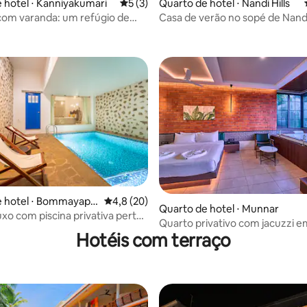
 hotel ⋅ Kanniyakumari
5 de uma avaliação média de 5, 3 avalia
5 (3)
Quarto de hotel ⋅ Nandi Hills
com varanda: um refúgio de
Casa de verão no sopé de Nand
 média de 5, 3 avaliações
nado
 hotel ⋅ Bommayapal
4,8 de uma avaliação média de 5, 20 avalia
4,8 (20)
Quarto de hotel ⋅ Munnar
uxo com piscina privativa perto
Quarto privativo com jacuzzi 
Beach
Hotéis com terraço
e vista para a plantação