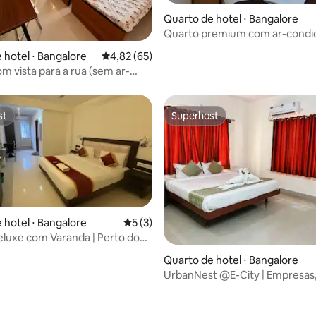
média de 5, 27 avaliações
Quarto de hotel ⋅ Bangalore
Quarto premium com ar-condic
Banheiro privativo anexo
 hotel ⋅ Bangalore
4,82 de uma avaliação média de 5, 65 avalia
4,82 (65)
om vista para a rua (sem ar-
ado)
st
Superhost
st
Superhost
 média de 5, 3 avaliações
 hotel ⋅ Bangalore
5 de uma avaliação média de 5, 3 avalia
5 (3)
luxe com Varanda | Perto do
o de Bangalore
Quarto de hotel ⋅ Bangalore
UrbanNest @E-City | Empresas,
famílias