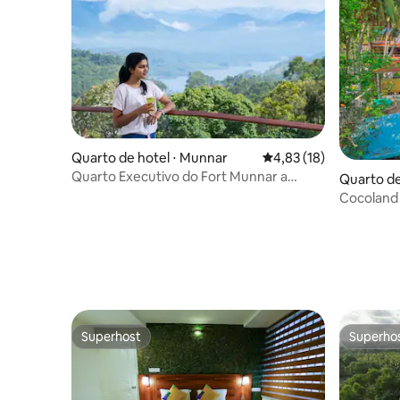
Quarto de hotel ⋅ Munnar
4,83 de uma avaliação 
4,83 (18)
Quarto Executivo do Fort Munnar a
Quarto de
Boutique Hotel
Cocoland 
Deluxe A
Superhost
Superho
Superhost
Superho