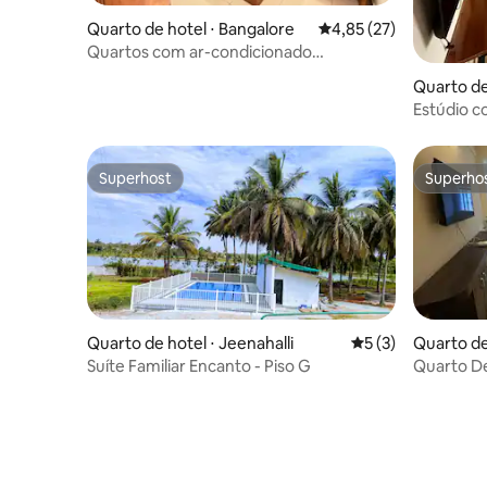
Quarto de hotel ⋅ Bangalore
4,85 de uma avaliação 
4,85 (27)
Quartos com ar-condicionado
econômicos em Marathahalli | Diário e
Quarto de
mensal
Estúdio c
condicion
Superhost
Superho
Superhost
Superho
Quarto de hotel ⋅ Jeenahalli
5 de uma avaliação
5 (3)
Quarto de
Suíte Familiar Encanto - Piso G
Quarto De
Aeroport