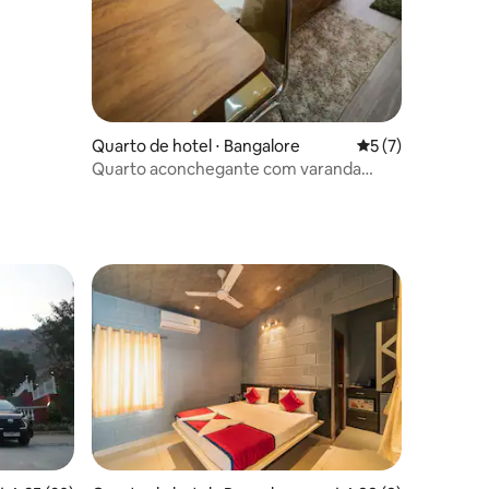
Quarto de hotel ⋅ Bangalore
5 de uma avaliaçã
5 (7)
Quarto aconchegante com varanda
(203) perto da estação de metrô