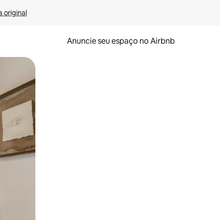
 original
Anuncie seu espaço no Airbnb
 deslizando o dedo na tela.