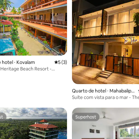
média de 5, 18 avaliações
 hotel ⋅ Kovalam
5 de uma avaliação média de 5, 3 avalia
5 (3)
Heritage Beach Resort -
C 108
Quarto de hotel ⋅ Mahabalipu
ram
Suíte com vista para o mar - Th
st
Superhost
st
Superhost