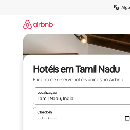
Pular
Algu
para
o
conteúdo
Hotéis em Tamil Nadu
Encontre e reserve hotéis únicos no Airbnb
Localização
Quando os resultados estiverem disponíveis, expl
Check-in