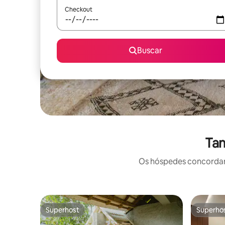
Checkout
Buscar
Tam
Os hóspedes concordam:
Superhost
Superho
Superhost
Superho