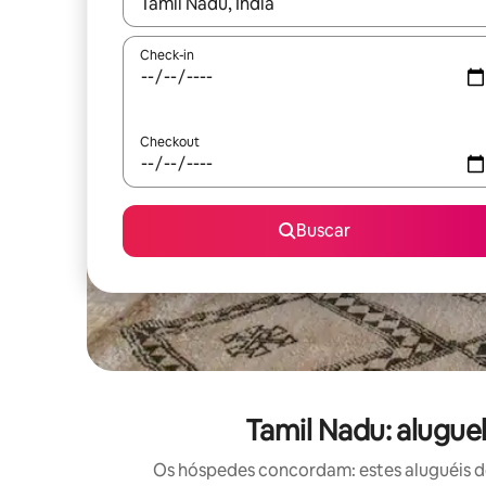
Quando os resultados estiverem disponíveis, expl
Check-in
Checkout
Buscar
Tamil Nadu: alugu
Os hóspedes concordam: estes aluguéis d