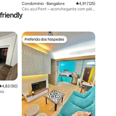
Condomínio ⋅ Bangalore
4,91 de uma avaliação 
4,91 (125)
Céu azul Pent ~ aconchegante com pátio
riendly
privativo.
Preferido dos hóspedes
Preferido dos hóspedes
4,83 de uma avaliação média de 5, 90 avaliações
4,83 (90)
la
ções