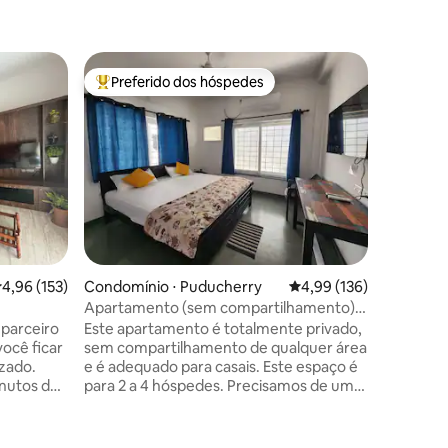
Condomín
Preferido dos hóspedes
Preferi
os hóspedes
Entre os melhores preferidos dos hóspedes
Preferi
Kitnet a
Ideal par
semana pa
todo bra
aconcheg
conquist
uma esta
Pondicherr
localiza
rua na pi
,96 de uma avaliação média de 5, 153 avaliações
4,96 (153)
Condomínio ⋅ Puducherry
4,99 de uma avaliação 
4,99 (136)
Kuruchik
Promenad
Apartamento (sem compartilhamento)
da Cidade
perto de White Town, Rock Beach
 parceiro
Este apartamento é totalmente privado,
mercados. ESTACIONAM
ocê ficar
sem compartilhamento de qualquer área
Estacion
izado.
e é adequado para casais. Este espaço é
protegido
para 2 a 4 hóspedes. Precisamos de um
próxima
T Tvm 9
comprovante de identificação de todos
estacion
 de
os hóspedes. O lugar tem 1 quarto, um
spital
salão, cozinha e um banheiro com algum