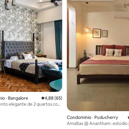
 média de 5, 6 avaliações
o ⋅ Bangalore
4,88 de uma avaliação média de 5, 65 avalia
4,88 (65)
nto elegante de 2 quartos com
 ar livre
Condomínio ⋅ Puducherry
Amaltas @ Anantham: estúdio p
tranquilo e acolhedor