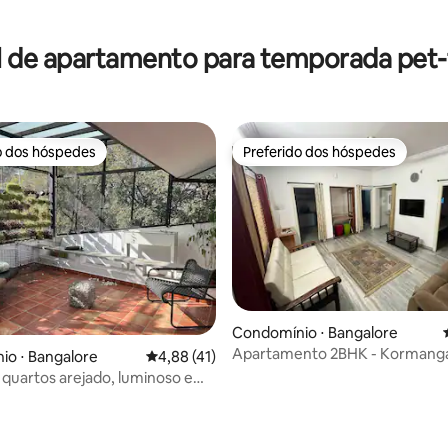
l de apartamento para temporada pet-f
o dos hóspedes
Preferido dos hóspedes
o dos hóspedes
Preferido dos hóspedes
média de 5, 48 avaliações
Condomínio ⋅ Bangalore
Apartamento 2BHK - Kormanga
o ⋅ Bangalore
4,88 de uma avaliação média de 5, 41 avalia
4,88 (41)
 quartos arejado, luminoso e
ante