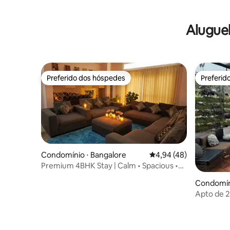
Alugue
Preferido dos hóspedes
Preferid
Preferido dos hóspedes
Preferid
Condomínio ⋅ Bangalore
4,94 de uma avaliação 
4,94 (48)
Premium 4BHK Stay | Calm • Spacious •
Elegant
Condomíni
Apto de 2
aconcheg