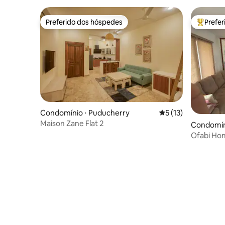
Preferido dos hóspedes
Prefe
Preferido dos hóspedes
Entre os
Condomínio ⋅ Puducherry
5 de uma avaliação 
5 (13)
Maison Zane Flat 2
Condomín
Ofabi Ho
panorâmic