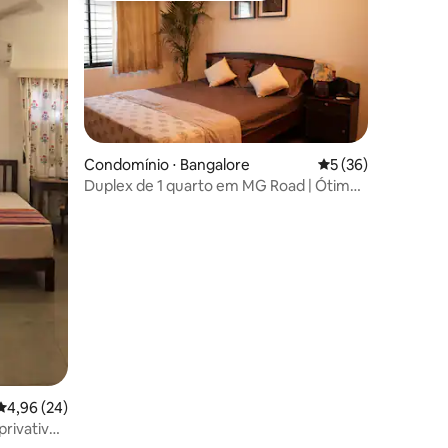
Condomínio ⋅ Bangalore
5 de uma avaliação
5 (36)
Duplex de 1 quarto em MG Road | Ótima
varanda privativa
ções
4,96 de uma avaliação média de 5, 24 avaliações
4,96 (24)
rivativo,