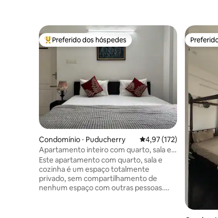
Preferido dos hóspedes
Preferid
Entre os melhores preferidos dos hóspedes
Preferid
Condomínio ⋅ Puducherry
4,97 de uma avaliação m
4,97 (172)
Apartamento inteiro com quarto, sala e
cozinha perto de Rock Beach e White
Este apartamento com quarto, sala e
Town
cozinha é um espaço totalmente
privado, sem compartilhamento de
nenhum espaço com outras pessoas.
Fica a uma curta distância a pé da praia
de Promenade, da Rock Beach, do Sri
Aurobindo Ashram, da Eye Clinic, da