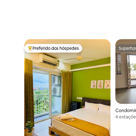
Preferido dos hóspedes
Superho
Entre os melhores preferidos dos hóspedes
Superho
Condomíni
4 estaçõe