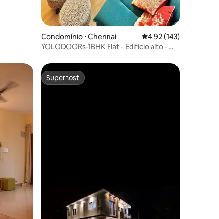
Condomínio ⋅ Chennai
4,92 de uma avaliação 
4,92 (143)
YOLODOORs-1BHK Flat - Edifício alto -
Interiores de luxo
Superhost
Superhost
ções