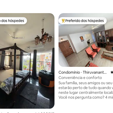
o dos hóspedes
Preferido dos hóspedes
o dos hóspedes
Entre os melhores preferidos d
édia de 5, 172 avaliações
Condomínio ⋅ Thiruvanantha
4
puram
Conveniência e conforto
Sua família, seus amigos ou seu
estarão perto de tudo quando v
neste lugar centralmente local
Você nos pergunta como? 4 minutos do
Shopping LULU 8 minutos do CE
minutos da estação ferroviária
Kochuvelli 10 minutos para o Ho