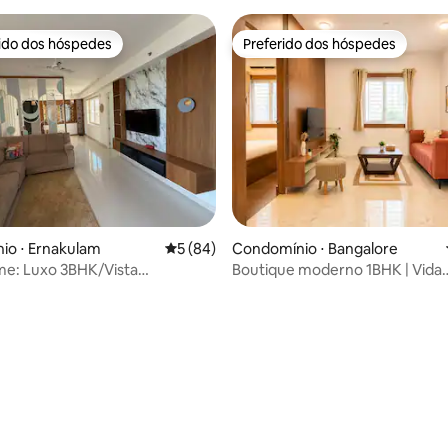
rido dos hóspedes
Preferido dos hóspedes
 melhores preferidos dos hóspedes
Preferido dos hóspedes
média de 5, 13 avaliações
io ⋅ Ernakulam
5 de uma avaliação média de 5, 84 avalia
5 (84)
Condomínio ⋅ Bangalore
me: Luxo 3BHK/Vista
Boutique moderno 1BHK | Vida
a perto do Infopark
aconchegante | Sensação de la