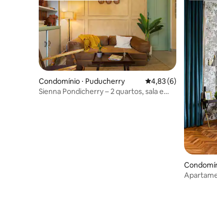
Condomínio ⋅ Puducherry
4,83 de uma avaliação
4,83 (6)
Sienna Pondicherry – 2 quartos, sala e
cozinha na Heritage Town
Condomíni
Apartame
espaços ao