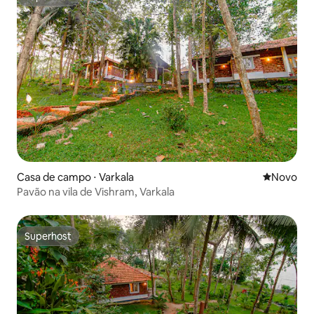
Superhost
Casa de campo ⋅ Varkala
Novo lugar
Novo
Pavão na vila de Vishram, Varkala
Superhost
Superhost