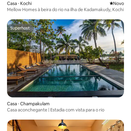
Casa ⋅ Kochi
Novo lugar
Novo
Mellow Homes à beira do rio na ilha de Kadamakudy, Kochi
Superhost
Superhost
Casa ⋅ Champakulam
Casa aconchegante | Estadia com vista para o rio