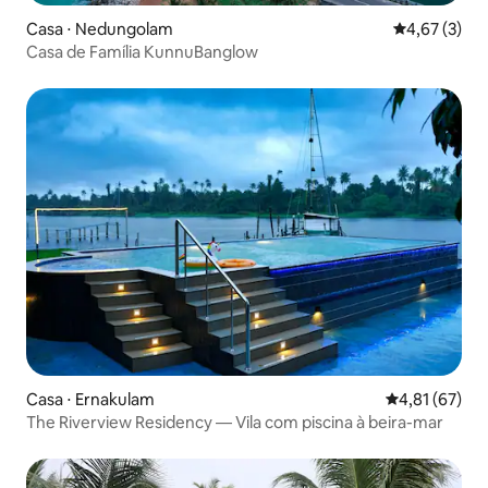
Casa ⋅ Nedungolam
4,67 de uma 
4,67 (3)
Casa de Família KunnuBanglow
Casa ⋅ Ernakulam
4,81 de uma a
4,81 (67)
The Riverview Residency — Vila com piscina à beira-mar