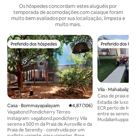
Os hóspedes concordam: estes aluguéis por
temporada de acomodações com caiaque foram
muito bem avaliados por sua localização, limpeza e
muito mais.
Preferido dos hóspedes
Preferido dos hó
Preferido dos hóspedes
Preferido dos hó
Vila ⋅ Mahabalipu
Casa de praia em
PearlBeach Anne
Estadia de luxo em
Casa ⋅ Bommayapalayam
4,87 de uma avaliação média de 
4,87 (106)
ECR perto de Mah
Vagabond Pondicherry Térreo
entre as serenas 
Instagram: vagabond.pondicherry Vila
Mudaliarkuppam a 
serena a 500 m da Praia de Auroville e da
Bengala a leste, e
Praia de Serenity - construída por um
um destino ideal 
surfista-viajante, para viajantes. Base