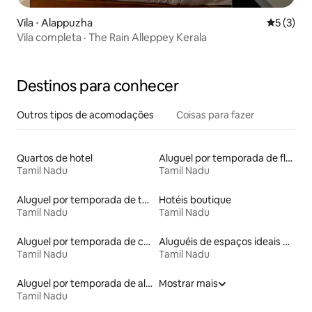
Vila ⋅ Alappuzha
5 de uma 
5 (3)
Vila completa · The Rain Alleppey Kerala
Destinos para conhecer
Outros tipos de acomodações
Coisas para fazer
Quartos de hotel
Aluguel por temporada de flats
Tamil Nadu
Tamil Nadu
Aluguel por temporada de townhouses
Hotéis boutique
Tamil Nadu
Tamil Nadu
Aluguel por temporada de contêineres
Aluguéis de espaços ideais para famílias
Tamil Nadu
Tamil Nadu
Aluguel por temporada de alojamentos ecológicos
Mostrar mais
Tamil Nadu