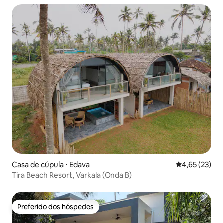
Casa de cúpula ⋅ Edava
4,65 de uma a
4,65 (23)
Tira Beach Resort, Varkala (Onda B)
Preferido dos hóspedes
Preferido dos hóspedes