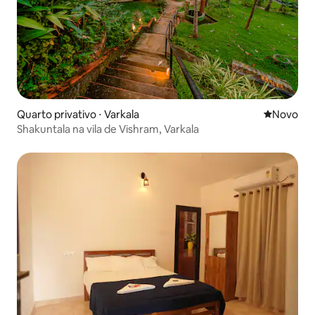
Quarto privativo ⋅ Varkala
Novo lugar
Novo
Shakuntala na vila de Vishram, Varkala