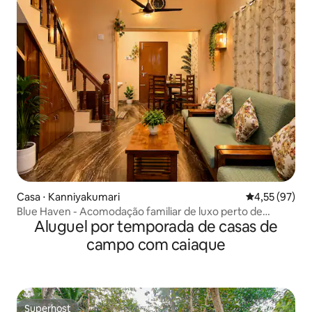
Casa ⋅ Kanniyakumari
4,55 de uma a
4,55 (97)
Blue Haven - Acomodação familiar de luxo perto de
Aluguel por temporada de casas de
Sunrise Point
campo com caiaque
Superhost