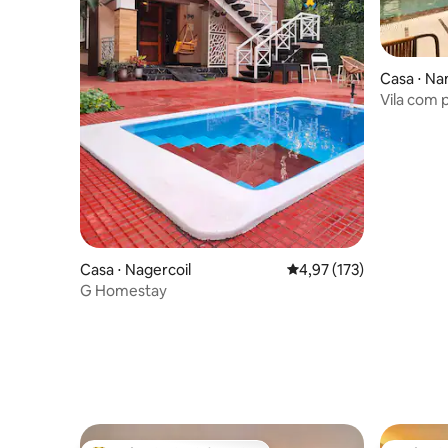
Casa ⋅ Nan
Vila com p
Nandi Hill
Casa ⋅ Nagercoil
4,97 de uma avaliação m
4,97 (173)
G Homestay