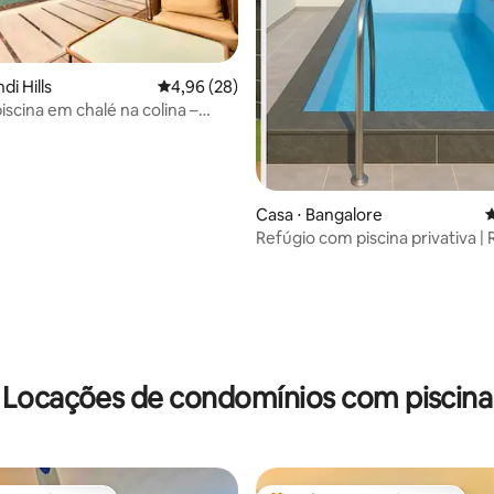
di Hills
4,96 de uma avaliação média de 5, 28 avalia
4,96 (28)
iscina em chalé na colina –
s
Casa ⋅ Bangalore
4
Refúgio com piscina privativa |
de 1 quarto em Bangalore
édia de 5, 173 avaliações
Locações de condomínios com piscina