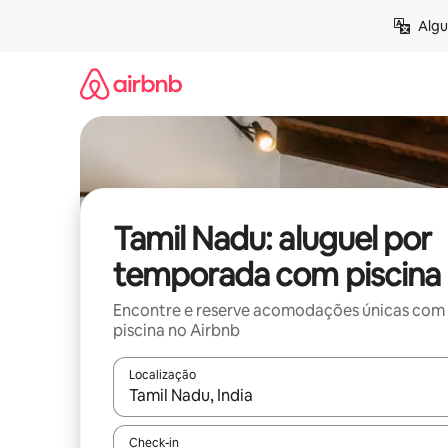
Pular
Algu
para
o
conteúdo
Tamil Nadu: aluguel por
temporada com piscina
Encontre e reserve acomodações únicas com
piscina no Airbnb
Localização
Quando os resultados estiverem disponíveis, expl
Check-in