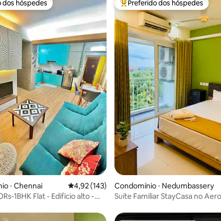
o dos hóspedes
Preferido dos hóspedes
o dos hóspedes
Entre os melhores preferidos d
média de 5, 62 avaliações
io ⋅ Chennai
4,92 de uma avaliação média de 5, 143 avalia
4,92 (143)
Condomínio ⋅ Nedumbassery
-1BHK Flat - Edifício alto -
Suíte Familiar StayCasa no Aer
 de luxo
Cochin