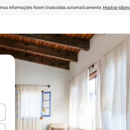
mas informações foram traduzidas automaticamente. 
Mostrar idioma
ore-os usando as seta para cima e para baixo do teclado ou tocando e