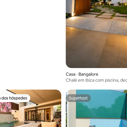
Casa ⋅ Bangalore
Chalé em Ibiza com piscina, dec
churrasqueira
o dos hóspedes
Superhost
o dos hóspedes
Superhost