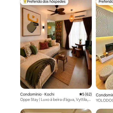
Preferido dos hóspedes
Preferid
Entre os melhores preferidos dos hóspedes
Preferid
Condomínio ⋅ Kochi
5 de uma avaliação 
5 (62)
Condomín
Oppe Stay | Luxo à beira d'água, Vyttila,
YOLODOORs
Kochi
Interiores