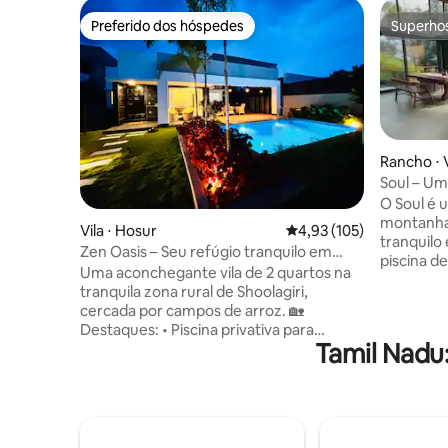
Preferido dos hóspedes
Superho
Preferido dos hóspedes
Superho
Rancho ⋅
Soul – Um
piscina e
O Soul é 
montanha
Vila ⋅ Hosur
4,93 de uma avaliação m
4,93 (105)
tranquilo
Zen Oasis – Seu refúgio tranquilo em
piscina de
uma fazenda
Uma aconchegante vila de 2 quartos na
colinas, 
tranquila zona rural de Shoolagiri,
para a mo
cercada por campos de arroz. 🏡
de entret
Destaques: • Piscina privativa para
cinema ao 
Tamil Nadu
mergulhos refrescantes e jogos na
proprieda
piscina • Deck de natação para
Executive
almoço/jantar sob as estrelas • Terraço
de estar e
panorâmico com vista para o campo •
um quarto
Interiores minimalistas com luz natural •
Suites co
Jogos de tabuleiro e dardos para