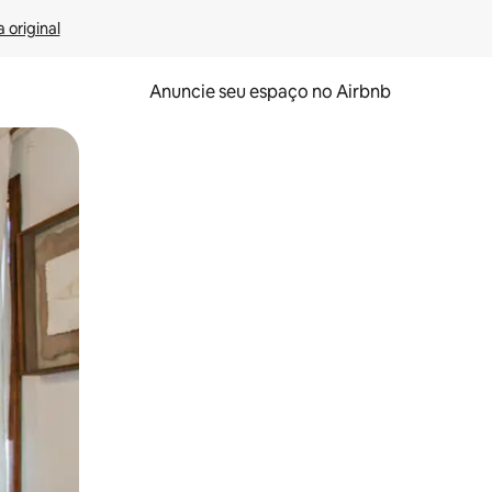
 original
Anuncie seu espaço no Airbnb
 deslizando o dedo na tela.