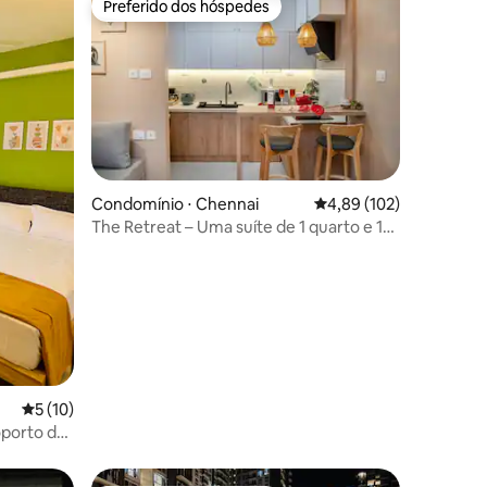
Preferido dos hóspedes
os hóspedes
Preferido dos hóspedes
Condomínio ⋅ Chennai
4,89 de uma avaliação 
4,89 (102)
The Retreat – Uma suíte de 1 quarto e 1
banheiro em Perungudi/OMR/WTC
ções
5 de uma avaliação média de 5, 10 avaliações
5 (10)
oporto de