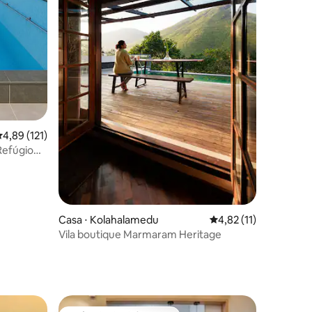
ções
,89 de uma avaliação média de 5, 121 avaliações
4,89 (121)
 Refúgio
Casa ⋅ Kolahalamedu
4,82 de uma avaliação
4,82 (11)
Vila boutique Marmaram Heritage