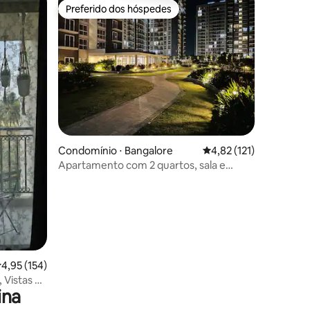
Preferido dos hóspedes
Preferido dos hóspedes
Condomínio ⋅ Bangalore
4,82 de uma avaliação 
4,82 (121)
Apartamento com 2 quartos, sala e
cozinha | Vista para o lago | A 10 minutos
do aeroporto
ções
,95 de uma avaliação média de 5, 154 avaliações
4,95 (154)
 Vistas da
ina