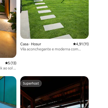
Casa ⋅ Hosur
4,91 de uma avaliação
4,91 (11)
Vila aconchegante e moderna com
piscina privativa perto de Bangalore
5 de uma avaliação média de 5, 13 avaliações
5 (13)
k ao sol e
Superhost
Superhost