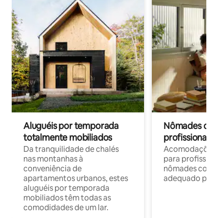
Aluguéis por temporada
Nômades digit
totalmente mobiliados
profissionais 
Da tranquilidade de chalés
Acomodações c
nas montanhas à
para profission
conveniência de
nômades com W
apartamentos urbanos, estes
adequado para 
aluguéis por temporada
mobiliados têm todas as
comodidades de um lar.