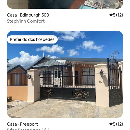
Casa ⋅ Edinburgh 500
5 de uma a
5 (12)
Steph'Inn Comfort
Preferido dos hóspedes
Preferido dos hóspedes
Casa ⋅ Freeport
5 de uma a
5 (12)