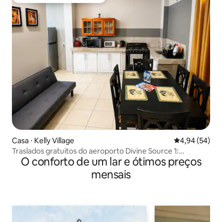
Entre os melhores preferidos dos hóspedes
Casa ⋅ Kelly Village
4,94 de uma a
4,94 (54)
Traslados gratuitos do aeroporto Divine Source 1:
O conforto de um lar e ótimos preços
apartamento inteiro
mensais