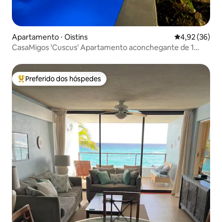
Apartamento ⋅ Oistins
4,92 de uma a
4,92 (36)
CasaMigos 'Cuscus' Apartamento aconchegante de 1
quarto com piscina
Preferido dos hóspedes
Entre os melhores preferidos dos hóspedes