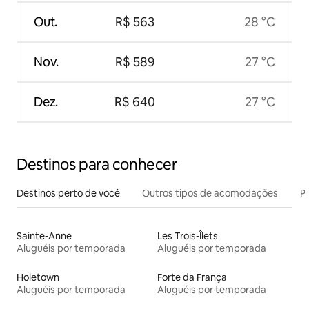
Out.
R$ 563
28 °C
Nov.
R$ 589
27 °C
Dez.
R$ 640
27 °C
Destinos para conhecer
Destinos perto de você
Outros tipos de acomodações
Pr
Sainte-Anne
Les Trois-Îlets
Aluguéis por temporada
Aluguéis por temporada
Holetown
Forte da França
Aluguéis por temporada
Aluguéis por temporada