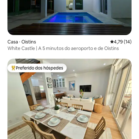
Casa ⋅ Oistins
4,79 de uma a
4,79 (14)
White Castle | A 5 minutos do aeroporto e de Oistins
Preferido dos hóspedes
Entre os melhores preferidos dos hóspedes