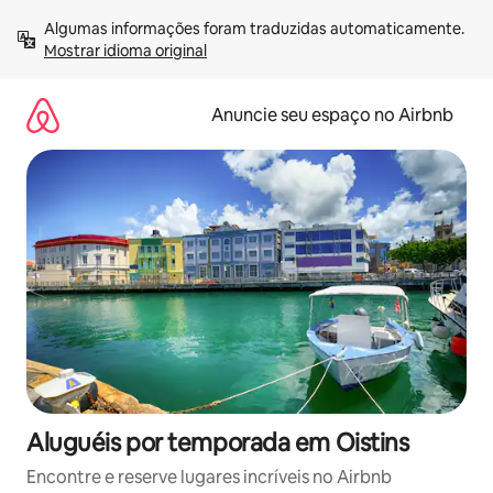
Pular
Algumas informações foram traduzidas automaticamente. 
para
Mostrar idioma original
o
conteúdo
Anuncie seu espaço no Airbnb
Aluguéis por temporada em Oistins
Encontre e reserve lugares incríveis no Airbnb