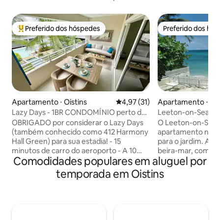
Preferido dos hóspedes
Preferido dos hó
Entre os melhores preferidos dos hóspedes
Preferido dos hó
Apartamento ⋅ Oistins
4,97 de uma avaliação média de
4,97 (31)
Apartamento ⋅ Ois
Lazy Days - 1BR CONDOMÍNIO perto da
Leeton-on-Sea (Es
PRAIA com PISCINA
OBRIGADO por considerar o Lazy Days
O Leeton-on-Sea '
(também conhecido como 412 Harmony
apartamento no pi
Hall Green) para sua estadia! - 15
para o jardim. A p
minutos de carro do aeroporto - A 10
beira-mar, com ace
Comodidades populares em aluguel por
minutos de carro da Embaixada dos EUA
através de um por
- A 10 minutos de carro da Clínica de
localizados na cost
temporada em Oistins
Fertilidade - Localizado no condomínio
lado do Estúdio 2 e
fechado Harmony Hall Green (Costa Sul,
pode ser reservad
Christ Church) - 5-10min a pé de Dover
Os quartos têm p
Beach, St Lawrence Gap, restaurantes,
podem ser abertas
bares, lojas, minimercado, farmácia e
mesmo tempo. Cas