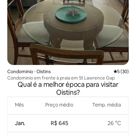
Condomínio ⋅ Oistins
5 de uma a
5 (30)
Condomínio em frente à praia em St Lawrence Gap
Qual é a melhor época para visitar
Oistins?
Mês
Preço médio
Temp. média
Jan.
R$ 645
26 °C