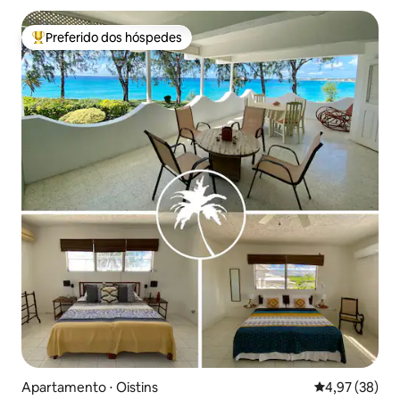
Preferido dos hóspedes
Entre os melhores preferidos dos hóspedes
Apartamento ⋅ Oistins
4,97 de uma a
4,97 (38)