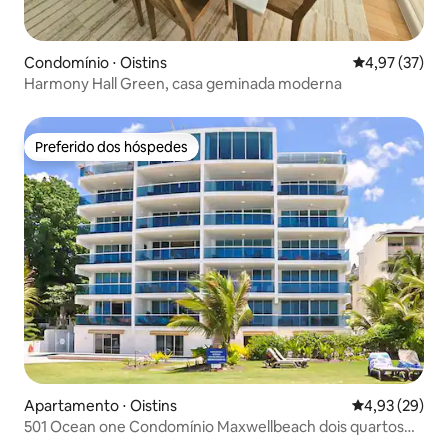
Condomínio ⋅ Oistins
4,97 de uma a
4,97 (37)
Harmony Hall Green, casa geminada moderna
Preferido dos hóspedes
Preferido dos hóspedes
Apartamento ⋅ Oistins
4,93 de uma a
4,93 (29)
501 Ocean one Condomínio Maxwellbeach dois quartos
cond