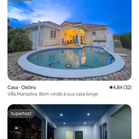
Casa ⋅ Oistins
4,84 de uma a
4,84 (32)
Villa Mariselva. Bem-vindo à sua casa longe
Superhost
Superhost