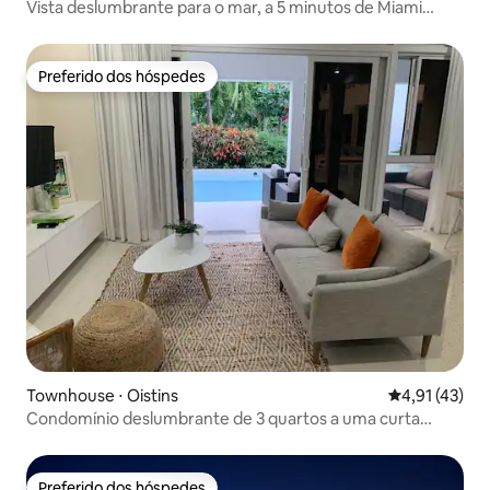
Vista deslumbrante para o mar, a 5 minutos de Miami
Beach
Preferido dos hóspedes
Preferido dos hóspedes
Townhouse ⋅ Oistins
4,91 de uma a
4,91 (43)
Condomínio deslumbrante de 3 quartos a uma curta
caminhada de Dover Beach e The Gap
Preferido dos hóspedes