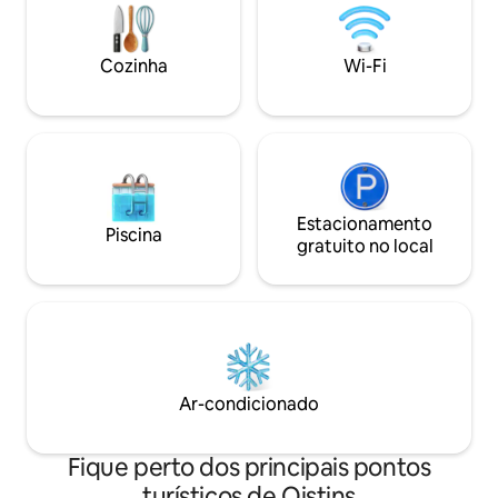
clínica médica - 5 minutos a pé até o
estão trancados 
transporte público - Acesso à piscina - Ar
Estúdio 4 fica no 
condicionado na sala de estar e no
propriedade fica a
Cozinha
Wi-Fi
quarto - Internet de alta velocidade -
do aeroporto. Pes
Lavadora e secadora - Estacionamento
origens são muito
gratuito
Estacionamento
Piscina
gratuito no local
Ar-condicionado
Fique perto dos principais pontos
turísticos de Oistins