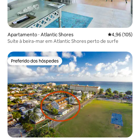
Apartamento ⋅ Atlantic Shores
4,96 de uma av
4,96 (105)
Suíte à beira-mar em Atlantic Shores perto de surfe
Preferido dos hóspedes
Preferido dos hóspedes