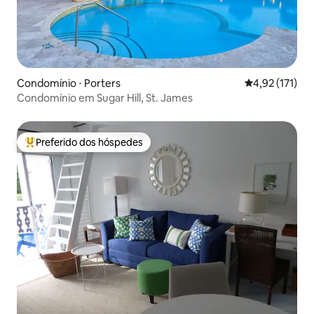
Condomínio ⋅ Porters
4,92 de uma av
4,92 (171)
Condomínio em Sugar Hill, St. James
Preferido dos hóspedes
Entre os melhores preferidos dos hóspedes