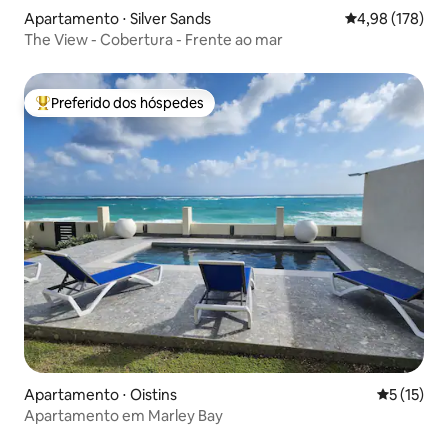
Apartamento ⋅ Silver Sands
4,98 de uma av
4,98 (178)
The View - Cobertura - Frente ao mar
Preferido dos hóspedes
Entre os melhores preferidos dos hóspedes
Apartamento ⋅ Oistins
5 de uma a
5 (15)
Apartamento em Marley Bay