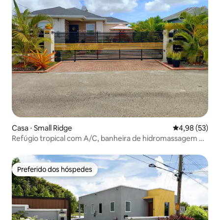
Casa ⋅ Small Ridge
4,98 de uma a
4,98 (53)
Refúgio tropical com A/C, banheira de hidromassagem e
estadia relaxante
Preferido dos hóspedes
Preferido dos hóspedes