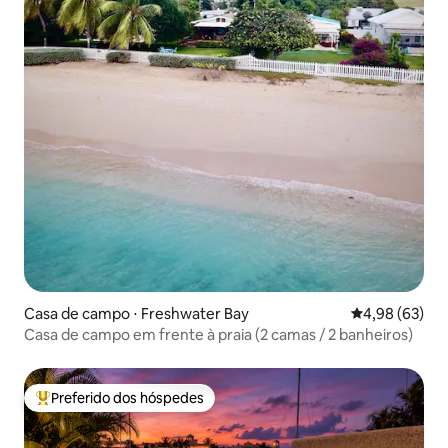
Casa de campo ⋅ Freshwater Bay
4,98 de uma a
4,98 (63)
Casa de campo em frente à praia (2 camas / 2 banheiros)
Preferido dos hóspedes
Entre os melhores preferidos dos hóspedes