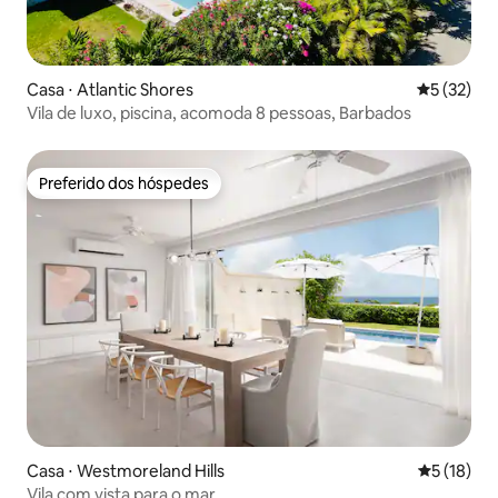
Casa ⋅ Atlantic Shores
5 de uma a
5 (32)
Vila de luxo, piscina, acomoda 8 pessoas, Barbados
Preferido dos hóspedes
Preferido dos hóspedes
Casa ⋅ Westmoreland Hills
5 de uma a
5 (18)
Vila com vista para o mar