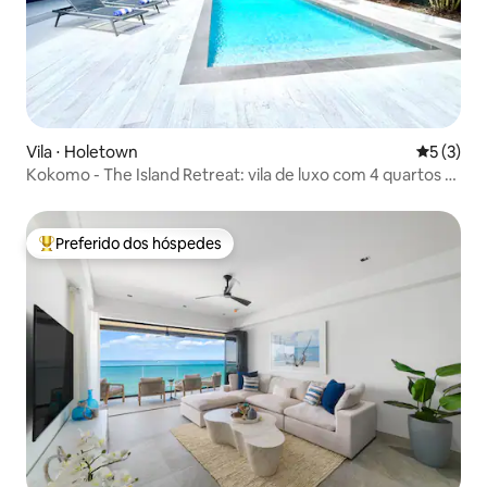
Vila ⋅ Holetown
5 de uma 
5 (3)
Kokomo - The Island Retreat: vila de luxo com 4 quartos e
piscina
Preferido dos hóspedes
Entre os melhores preferidos dos hóspedes