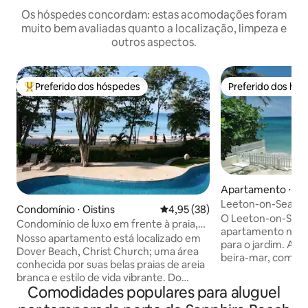
Os hóspedes concordam: estas acomodações foram
muito bem avaliadas quanto a localização, limpeza e
outros aspectos.
Preferido dos hóspedes
Preferido dos hó
Entre os melhores preferidos dos hóspedes
Preferido dos hó
Apartamento ⋅ Ois
Leeton-on-Sea (Es
Condomínio ⋅ Oistins
4,95 de uma avaliação média de
4,95 (38)
O Leeton-on-Sea '
Condomínio de luxo em frente à praia,
apartamento no pi
Sapphire Beach, Barbados
Nosso apartamento está localizado em
para o jardim. A p
Dover Beach, Christ Church; uma área
beira-mar, com ace
conhecida por suas belas praias de areia
através de um por
branca e estilo de vida vibrante. Do
localizados na cost
Comodidades populares para aluguel
nosso apartamento você pode desfrutar
lado do Estúdio 2 e
de um coquetel à beira da piscina, dar