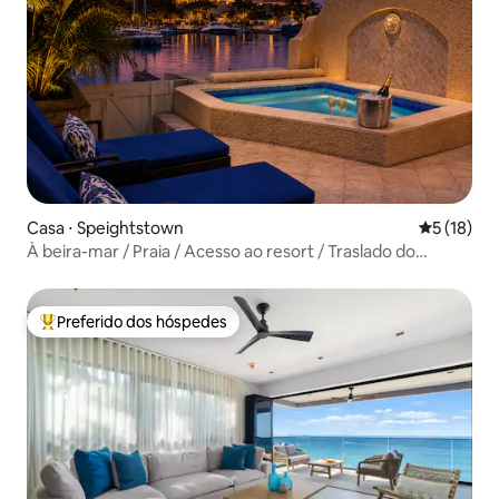
Casa ⋅ Speightstown
5 de uma a
5 (18)
À beira-mar / Praia / Acesso ao resort / Traslado do
aeroporto
Preferido dos hóspedes
Entre os melhores preferidos dos hóspedes