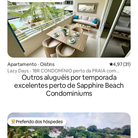
Entre os melhores preferidos dos hóspedes
Apartamento ⋅ Oistins
4,97 de uma a
4,97 (31)
Lazy Days - 1BR CONDOMÍNIO perto da PRAIA com
Outros aluguéis por temporada
PISCINA
excelentes perto de Sapphire Beach
Condominiums
Preferido dos hóspedes
Entre os melhores preferidos dos hóspedes