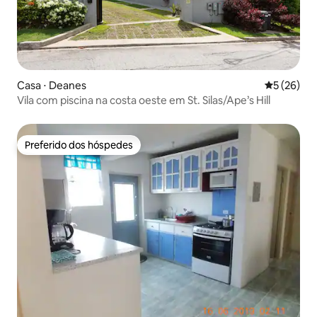
Casa ⋅ Deanes
5 de uma a
5 (26)
Vila com piscina na costa oeste em St. Silas/Ape’s Hill
Preferido dos hóspedes
Preferido dos hóspedes