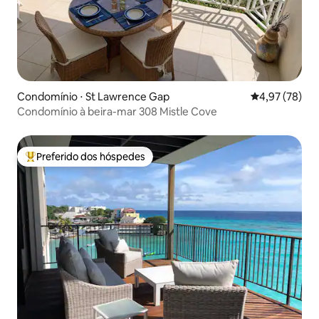
Condomínio ⋅ St Lawrence Gap
4,97 de uma a
4,97 (78)
Condomínio à beira-mar 308 Mistle Cove
Preferido dos hóspedes
Entre os melhores preferidos dos hóspedes