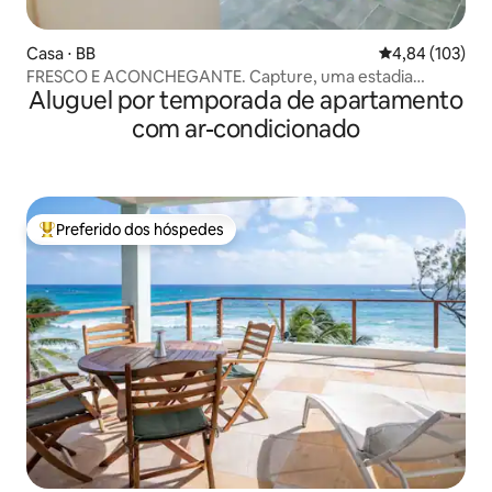
Casa ⋅ BB
4,84 de uma av
4,84 (103)
FRESCO E ACONCHEGANTE. Capture, uma estadia
Aluguel por temporada de apartamento
agradável.
com ar-condicionado
Preferido dos hóspedes
Entre os melhores preferidos dos hóspedes