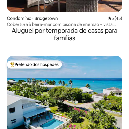
Condomínio ⋅ Bridgetown
5 de uma a
5 (45)
Cobertura à beira-mar com piscina de imersão + vista
Aluguel por temporada de casas para
para o mar
famílias
Preferido dos hóspedes
Entre os melhores preferidos dos hóspedes