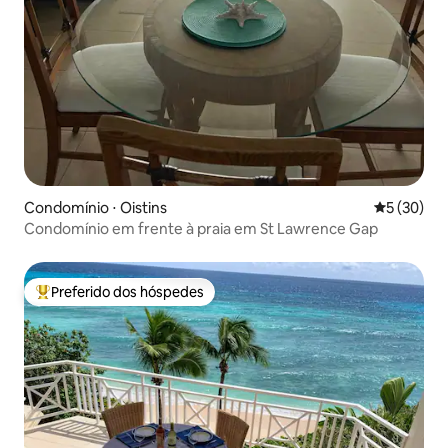
Condomínio ⋅ Oistins
5 de uma a
5 (30)
Condomínio em frente à praia em St Lawrence Gap
Preferido dos hóspedes
Entre os melhores preferidos dos hóspedes