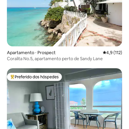
Apartamento ⋅ Prospect
4,9 de uma av
4,9 (112)
Coralita No.5, apartamento perto de Sandy Lane
Preferido dos hóspedes
Entre os melhores preferidos dos hóspedes