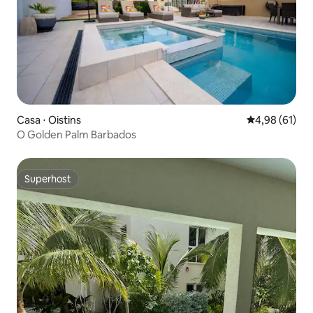
Casa ⋅ Oistins
4,98 de uma a
4,98 (61)
O Golden Palm Barbados
Superhost
Superhost