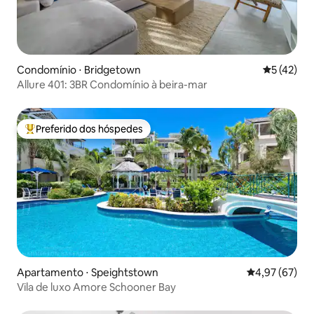
Condomínio ⋅ Bridgetown
5 de uma a
5 (42)
Allure 401: 3BR Condomínio à beira-mar
Preferido dos hóspedes
Entre os melhores preferidos dos hóspedes
Apartamento ⋅ Speightstown
4,97 de uma a
4,97 (67)
Vila de luxo Amore Schooner Bay