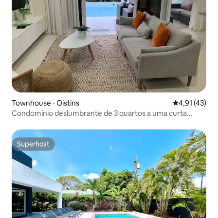
Townhouse ⋅ Oistins
4,91 de uma a
4,91 (43)
Condomínio deslumbrante de 3 quartos a uma curta
caminhada de Dover Beach e The Gap
Superhost
Superhost