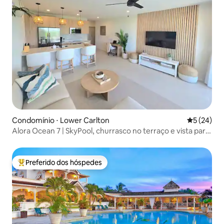
Condomínio ⋅ Lower Carlton
5 de uma a
5 (24)
Alora Ocean 7 | SkyPool, churrasco no terraço e vista para
o mar
Preferido dos hóspedes
Entre os melhores preferidos dos hóspedes