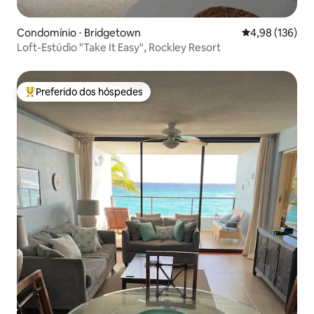
Condomínio ⋅ Bridgetown
4,98 de uma av
4,98 (136)
Loft-Estúdio "Take It Easy", Rockley Resort
Preferido dos hóspedes
Entre os melhores preferidos dos hóspedes