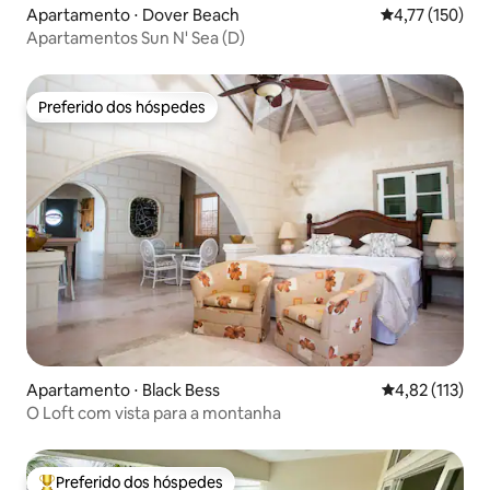
Apartamento ⋅ Dover Beach
4,77 de uma av
4,77 (150)
Apartamentos Sun N' Sea (D)
Preferido dos hóspedes
Preferido dos hóspedes
Apartamento ⋅ Black Bess
4,82 de uma av
4,82 (113)
O Loft com vista para a montanha
Preferido dos hóspedes