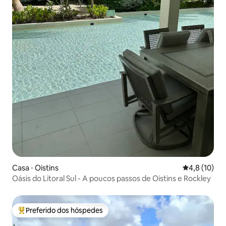
Casa ⋅ Oistins
4,8 de uma a
4,8 (10)
Oásis do Litoral Sul - A poucos passos de Oistins e Rockley
Preferido dos hóspedes
Entre os melhores preferidos dos hóspedes