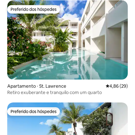
Preferido dos hóspedes
Preferido dos hóspedes
Apartamento ⋅ St. Lawrence
4,86 de uma a
4,86 (29)
Retiro exuberante e tranquilo com um quarto
Preferido dos hóspedes
Preferido dos hóspedes