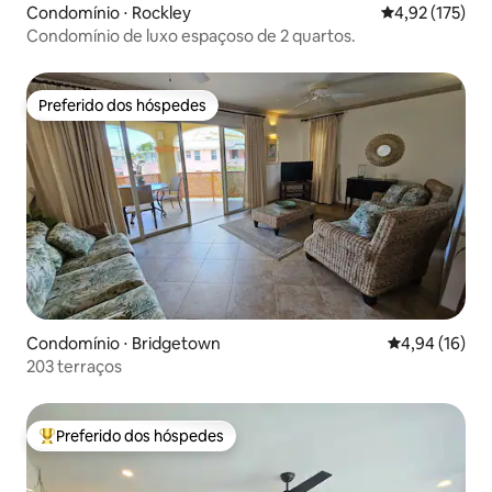
Condomínio ⋅ Rockley
4,92 de uma av
4,92 (175)
Condomínio de luxo espaçoso de 2 quartos.
Preferido dos hóspedes
Preferido dos hóspedes
Condomínio ⋅ Bridgetown
4,94 de uma a
4,94 (16)
203 terraços
Preferido dos hóspedes
Entre os melhores preferidos dos hóspedes