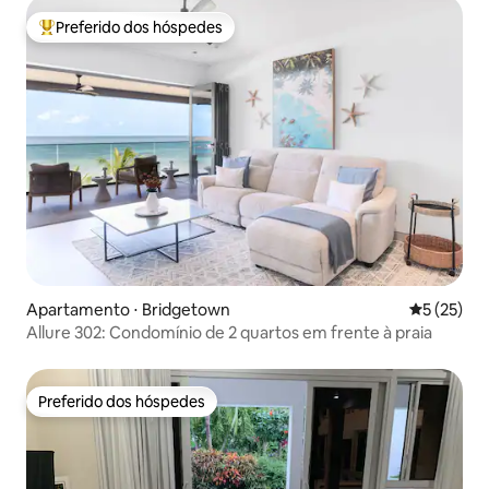
Preferido dos hóspedes
Entre os melhores preferidos dos hóspedes
Apartamento ⋅ Bridgetown
5 de uma a
5 (25)
Allure 302: Condomínio de 2 quartos em frente à praia
Preferido dos hóspedes
Preferido dos hóspedes