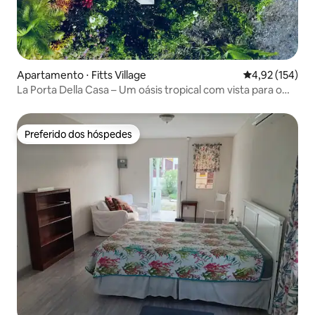
Apartamento ⋅ Fitts Village
4,92 de uma av
4,92 (154)
La Porta Della Casa – Um oásis tropical com vista para o
mar
Preferido dos hóspedes
Preferido dos hóspedes