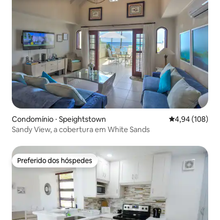
Condomínio ⋅ Speightstown
4,94 de uma av
4,94 (108)
Sandy View, a cobertura em White Sands
Preferido dos hóspedes
Preferido dos hóspedes