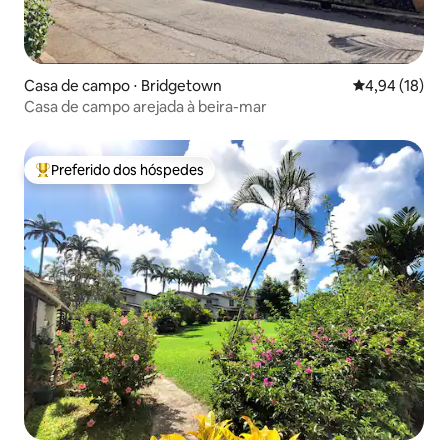
Casa de campo ⋅ Bridgetown
4,94 de uma a
4,94 (18)
Casa de campo arejada à beira-mar
Preferido dos hóspedes
Entre os melhores preferidos dos hóspedes