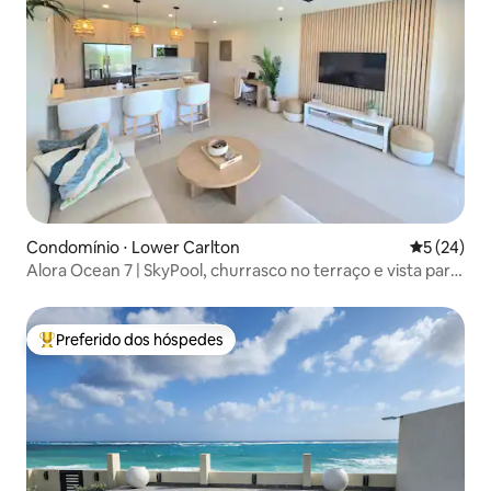
Condomínio ⋅ Lower Carlton
5 de uma a
5 (24)
Alora Ocean 7 | SkyPool, churrasco no terraço e vista para
o mar
Preferido dos hóspedes
Entre os melhores preferidos dos hóspedes