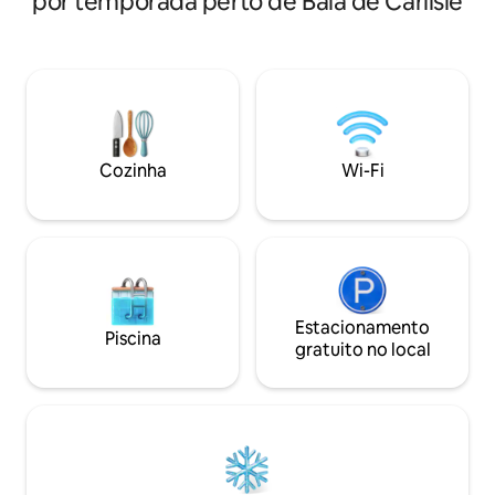
por temporada perto de Baía de Carlisle
e relaxamento. Es
podem ser abertas se alugadas ao
condomínio de 2 q
mesmo tempo. Caso contrário, eles
meio, situado em 
estão trancados com segurança. O
privilegiada em u
Estúdio 4 fica no primeiro andar. A
bonitos do litoral 
propriedade fica a 15 minutos de carro
condomínio fecha
do aeroporto. Pessoas de todas as
de inverno perfei
origens são muito bem-vindas.
trocar os meses ma
Cozinha
Wi-Fi
quentes e ensolar
Estacionamento
Piscina
gratuito no local