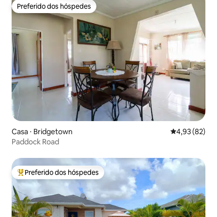
Preferido dos hóspedes
Preferido dos hóspedes
Casa ⋅ Bridgetown
4,93 de uma a
4,93 (82)
Paddock Road
Preferido dos hóspedes
Entre os melhores preferidos dos hóspedes