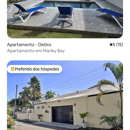
Apartamento ⋅ Oistins
5 de uma a
5 (15)
Apartamento em Marley Bay
Preferido dos hóspedes
Entre os melhores preferidos dos hóspedes