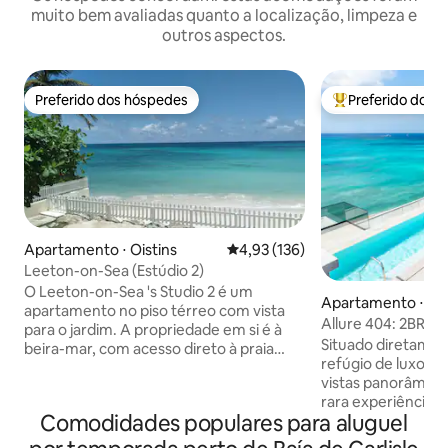
muito bem avaliadas quanto a localização, limpeza e
outros aspectos.
Preferido dos hóspedes
Preferido dos 
Preferido dos hóspedes
Entre os melhore
Apartamento ⋅ Oistins
4,93 de uma avaliação média de 
4,93 (136)
Leeton-on-Sea (Estúdio 2)
O Leeton-on-Sea 's Studio 2 é um
Apartamento ⋅ Br
apartamento no piso térreo com vista
Allure 404: 2BR C
para o jardim. A propriedade em si é à
Situado diretamen
beira-mar, com acesso direto à praia
refúgio de luxo e
através de um portão. Estamos
vistas panorâmica
localizados na costa sul de Barbados. Ao
rara experiência de
lado do Estúdio 2 está o Estúdio 3, que
Comodidades populares para aluguel
diretamente na ar
pode ser reservado através do Airbnb.
Projetado para ofe
Os quartos têm portas de conexão que