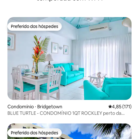
Preferido dos hóspedes
Preferido dos hóspedes
Condomínio ⋅ Bridgetown
4,85 de uma av
4,85 (171)
BLUE TURTLE - CONDOMÍNIO 1QT ROCKLEY perto da
PRAIA c/ PISCINA
Preferido dos hóspedes
Preferido dos hóspedes