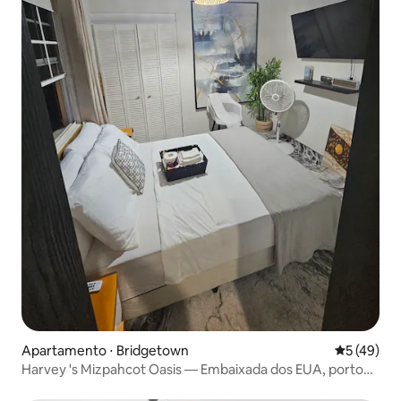
Apartamento ⋅ Bridgetown
5 de uma a
5 (49)
Harvey 's Mizpahcot Oasis — Embaixada dos EUA, porto
de cruzeiros.