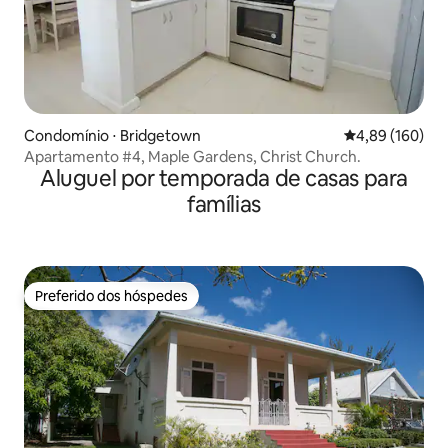
Condomínio ⋅ Bridgetown
4,89 de uma av
4,89 (160)
Apartamento #4, Maple Gardens, Christ Church.
Aluguel por temporada de casas para
famílias
Preferido dos hóspedes
Preferido dos hóspedes