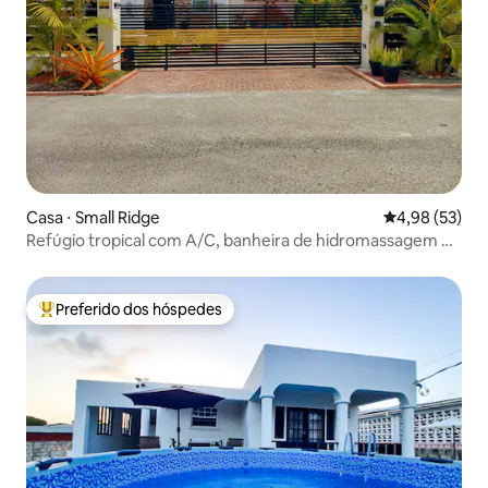
Casa ⋅ Small Ridge
4,98 de uma a
4,98 (53)
Refúgio tropical com A/C, banheira de hidromassagem e
estadia relaxante
Preferido dos hóspedes
Entre os melhores preferidos dos hóspedes