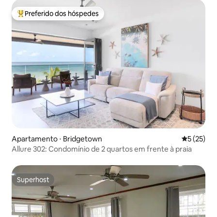
Preferido dos hóspedes
Entre os melhores preferidos dos hóspedes
Apartamento ⋅ Bridgetown
5 de uma a
5 (25)
Allure 302: Condomínio de 2 quartos em frente à praia
Superhost
Superhost