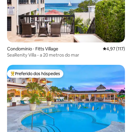
Condomínio ⋅ Fitts Village
4,97 de uma av
4,97 (117)
SeaRenity Villa - a 20 metros do mar
Preferido dos hóspedes
Entre os melhores preferidos dos hóspedes