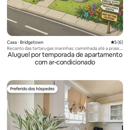
Casa ⋅ Bridgetown
5 de uma 
5 (6)
Recanto das tartarugas marinhas: caminhada até a praia:
Aluguel por temporada de apartamento
St. Michael
com ar-condicionado
Preferido dos hóspedes
Preferido dos hóspedes