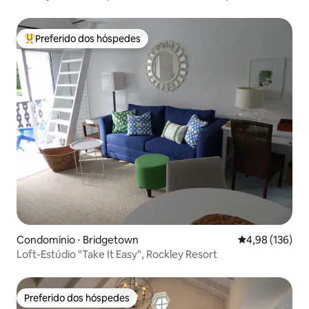
Preferido dos hóspedes
Entre os melhores preferidos dos hóspedes
Condomínio ⋅ Bridgetown
4,98 de uma av
4,98 (136)
Loft-Estúdio "Take It Easy", Rockley Resort
Preferido dos hóspedes
Preferido dos hóspedes