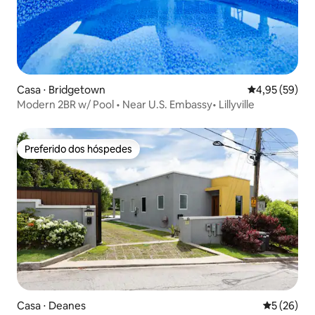
Casa ⋅ Bridgetown
4,95 de uma a
4,95 (59)
Modern 2BR w/ Pool • Near U.S. Embassy• Lillyville
Preferido dos hóspedes
Preferido dos hóspedes
Casa ⋅ Deanes
5 de uma a
5 (26)