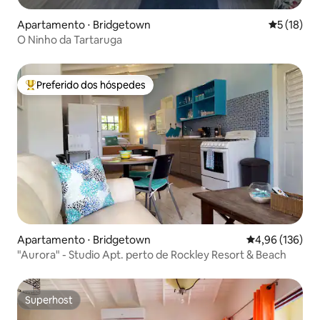
Apartamento ⋅ Bridgetown
5 de uma a
5 (18)
O Ninho da Tartaruga
Preferido dos hóspedes
Entre os melhores preferidos dos hóspedes
Apartamento ⋅ Bridgetown
4,96 de uma av
4,96 (136)
"Aurora" - Studio Apt. perto de Rockley Resort & Beach
Superhost
Superhost