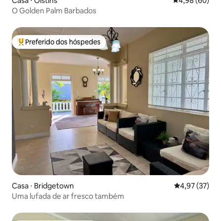
Casa ⋅ Oistins
4,98 de uma av
4,98 (60)
O Golden Palm Barbados
Preferido dos hóspedes
Entre os melhores preferidos dos hóspedes
Casa ⋅ Bridgetown
4,97 de uma a
4,97 (37)
Uma lufada de ar fresco também