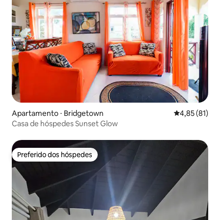
Apartamento ⋅ Bridgetown
4,85 de uma a
4,85 (81)
Casa de hóspedes Sunset Glow
Preferido dos hóspedes
Preferido dos hóspedes