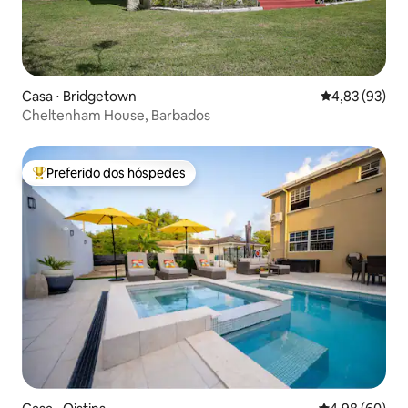
Casa ⋅ Bridgetown
4,83 de uma a
4,83 (93)
Cheltenham House, Barbados
Preferido dos hóspedes
Entre os melhores preferidos dos hóspedes