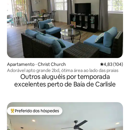
Apartamento ⋅ Christ Church
4,83 de uma av
4,83 (104)
Adorável apto grande 2bd, ótima área ao lado das praias
Outros aluguéis por temporada
excelentes perto de Baía de Carlisle
Preferido dos hóspedes
Entre os melhores preferidos dos hóspedes