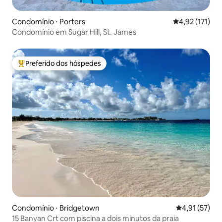
Condomínio ⋅ Porters
4,92 de uma av
4,92 (171)
Condomínio em Sugar Hill, St. James
Preferido dos hóspedes
Entre os melhores preferidos dos hóspedes
Condomínio ⋅ Bridgetown
4,91 de uma a
4,91 (57)
15 Banyan Crt com piscina a dois minutos da praia