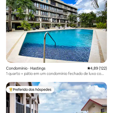
Condomínio ⋅ Hastings
4,89 de uma av
4,89 (122)
1 quarto + pátio em um condomínio fechado de luxo com
piscina
Preferido dos hóspedes
Entre os melhores preferidos dos hóspedes