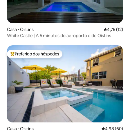
Casa ⋅ Oistins
4,75 de uma a
4,75 (12)
White Castle | A 5 minutos do aeroporto e de Oistins
Preferido dos hóspedes
Entre os melhores preferidos dos hóspedes
Casa ⋅ Oistins
4,98 de uma av
4,98 (60)