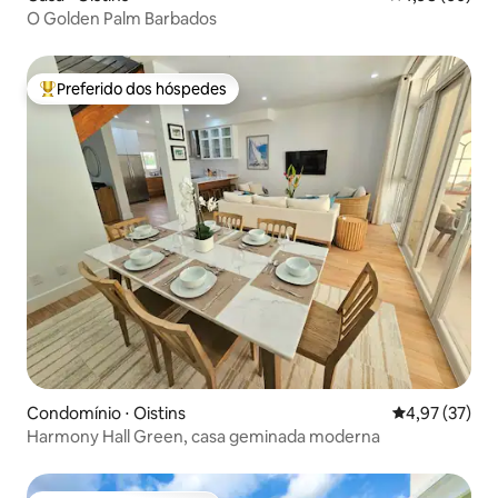
O Golden Palm Barbados
Preferido dos hóspedes
Entre os melhores preferidos dos hóspedes
Condomínio ⋅ Oistins
4,97 de uma a
4,97 (37)
Harmony Hall Green, casa geminada moderna