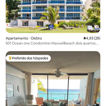
Apartamento ⋅ Oistins
4,93 de uma a
4,93 (29)
501 Ocean one Condomínio Maxwellbeach dois quartos
cond
Preferido dos hóspedes
Entre os melhores preferidos dos hóspedes