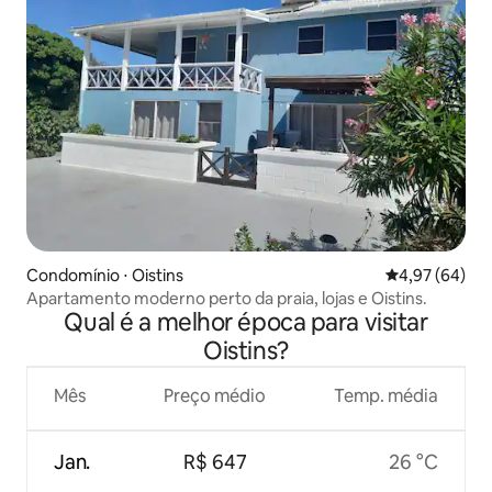
Condomínio ⋅ Oistins
4,97 de uma a
4,97 (64)
Apartamento moderno perto da praia, lojas e Oistins.
Qual é a melhor época para visitar
Oistins?
Mês
Preço médio
Temp. média
Jan.
R$ 647
26 °C