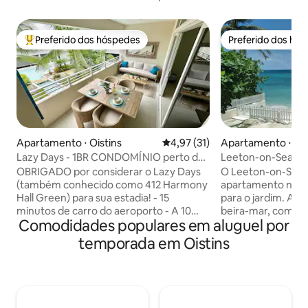
Preferido dos hóspedes
Preferido dos hó
Entre os melhores preferidos dos hóspedes
Preferido dos hó
Apartamento ⋅ Oistins
4,97 de uma avaliação média de
4,97 (31)
Apartamento ⋅ Ois
Lazy Days - 1BR CONDOMÍNIO perto da
Leeton-on-Sea (Es
PRAIA com PISCINA
OBRIGADO por considerar o Lazy Days
O Leeton-on-Sea '
(também conhecido como 412 Harmony
apartamento no pi
Hall Green) para sua estadia! - 15
para o jardim. A p
minutos de carro do aeroporto - A 10
beira-mar, com ace
Comodidades populares em aluguel por
minutos de carro da Embaixada dos EUA
através de um por
- A 10 minutos de carro da Clínica de
localizados na cost
temporada em Oistins
Fertilidade - Localizado no condomínio
lado do Estúdio 2 e
fechado Harmony Hall Green (Costa Sul,
pode ser reservad
Christ Church) - 5-10min a pé de Dover
Os quartos têm p
Beach, St Lawrence Gap, restaurantes,
podem ser abertas
bares, lojas, minimercado, farmácia e
mesmo tempo. Cas