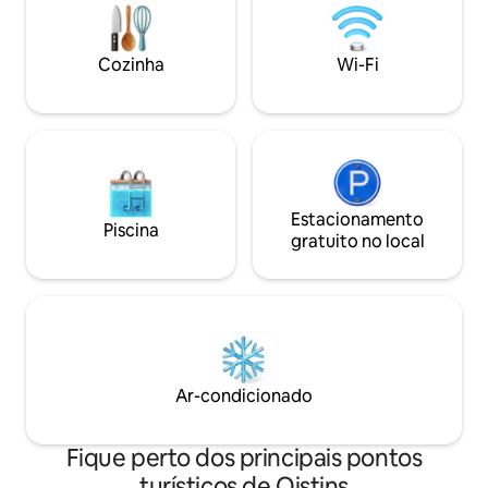
clínica médica - 5 minutos a pé até o
estão trancados 
transporte público - Acesso à piscina - Ar
Estúdio 4 fica no 
condicionado na sala de estar e no
propriedade fica a
Cozinha
Wi-Fi
quarto - Internet de alta velocidade -
do aeroporto. Pes
Lavadora e secadora - Estacionamento
origens são muito
gratuito
Estacionamento
Piscina
gratuito no local
Ar-condicionado
Fique perto dos principais pontos
turísticos de Oistins