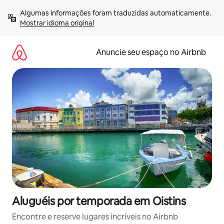
Pular
Algumas informações foram traduzidas automaticamente. 
para
Mostrar idioma original
o
conteúdo
Anuncie seu espaço no Airbnb
Aluguéis por temporada em Oistins
Encontre e reserve lugares incríveis no Airbnb