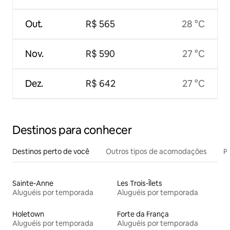
Out.
R$ 565
28 °C
Nov.
R$ 590
27 °C
Dez.
R$ 642
27 °C
Destinos para conhecer
Destinos perto de você
Outros tipos de acomodações
Pr
Sainte-Anne
Les Trois-Îlets
Aluguéis por temporada
Aluguéis por temporada
Holetown
Forte da França
Aluguéis por temporada
Aluguéis por temporada