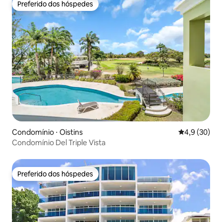
Preferido dos hóspedes
Preferido dos hóspedes
Condomínio ⋅ Oistins
4,9 de uma a
4,9 (30)
Condomínio Del Triple Vista
Preferido dos hóspedes
Preferido dos hóspedes