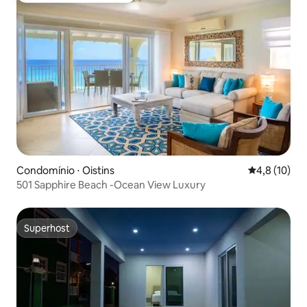
Condomínio ⋅ Oistins
4,8 de uma a
4,8 (10)
501 Sapphire Beach -Ocean View Luxury
Superhost
Superhost