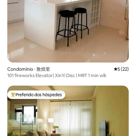
Condomínio ⋅ 敦煌里
5 de uma a
5 (22)
101 fireworks Elevator| XinYi Disc | MRT 1 min wlk
Preferido dos hóspedes
Entre os melhores preferidos dos hóspedes