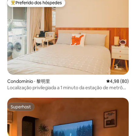
longa duração
Preferido dos hóspedes
Entre os melhores preferidos dos hóspedes
Condomínio ⋅ 黎明里
4,98 de uma av
4,98 (80)
Localização privilegiada a 1 minuto da estação de metrô
de Taipei, com varanda e vista para a cidade de Taipei,
edifício com elevador
Superhost
Superhost