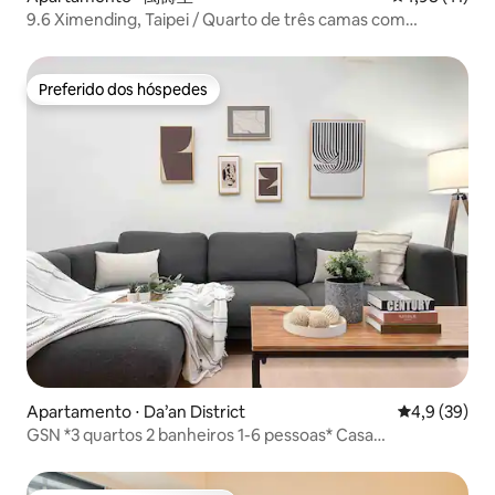
9.6 Ximending, Taipei / Quarto de três camas com
varanda
Preferido dos hóspedes
Preferido dos hóspedes
Apartamento ⋅ Da’an District
4,9 de uma a
4,9 (39)
GSN *3 quartos 2 banheiros 1-6 pessoas* Casa
independente/Estação de metrô Memorial do Pai
Nacional a 5 minutos a pé/Cozinha completa Aluguel de