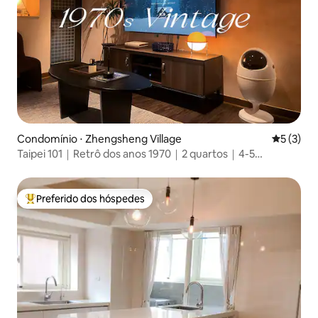
Condomínio ⋅ Zhengsheng Village
5 de uma 
5 (3)
Taipei 101｜Retrô dos anos 1970｜2 quartos｜4-5
hóspedes ｜8 min até o MRT
Preferido dos hóspedes
Entre os melhores preferidos dos hóspedes