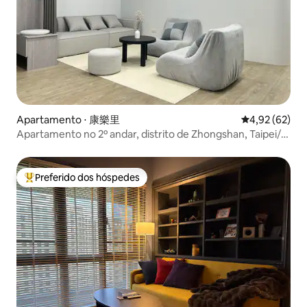
Apartamento ⋅ 康樂里
4,92 de uma a
4,92 (62)
Apartamento no 2º andar, distrito de Zhongshan, Taipei/3
camas 2 banheiros/4-6 pessoas/7 minutos a pé da estação
de Zhongshan e do distrito comercial de Chifeng/1 minuto
da loja de conveniência/decoração totalmente nova
Preferido dos hóspedes
Entre os melhores preferidos dos hóspedes