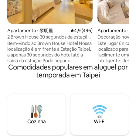
Apartamento ⋅ 黎明里
4,9 de uma avaliação média de 
4,9 (496)
Apartamento ⋅ Wa
2 Brown House 30 segundos da estação
Decoração nova, d
de Taipei 4 pessoas quarto Taipei
aconchegante, em 
Bem-vindo ao Brown House Hotel Nossa
Este lugar único 
estação principal
Próximo à estação 
localização é em frente à Estação Taipei,
localizado para qu
com bom isolament
a apenas 30 segundos do hotel até a
facilmente uma🌞
privativa para lava
saída da estação Pode pegar o
inteligente: desfr
Comodidades populares em aluguel por
Cozinha ensolarad
aeroporto/expresso/trem/HSR/ônibus
qualidade Porta 🔐
Ximending
Este é o centro de Taipei, o lugar mais
digital + código): 
temporada em Taipei
conveniente para transporte --- Prédio
total.Seguro e con
do elevador com zelador 24 horas, passe
chave sem chave C
regularmente por verificações de
fogão a gás + exa
incêndio, cuide da sua segurança O
fluxo + armário d
quarto tem cerca de 36 metros
Comodidades 🛋️de
quadrados e é estilo minimalista de
Colchão Individua
madeira Oferecemos as seguintes
Armário de Siste
comodidades e serviços [Serviços do
Sofá-cama Duplo,
Cozinha
Wi-Fi
hotel] 🔅 Recepção 24 horas Depósito de
polegadas, Frigorí
bagagem🔅 24 horas (gratuito) Limpeza
Ar Condicionado p
🔅 diária/troca de toalhas (gratuita) 🔅
Inversor, Cortina E