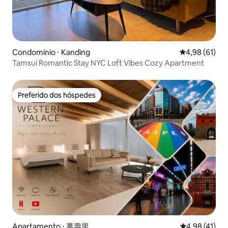
Condomínio ⋅ Kanding
4,98 de uma a
4,98 (61)
Tamsui Romantic Stay NYC Loft Vibes Cozy Apartment
Preferido dos hóspedes
Preferido dos hóspedes
Apartamento ⋅ 萬壽里
4,98 de uma a
4,98 (41)