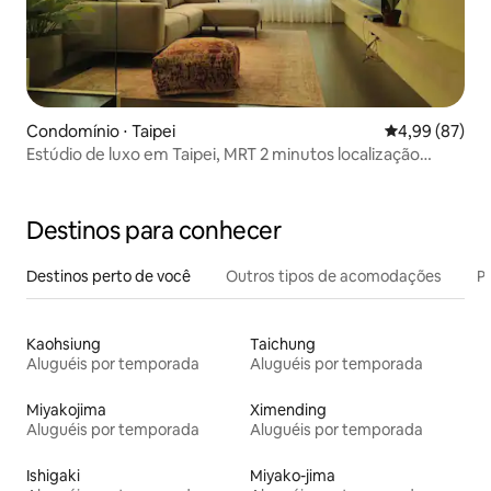
Condomínio ⋅ Taipei
4,99 de uma a
4,99 (87)
Estúdio de luxo em Taipei, MRT 2 minutos localização
perfeita
Destinos para conhecer
Destinos perto de você
Outros tipos de acomodações
Pr
Kaohsiung
Taichung
Aluguéis por temporada
Aluguéis por temporada
Miyakojima
Ximending
Aluguéis por temporada
Aluguéis por temporada
Ishigaki
Miyako-jima