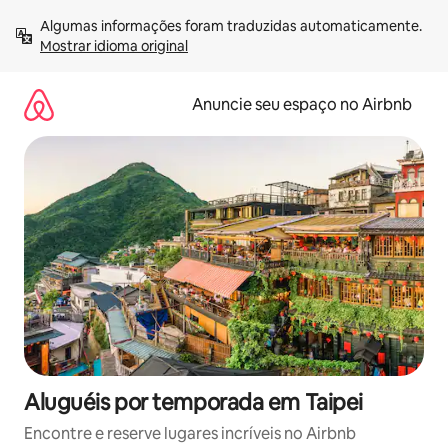
Pular
Algumas informações foram traduzidas automaticamente. 
para
Mostrar idioma original
o
conteúdo
Anuncie seu espaço no Airbnb
Aluguéis por temporada em Taipei
Encontre e reserve lugares incríveis no Airbnb