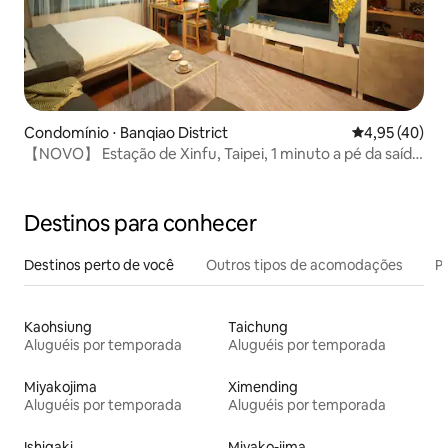
Condomínio ⋅ Banqiao District
4,95 de uma a
4,95 (40)
【NOVO】 Estação de Xinfu, Taipei, 1 minuto a pé da saída
/ Apaixonar-se à primeira vista / Aquecimento, casa de
luxo em edifício alto / Cozinha para aluguel mensal,
máquina de lavar e secar roupa
Destinos para conhecer
Destinos perto de você
Outros tipos de acomodações
Pr
Kaohsiung
Taichung
Aluguéis por temporada
Aluguéis por temporada
Miyakojima
Ximending
Aluguéis por temporada
Aluguéis por temporada
Ishigaki
Miyako-jima