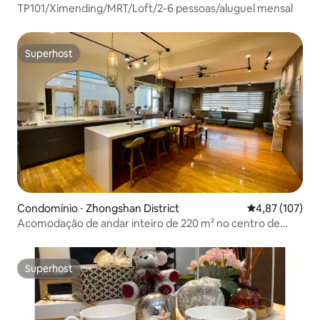
TP101/Ximending/MRT/Loft/2-6 pessoas/aluguel mensal
Superhost
Superhost
Condomínio ⋅ Zhongshan District
4,87 de uma av
4,87 (107)
Acomodação de andar inteiro de 220 m² no centro de
Taipé, com piso de madeira maciça, piano, cozinha aberta
e sala de jantar, adequada para crianças e idosos
Superhost
Superhost