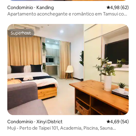
Condomínio ⋅ Kanding
4,98 de uma a
4,98 (62)
Apartamento aconchegante e romântico em Tamsui com
vibe de loft de Nova York
Superhost
Superhost
Condomínio ⋅ Xinyi District
4,69 de uma a
4,69 (54)
Muji - Perto de Taipei 101, Academia, Piscina, Sauna
Jacuzzi