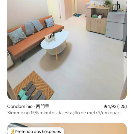
Condomínio ⋅ 西門里
4,92 de uma av
4,92 (125)
Ximending 1F/5 minutos da estação de metrô/um quarto
e uma sala/2+1P/wifi/yt
Preferido dos hóspedes