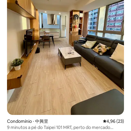
Condomínio ⋅ 中興里
4,96 de uma a
4,96 (23)
9 minutos a pé do Taipei 101 MRT, perto do mercado