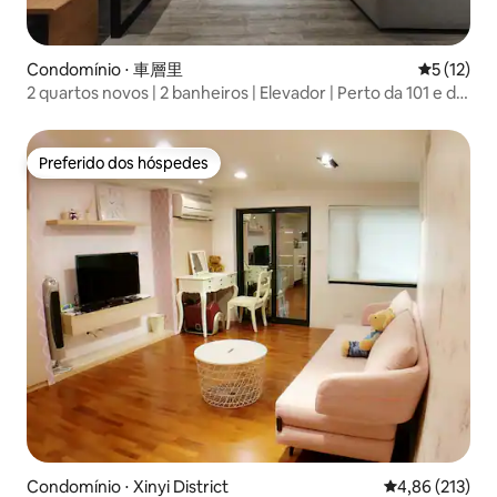
Condomínio ⋅ 車層里
5 de uma a
5 (12)
2 quartos novos | 2 banheiros | Elevador | Perto da 101 e do
Dome
Preferido dos hóspedes
Preferido dos hóspedes
Condomínio ⋅ Xinyi District
4,86 de uma av
4,86 (213)