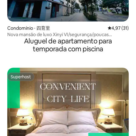
Condomínio ⋅ 四育里
4,97 de uma a
4,97 (31)
Nova mansão de luxo Xinyi VI/segurança/poucas
Aluguel de apartamento para
famílias/gerente comunitário/eletrodomésticos/coleta de
lixo/lounge/jardim no terraço/Mercado Noturno Raohe
temporada com piscina
Superhost
Superhost