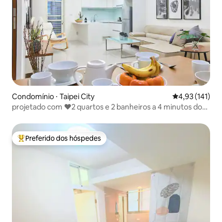
Condomínio ⋅ Taipei City
4,93 de uma av
4,93 (141)
projetado com ❤2 quartos e 2 banheiros a 4 minutos do
MRT da Prefeitura
Preferido dos hóspedes
Entre os melhores preferidos dos hóspedes