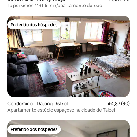
Taipei ximen MRT 6 min/apartamento de luxo
Preferido dos hóspedes
Preferido dos hóspedes
Condomínio ⋅ Datong District
4,87 de uma a
4,87 (90)
Apartamento estúdio espaçoso na cidade de Taipei
Preferido dos hóspedes
Preferido dos hóspedes