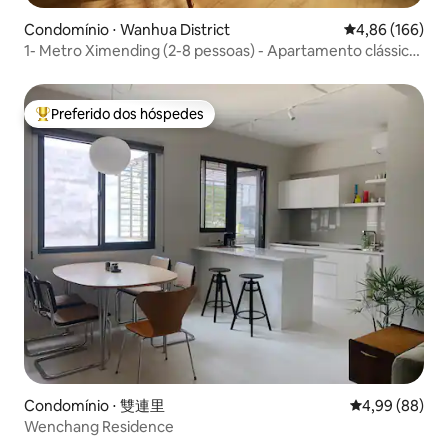
Condomínio ⋅ Wanhua District
4,86 de uma av
4,86 (166)
1- Metro Ximending (2-8 pessoas) - Apartamento clássico
bonito
Preferido dos hóspedes
Entre os melhores preferidos dos hóspedes
Condomínio ⋅ 雙連里
4,99 de uma av
4,99 (88)
Wenchang Residence