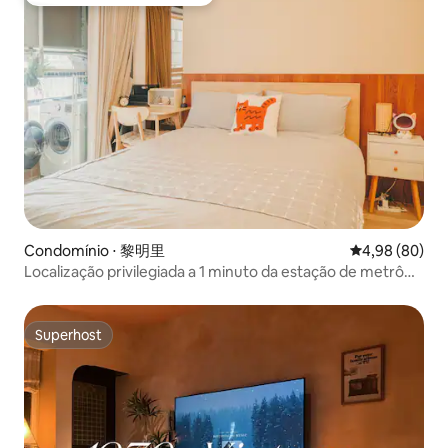
Entre os melhores preferidos dos hóspedes
Condomínio ⋅ 黎明里
4,98 de uma av
4,98 (80)
Localização privilegiada a 1 minuto da estação de metrô
de Taipei, com varanda e vista para a cidade de Taipei,
edifício com elevador
Superhost
Superhost