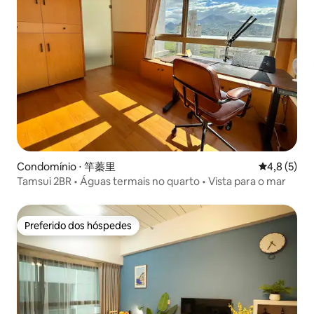
Condomínio ⋅ 竿蓁里
4,8 de uma 
4,8 (5)
Tamsui 2BR • Águas termais no quarto • Vista para o mar
Preferido dos hóspedes
Preferido dos hóspedes