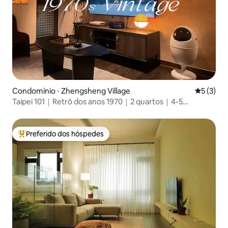
Condomínio ⋅ Zhengsheng Village
5 de uma 
5 (3)
Taipei 101｜Retrô dos anos 1970｜2 quartos｜4-5
hóspedes ｜8 min até o MRT
Preferido dos hóspedes
Entre os melhores preferidos dos hóspedes