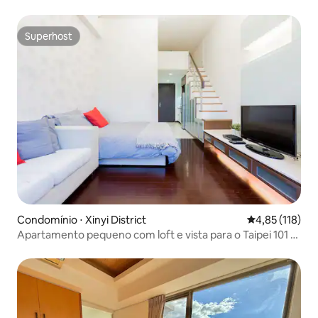
noturno de Jiang, transporte conveniente Experiência de
vida tradicional e moderna de Taiwan
Superhost
Superhost
Condomínio ⋅ Xinyi District
4,85 de uma av
4,85 (118)
Apartamento pequeno com loft e vista para o Taipei 101 月
租