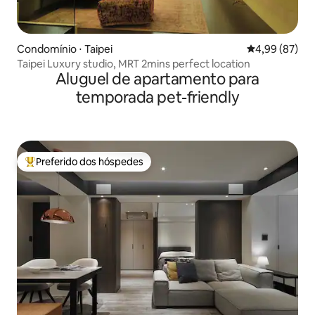
Condomínio ⋅ Taipei
4,99 de uma a
4,99 (87)
Taipei Luxury studio, MRT 2mins perfect location
Aluguel de apartamento para
temporada pet-friendly
Preferido dos hóspedes
Entre os melhores preferidos dos hóspedes