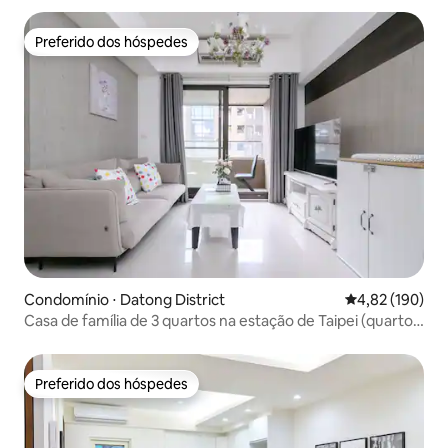
Preferido dos hóspedes
Preferido dos hóspedes
Condomínio ⋅ Datong District
4,82 de uma av
4,82 (190)
Casa de família de 3 quartos na estação de Taipei (quarto
extra com cama de casal)
Preferido dos hóspedes
Preferido dos hóspedes