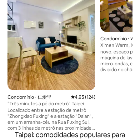
Condomínio ⋅ Wanh
ct
Ximen Warm, Ximen
elevador de varan
novo, espaço priva
independente, máq
máquina de lavar 
quartos), estação
micro-ondas, cozin
dividido no chão,
silenciosa, aconch
propriedade é ade
de negócios, famíl
de quarto.. Um qua
Condomínio ⋅ 仁愛里
4,95 de uma avaliação média de 
4,95 (124)
famílias com bebê
"Três minutos a pé do metrô" Taipei
prestam atenção 
Zhongxiao Fuxing Distrito Leste Distrito
Localizado entre a estação de metrô
transporte conven
Da'an Suíte independente Taipei Da'an
"Zhongxiao Fuxing" e a estação "Da'an",
pé, Ximen MRT a t
Dist.
em um arranha-céu na Rua Fuxing Sul,
um mergulho no n
com 3 linhas de metrô nas proximidades,
Ocupação básica p
Taipei: comodidades populares para
perto do distrito comercial de Dongqu,
outro sofá-cama p
distrito comercial Xinyi 101, Taipei Arena,