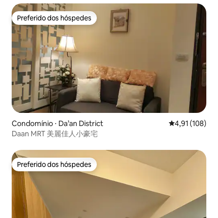
Preferido dos hóspedes
Preferido dos hóspedes
Condomínio ⋅ Da’an District
4,91 de uma av
4,91 (108)
Daan MRT 美麗佳人小豪宅
Preferido dos hóspedes
Preferido dos hóspedes