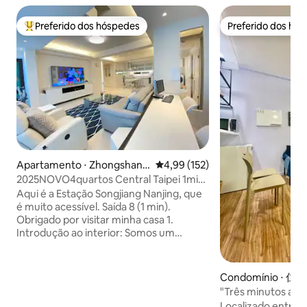
Preferido dos hóspedes
Preferido dos hó
Entre os melhores preferidos dos hóspedes
Preferido dos hó
Apartamento ⋅ Zhongshan
4,99 de uma avaliação média de 
4,99 (152)
District
2025NOVO4quartos Central Taipei 1min
do metrô松江南京双鉄宅
Aqui é a Estação Songjiang Nanjing, que
é muito acessível. Saída 8 (1 min).
Obrigado por visitar minha casa 1.
Introdução ao interior: Somos um
apartamento de andar inteiro,
oferecendo 4 quartos, 2 camas de casal,
4 camas de solteiro, 2,5 banheiros e sala
Condomínio ⋅ 仁
de jantar, com um total de 140 metros
"Três minutos a pé
quadrados, além disso, oferecemos
Zhongxiao Fuxing Distrito Leste Distrito
Localizado entre 