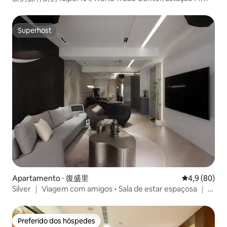
Superhost
Superhost
Apartamento ⋅ 復盛里
4,9 de uma a
4,9 (80)
Silver ｜ Viagem com amigos • Sala de estar espaçosa ｜ 12
pessoas • Arena | MRT Nanjing Sanmin | Zona de Cultura e
Criatividade de Songshan | Mercado Noturno de Raohe
Preferido dos hóspedes
Preferido dos hóspedes