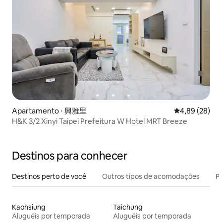
Apartamento ⋅ 興雅里
4,89 de uma a
4,89 (28)
H&K 3/2 Xinyi Taipei Prefeitura W Hotel MRT Breeze
Destinos para conhecer
Destinos perto de você
Outros tipos de acomodações
Pr
Kaohsiung
Taichung
Aluguéis por temporada
Aluguéis por temporada