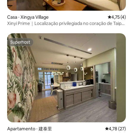
Casa ⋅ Xingya Village
4,75 de uma 
4,75 (4)
Xinyi Prime｜Localização privilegiada no coração de Taipei
101｜Dois quartos e uma sala｜Residência boutique Xinyi
｜Área de convivência de Taipei 101｜Um oásis urbano
tranquilo e confortável
Superhost
Superhost
Apartamento ⋅ 建泰里
4,78 de uma a
4,78 (27)