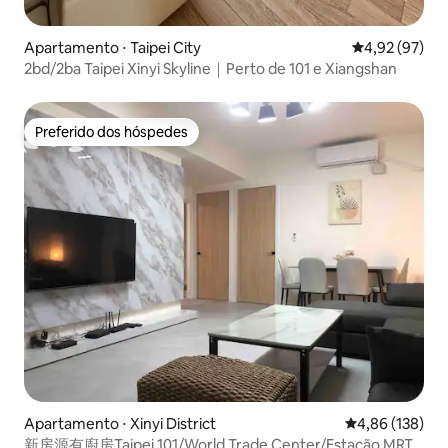
Apartamento ⋅ Taipei City
4,92 de uma a
4,92 (97)
2bd/2ba Taipei Xinyi Skyline｜Perto de 101 e Xiangshan
Preferido dos hóspedes
Preferido dos hóspedes
Apartamento ⋅ Xinyi District
4,86 de uma av
4,86 (138)
新房源有廚房Taipei 101/World Trade Center/Estação MRT