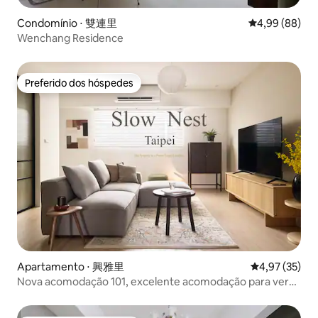
Condomínio ⋅ 雙連里
4,99 de uma av
4,99 (88)
Wenchang Residence
Preferido dos hóspedes
Preferido dos hóspedes
Apartamento ⋅ 興雅里
4,97 de uma a
4,97 (35)
Nova acomodação 101, excelente acomodação para ver
fogos de artifício! A estação de metrô fica no andar de
baixo, a 5 minutos do Taipei Arena.