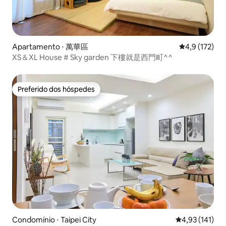
Apartamento ⋅ 萬華區
4,9 de uma av
4,9 (172)
XS＆XL House # Sky garden 下樓就是西門町^^
Preferido dos hóspedes
Preferido dos hóspedes
Condomínio ⋅ Taipei City
4,93 de uma av
4,93 (141)