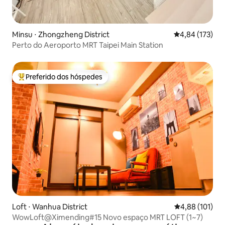
Minsu ⋅ Zhongzheng District
4,84 de uma av
4,84 (173)
Perto do Aeroporto MRT Taipei Main Station
Preferido dos hóspedes
Entre os melhores preferidos dos hóspedes
Loft ⋅ Wanhua District
4,88 de uma av
4,88 (101)
WowLoft@Ximending#15 Novo espaço MRT LOFT (1~7)