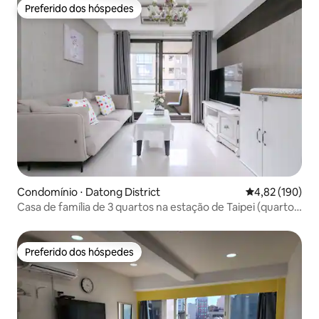
Preferido dos hóspedes
Preferido dos hóspedes
Condomínio ⋅ Datong District
4,82 de uma av
4,82 (190)
Casa de família de 3 quartos na estação de Taipei (quarto
extra com cama de casal)
Preferido dos hóspedes
Preferido dos hóspedes