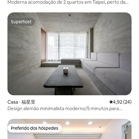
Moderna acomodação de 2 quartos em Taipei, perto da
estação de MRT Zhongshan e dos mercados noturnos
Superhost
Superhost
Casa ⋅ 福星里
4,92 de uma a
4,92 (24)
Design alemão minimalista moderno/5 minutos para
Ximen
Preferido dos hóspedes
Preferido dos hóspedes