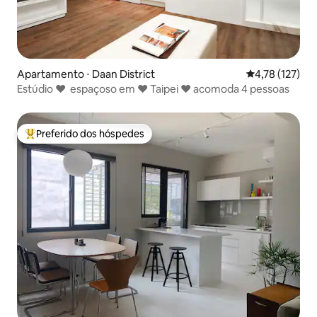
Apartamento ⋅ Daan District
4,78 de uma av
4,78 (127)
Estúdio ♥ espaçoso em ♥ Taipei ♥ acomoda 4 pessoas
Preferido dos hóspedes
Entre os melhores preferidos dos hóspedes