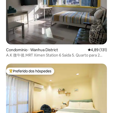
Condomínio ⋅ Wanhua District
4,89 de uma av
4,89 (131)
A.K 微午後.MRT Ximen Station 6 Saída 5. Quarto para 2
pessoas
Preferido dos hóspedes
Entre os melhores preferidos dos hóspedes