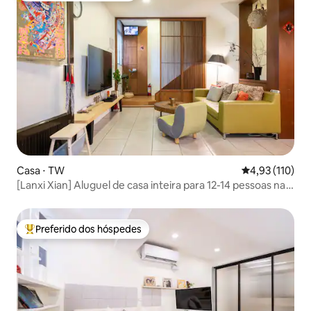
Casa ⋅ TW
4,93 de uma av
4,93 (110)
[Lanxi Xian] Aluguel de casa inteira para 12-14 pessoas na
Rua Daxi, Beco Meiqiong / Cozinha equipada / Vista para a
Planície de Yuemei, a 2 minutos da Rua Antiga
Preferido dos hóspedes
Entre os melhores preferidos dos hóspedes