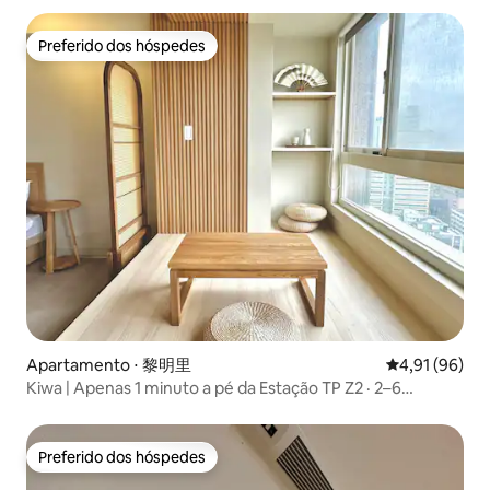
Preferido dos hóspedes
Preferido dos hóspedes
Apartamento ⋅ 黎明里
4,91 de uma a
4,91 (96)
Kiwa | Apenas 1 minuto a pé da Estação TP Z2 · 2–6
pessoas Vista
Preferido dos hóspedes
Preferido dos hóspedes