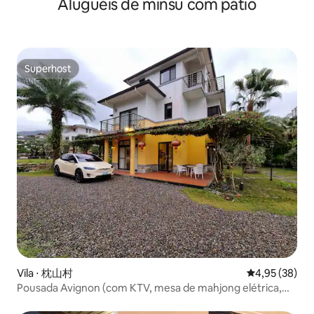
Aluguéis de minsu com pátio
Superhost
Superhost
Vila ⋅ 枕山村
4,95 de uma a
4,95 (38)
Pousada Avignon (com KTV, mesa de mahjong elétrica,
Nintendo Switch) com churrasqueira e cozinha