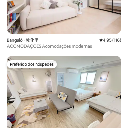
Bangalô ⋅ 敦化里
4,95 de uma av
4,95 (116)
ACOMODAÇÕES Acomodações modernas
Preferido dos hóspedes
Preferido dos hóspedes