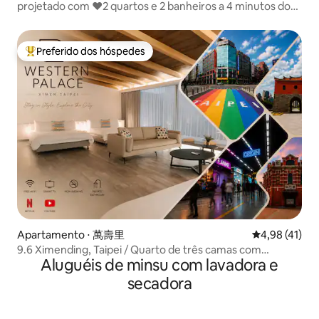
projetado com ❤2 quartos e 2 banheiros a 4 minutos do
MRT da Prefeitura
Preferido dos hóspedes
Entre os melhores preferidos dos hóspedes
Apartamento ⋅ 萬壽里
4,98 de uma a
4,98 (41)
9.6 Ximending, Taipei / Quarto de três camas com
Aluguéis de minsu com lavadora e
varanda
secadora