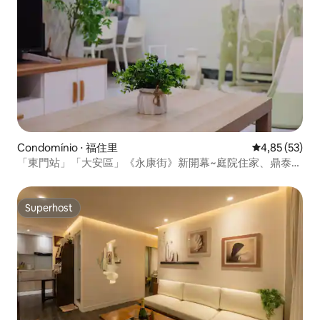
Condomínio ⋅ 福住里
4,85 de uma a
4,85 (53)
「東門站」「大安區」《永康街》新開幕~庭院住家、鼎泰
豐、無老鍋、大安森林公園，步行地鐵3分鐘！
Superhost
Superhost