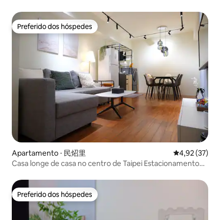
近西門町夜市，到哪都方便，長租優惠中！
Preferido dos hóspedes
Preferido dos hóspedes
Apartamento ⋅ 民炤里
4,92 de uma a
4,92 (37)
Casa longe de casa no centro de Taipei Estacionamento
gratuito
Preferido dos hóspedes
Preferido dos hóspedes