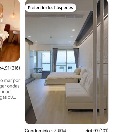
Apartame
Preferido dos hóspedes
Preferi
Preferido dos hóspedes
Preferi
wnship
Suite de 
céu estre
Este tip
de borda 
montanha
verde, re
montanha
para o m
por um p
estrelado
noite.Oc
ções
,91 de uma avaliação média de 5, 216 avaliações
4,91 (216)
aliviar o
natureza
Marina p
.
 o mar por
baleias n
ogar ondas
uma cami
tir ao
bicicleta 
ugas ou
do mar, o
e
sobre Ku
a
maré do p
peculiar 
a mistura
pontos de
s com uma
barcos d
atmosfera
Condomínio ⋅ 大坑里
4,97 de uma avaliação 
4,97 (101)