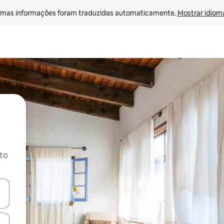
mas informações foram traduzidas automaticamente. 
Mostrar idioma
ito
ore-os usando as seta para cima e para baixo do teclado ou tocando e