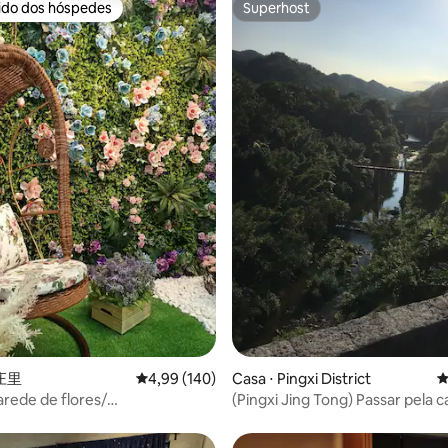
rido dos hóspedes
Superhost
 melhores preferidos dos hóspedes
Superhost
édia de 5, 146 avaliações
中庄里
4,99 de uma avaliação média de 5, 140 avalia
4,99 (140)
Casa ⋅ Pingxi District
4
arede de flores/
(Pingxi Jing Tong) Passar pela 
amento/ tranquilo/metrô 6min
observação de estrelas em fre
ferrovia #Vento natural sem ar