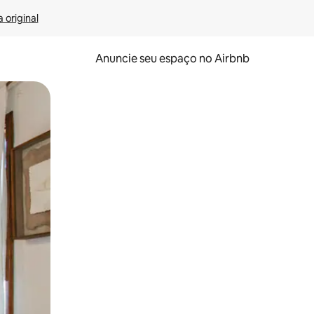
 original
Anuncie seu espaço no Airbnb
 deslizando o dedo na tela.