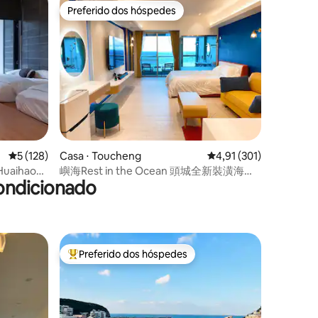
#Vista
Preferido dos hóspedes
os hóspedes
Preferido dos hóspedes
ções
5 de uma avaliação média de 5, 128 avaliações
5 (128)
Casa ⋅ Toucheng
4,91 de uma avaliação 
4,91 (301)
[Huaihao
嶼海Rest in the Ocean 頭城全新裝潢海景
ondicionado
quila no
第一排~異國風度假宅/近滿山望海咖啡廳
Preferido dos hóspedes
Entre os melhores preferidos dos hóspedes