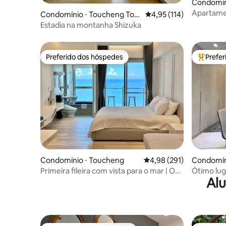
Condomínio
Apartamen
Condomínio ⋅ Toucheng Tow
4,95 de uma avaliação m
4,95 (114)
Champs-Él
nship
Estadia na montanha Shizuka
camas Alu
Preferido dos hóspedes
Prefe
Preferido dos hóspedes
Entre os
Condomínio ⋅ Toucheng
4,98 de uma avaliação m
4,98 (291)
Condomí
Primeira fileira com vista para o mar | O
Ótimo lug
Alu
mar logo à sua porta | Nascer do sol em
Kumejima