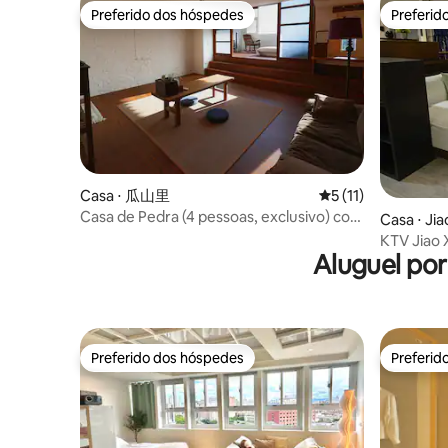
Preferido dos hóspedes
Preferid
Preferido dos hóspedes
Preferid
Casa ⋅ 瓜山里
5 de uma avaliação
5 (11)
Casa de Pedra (4 pessoas, exclusivo) com
Casa ⋅ Jia
terraço e pátio privado
KTV Jiao 
Aluguel po
Churrasco
um grupo 
Preferido dos hóspedes
Preferid
Preferido dos hóspedes
Preferid