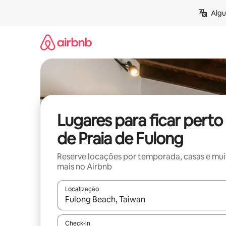
Pular
Algu
para
o
conteúdo
Lugares para ficar perto
de Praia de Fulong
Reserve locações por temporada, casas e mu
mais no Airbnb
Localização
Quando os resultados estiverem disponíveis, expl
Check-in