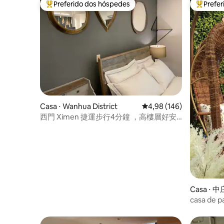
Preferido dos hóspedes
Prefe
Entre os melhores preferidos dos hóspedes
Entre os
Casa ⋅ Wanhua District
4,98 de uma avaliação m
4,98 (146)
西門 Ximen 捷運步行4分鐘 ，高樓層好安
靜 - Sua casa longe de casa
Casa ⋅ 
casa de p
estacion