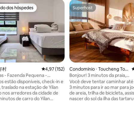
rido dos hóspedes
Superhost
 melhores preferidos dos hóspedes
Superhost
édia de 5, 457 avaliações
惠好村
4,97 de uma avaliação média de 5, 152 avalia
4,97 (152)
Condomínio ⋅ Toucheng Tow
4
nship
as - Fazenda Pequena -
Bonjour! 3 minutos da praia,
te da estação disponível) perto
estacionamento gratuito/Wi-Fi
os estão disponíveis, check-in e
Você deve tentar caminhar até
sidade de Yilan/Parque
 traslado na estação de Yilan
3 minutos para ir ao mar para j
o/Centro do Governo do
o nos arredores da cidade de
de areia, trilha de bicicleta, assis
Jardim Botânico de
 minutos de carro do Yilan
nascer do sol da ilha das tartar
emplo Beihou/Carro Dourado
 Business District, do Yilan
desfrutar do lazer da planície d
ing Mountain
rk e não muito longe da
Lanyang, aqui está o silêncio e 
rante o dia, você pode explorar
tranquilidade do seu sonho | Espaço para
natal da água - Man Mountain,
conversar | O estilo Boho é um
ado para comer macarrão de
de toques românticos caseiro
ecial na área rural de Yangshan
mistura boêmia que destaca a 