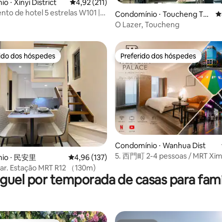
 ⋅ Xinyi District
4,92 de uma avaliação média de 5, 211 avalia
4,92 (211)
to de hotel 5 estrelas W101 |
édia de 5, 114 avaliações
Condomínio ⋅ Toucheng To
4
ysées 2 quartos 2 banheiros 2
wnship
O Lazer, Toucheng
guel de longa duração
rido dos hóspedes
Preferido dos hóspedes
 melhores preferidos dos hóspedes
Preferido dos hóspedes
Condomínio ⋅ Wanhua Dist
5. 西門町 2-4 pessoas / MRT Xim
édia de 5, 291 avaliações
nio ⋅ 民安里
4,96 de uma avaliação média de 5, 137 avalia
4,96 (137)
depósito de bagagens gratuito
ar. Estação MRT R12 （130m)
guel por temporada de casas para famí