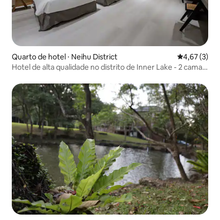
Quarto de hotel ⋅ Neihu District
4,67 de uma 
4,67 (3)
Hotel de alta qualidade no distrito de Inner Lake - 2 camas
pequenas excelentes