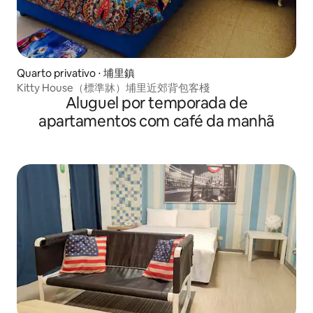
Quarto privativo ⋅ 埔里鎮
Kitty House（標準牀）埔里近郊背包客棧
Aluguel por temporada de
apartamentos com café da manhã