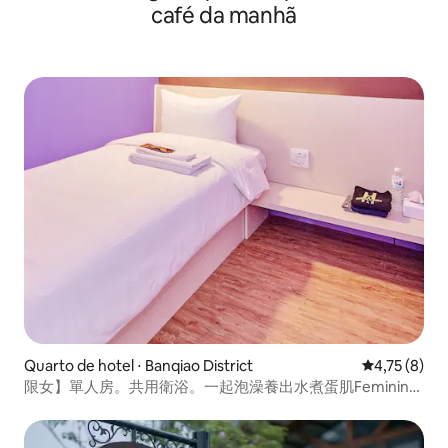
café da manhã
Quarto de hotel ⋅ Banqiao District
4,75 de uma 
4,75 (8)
限女】單人房。共用衛浴。一起泡澡養出水煮蛋肌Feminino
de solteiro/banheiro compartilhado