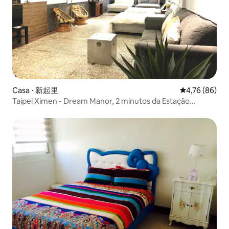
Casa ⋅ 新起里
4,76 de uma a
4,76 (86)
Taipei Ximen - Dream Manor, 2 minutos da Estação
Ximending, uma grande suíte independente para 4-10
pessoas (café da manhã gratuito)