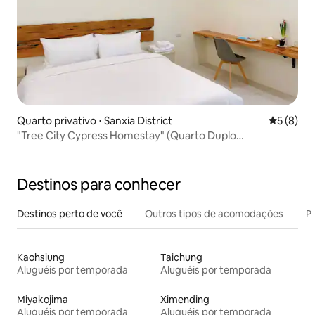
Quarto privativo ⋅ Sanxia District
5 de uma 
5 (8)
"Tree City Cypress Homestay" (Quarto Duplo
Presidencial) Acomodação recomendada em Sanxia 20
metros quadrados de suíte presidencial/1500 metros
quadrados de jardim e estacionamento exclusivo
Destinos para conhecer
Destinos perto de você
Outros tipos de acomodações
Pr
Kaohsiung
Taichung
Aluguéis por temporada
Aluguéis por temporada
Miyakojima
Ximending
Aluguéis por temporada
Aluguéis por temporada