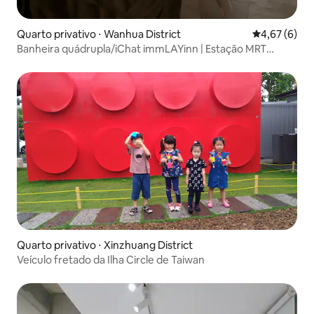
Quarto privativo ⋅ Wanhua District
4,67 de uma 
4,67 (6)
Banheira quádrupla/iChat immLAYinn | Estação MRT
Ximen de 6 minutos
Quarto privativo ⋅ Xinzhuang District
Veículo fretado da Ilha Circle de Taiwan