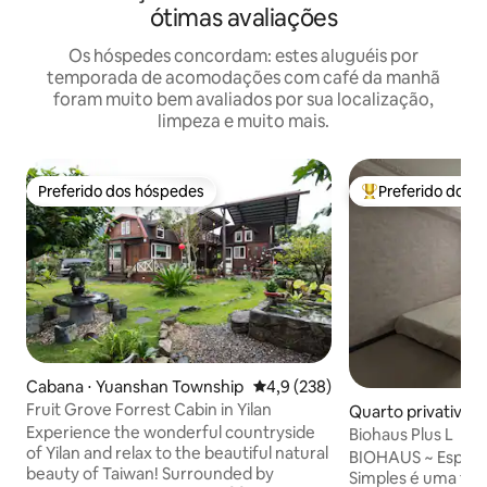
ótimas avaliações
Os hóspedes concordam: estes aluguéis por
temporada de acomodações com café da manhã
foram muito bem avaliados por sua localização,
limpeza e muito mais.
Preferido dos hóspedes
Preferido dos 
Preferido dos hóspedes
Entre os melhore
Cabana ⋅ Yuanshan Township
4,9 de uma avaliação média de 
4,9 (238)
Fruit Grove Forrest Cabin in Yilan
Quarto privativo
Experience the wonderful countryside
Biohaus Plus L
of Yilan and relax to the beautiful natural
BIOHAUS ~ Espaço
beauty of Taiwan! Surrounded by
Simples é uma felicidade L