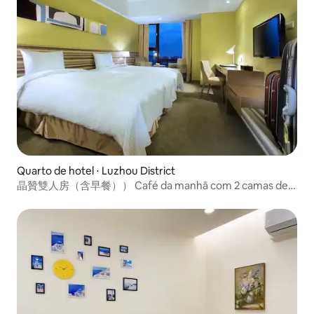
Quarto de hotel ⋅ Luzhou District
晶贊雙人房（含早餐）） Café da manhã com 2 camas de
solteiro *1 min MRT