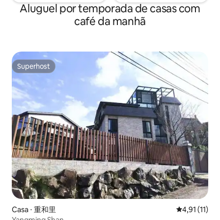
Aluguel por temporada de casas com
provide a constant source of
há um escritório 
replenishment for the nutrients in the
ateliê no mesmo edifício.
café da manhã
soil here, making Yilan a breadbasket
também está equi
county. Yilan looks out to the sea on
micro-ondas. O gerente está sempre lá
Taiwan's Northeast Coast, with
durante o dia, e à
mountains on the three other sides
um cartão especial
forming a unique geography that has
prédio, por isso é
Superhost
Superhost
nurtured an equally distinctive cultural
tempo em Taipei a
landscape and human warmth. The
county is home to Asia's second longest
highway tunnel, the Hsuehshan Tunnel,
which has reduced the driving time
between Yilan and Taipei to less than 50
minutes. From natural environments
and cold and hot springs to a wealth of
ocean recreation resources and verdant
country scenes, Yilan offers the perfect
setting to slow down and enjoy nature at
its best.
Casa ⋅ 重和里
4,91 de uma a
4,91 (11)
Yangming Shan