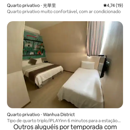
Quarto privativo ⋅ 光華里
4,74 de uma a
4,74 (19)
Quarto privativo muito confortável, com ar condicionado
Quarto privativo ⋅ Wanhua District
Tipo de quarto triplo/iPLAYinn 6 minutos para a estação
Outros aluguéis por temporada com
MRT Ximen. Localização conveniente de transporte