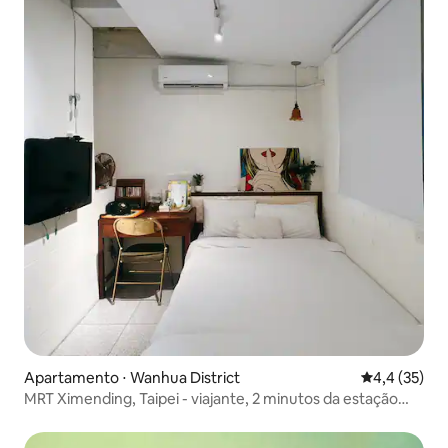
Apartamento ⋅ Wanhua District
4,4 de uma a
4,4 (35)
MRT Ximending, Taipei - viajante, 2 minutos da estação
Ximending, suíte independente, (café da manhã gratuito)