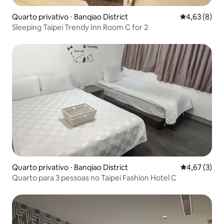
Quarto privativo ⋅ Banqiao District
4,63 de uma 
4,63 (8)
Sleeping Taipei Trendy Inn Room C for 2
Quarto privativo ⋅ Banqiao District
4,67 de uma 
4,67 (3)
Quarto para 3 pessoas no Taipei Fashion Hotel C