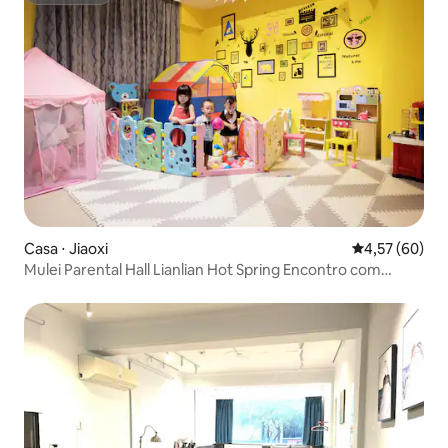
Casa ⋅ Jiaoxi
4,57 de uma a
4,57 (60)
Mulei Parental Hall Lianlian Hot Spring Encontro com
Longtan Lake - (Edifício - pode acomodar 12 pessoas)