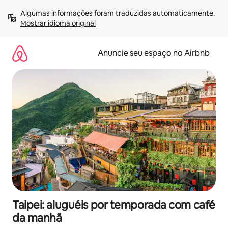
Pular
Algumas informações foram traduzidas automaticamente. 
para
Mostrar idioma original
o
conteúdo
Anuncie seu espaço no Airbnb
Taipei: aluguéis por temporada com café
da manhã