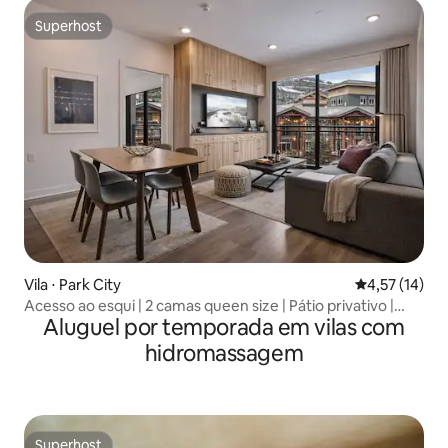
Superhost
Superhost
Vila ⋅ Park City
4,57 de uma a
4,57 (14)
Acesso ao esqui | 2 camas queen size | Pátio privativo |
Aluguel por temporada em vilas com
Jogos
hidromassagem
Superhost