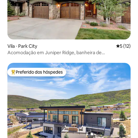
Vila ⋅ Park City
5 de uma a
5 (12)
Acomodação em Juniper Ridge, banheira de
hidromassagem, Canyons Village
Preferido dos hóspedes
Entre os melhores preferidos dos hóspedes