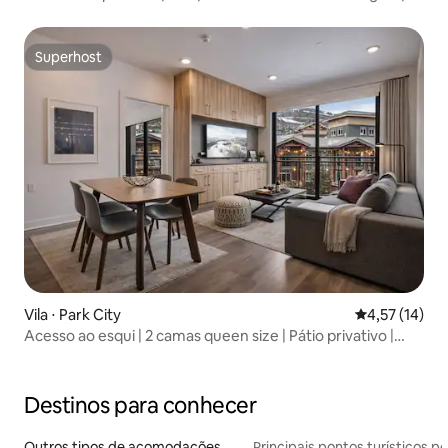
deck, acomoda 8 pessoas
Superhost
Superhost
Vila ⋅ Park City
4,57 de uma a
4,57 (14)
Acesso ao esqui | 2 camas queen size | Pátio privativo |
Jogos
Destinos para conhecer
Outros tipos de acomodações
Principais pontos turísticos po