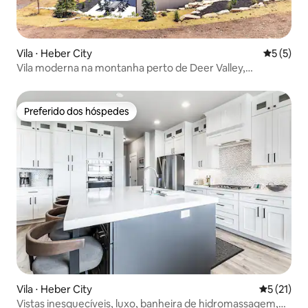
Vila ⋅ Heber City
5 de uma 
5 (5)
Vila moderna na montanha perto de Deer Valley,
acomoda 14 pessoas
Preferido dos hóspedes
Preferido dos hóspedes
Vila ⋅ Heber City
5 de uma a
5 (21)
Vistas inesquecíveis, luxo, banheira de hidromassagem,