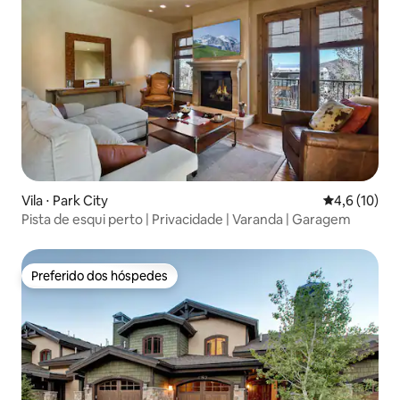
Vila ⋅ Park City
4,6 de uma a
4,6 (10)
Pista de esqui perto | Privacidade | Varanda | Garagem
Preferido dos hóspedes
Preferido dos hóspedes