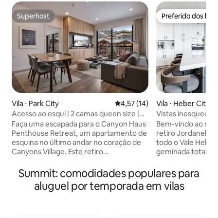
Superhost
Preferido dos hó
Superhost
Preferido dos hó
Vila ⋅ Park City
4,57 de uma avaliação média de
4,57 (14)
Vila ⋅ Heber City
Acesso ao esqui | 2 camas queen size |
Vistas inesquecíve
Pátio privativo | Jogos
hidromassagem, d
Faça uma escapada para o Canyon Haus
Bem-vindo ao nos
pessoas
Penthouse Retreat, um apartamento de
retiro Jordanelle 
esquina no último andar no coração de
todo o Vale Heber
Canyons Village. Este retiro
geminada totalme
aconchegante de 54 metros quadrados
quatro quartos e t
acomoda até quatro hóspedes e
a fuga perfeita pa
Summit: comodidades populares para
oferece vista para a montanha, um
que procuram fugi
aluguel por temporada em vilas
quarto queen, uma cama Murphy queen
de vistas inacredit
adicional no principal espaço de estar,
Provo e do Monte 
cozinha completa, pátio privativo e
dos quartos famili
banheiro moderno. Aproveite o acesso a
quarto principal. Relaxe na banheira de