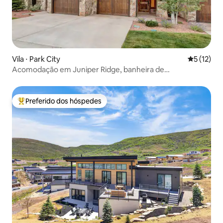
Vila ⋅ Park City
5 de uma a
5 (12)
Acomodação em Juniper Ridge, banheira de
hidromassagem, Canyons Village
Preferido dos hóspedes
Entre os melhores preferidos dos hóspedes