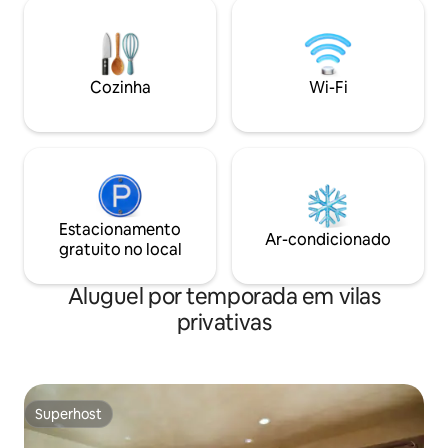
uma banheira de hidromassagem,
hidromassagem do
academia, sala de jogos e esqui, trilhas,
desfrute da vista 
restaurantes e compras de nível
enquanto se sent
internacional a poucos passos da sua
tudo o que vê.
Cozinha
Wi-Fi
porta.
Estacionamento
Ar-condicionado
gratuito no local
Aluguel por temporada em vilas
privativas
Superhost
Superhost