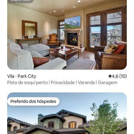
Superhost
Vila ⋅ Park City
4,6 de uma a
4,6 (10)
Pista de esqui perto | Privacidade | Varanda | Garagem
Preferido dos hóspedes
Preferido dos hóspedes