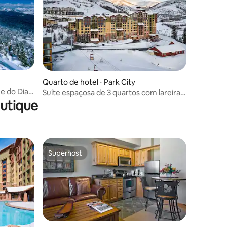
ções
Quarto de hotel ⋅ Park City
e do Dia
Suíte espaçosa de 3 quartos com lareira e
ereiro
vista para a montanha
utique
Superhost
Superhost