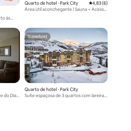
Quarto de hotel ⋅ Park City
4,83 de uma avaliaçã
4,83 (6)
Área útil aconchegante | Sauna + Acesso
ao spa |
to às
Superhost
Superhost
ções
Quarto de hotel ⋅ Park City
e do Dia
Suíte espaçosa de 3 quartos com lareira e
ereiro
vista para a montanha