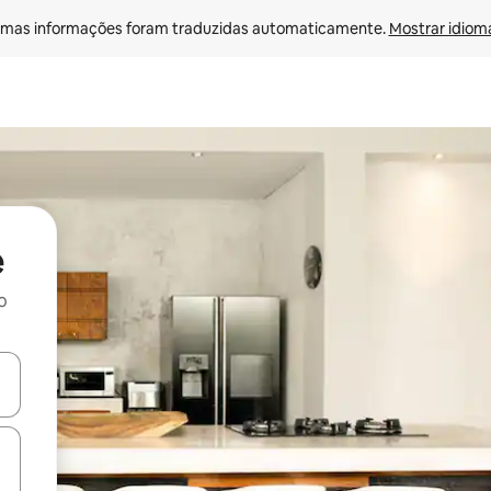
mas informações foram traduzidas automaticamente. 
Mostrar idioma
e
o
ore-os usando as seta para cima e para baixo do teclado ou tocando e