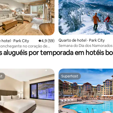
Quarto de hotel ⋅ Park City
hotel ⋅ Park City
4,9 de uma avaliação média de 5, 59 avalia
4,9 (59)
 média de 5, 3 avaliações
Semana do Dia dos Namorados 
conchegante no coração de
dos Presidentes: 14 a 21 de fev
s aluguéis por temporada em hotéis bo
st
Superhost
st
Superhost