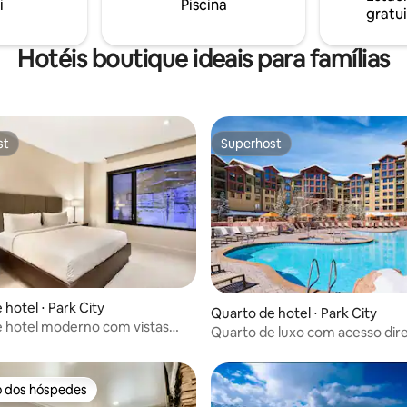
i
Piscina
adicional.
relaxante.
gratui
Hotéis boutique ideais para famílias
st
Superhost
st
Superhost
hotel ⋅ Park City
Quarto de hotel ⋅ Park City
 hotel moderno com vistas
Quarto de luxo com acesso dire
s | Lift Park City
pistas de esqui!
o dos hóspedes
o dos hóspedes