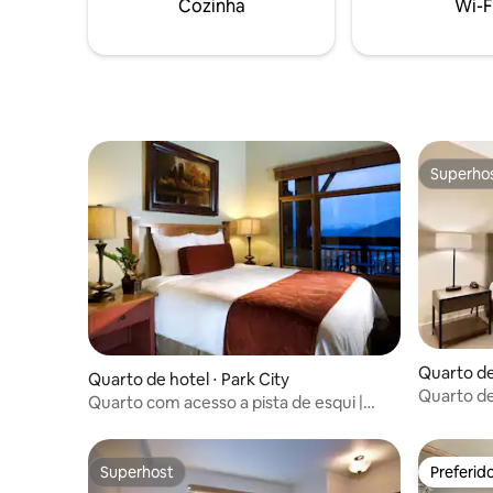
Cozinha
Wi-F
para relaxar depois de um dia nas pistas.
uma taxa 
Tudo em um ambiente amigável.
Superho
Superho
Quarto de 
Quarto de hotel ⋅ Park City
Quarto de
Quarto com acesso a pista de esqui |
panorâmica
Jacuzzi na cobertura
Superhost
Preferid
Superhost
Preferid