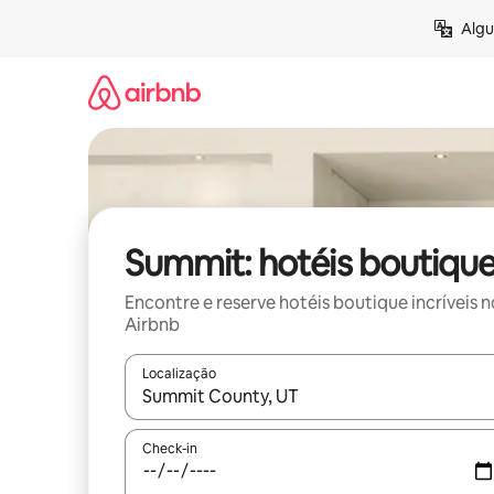
Pular
Algu
para
o
conteúdo
Summit: hotéis boutiqu
Encontre e reserve hotéis boutique incríveis n
Airbnb
Localização
Quando os resultados estiverem disponíveis, expl
Check-in