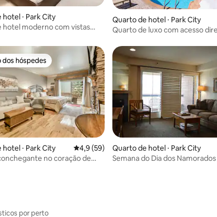
hotel ⋅ Park City
Quarto de hotel ⋅ Park City
 hotel moderno com vistas
Quarto de luxo com acesso dire
s | Lift Park City
pistas de esqui!
o dos hóspedes
o dos hóspedes
hotel ⋅ Park City
4,9 de uma avaliação média de 5, 59 avalia
4,9 (59)
Quarto de hotel ⋅ Park City
 média de 5, 3 avaliações
conchegante no coração de
Semana do Dia dos Namorados 
dos Presidentes: 14 a 21 de fev
sticos por perto