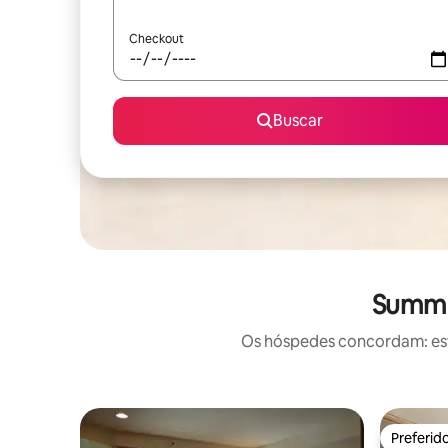
Checkout
Buscar
Summit
Os hóspedes concordam: este
Preferid
Preferid