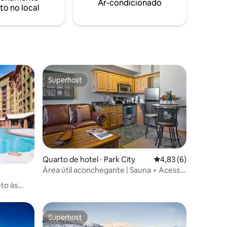
Ar-condicionado
to no local
cidade montanhosa.
Superhost
Superhost
Quarto de hotel ⋅ Park City
4,83 de uma avaliaçã
4,83 (6)
Área útil aconchegante | Sauna + Acesso
ao spa |
to às
Superhost
Superhost