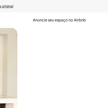
 original
Anuncie seu espaço no Airbnb
 deslizando o dedo na tela.