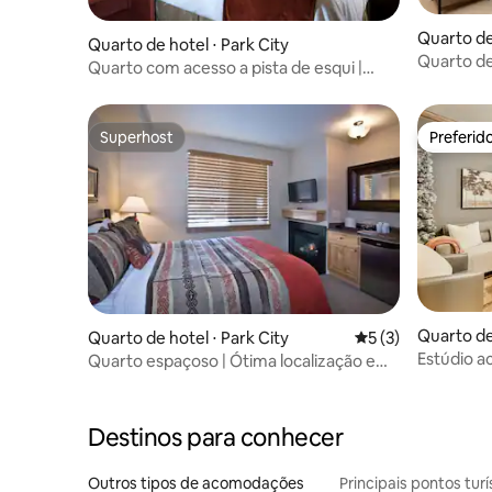
Quarto de 
Quarto de hotel ⋅ Park City
Quarto de
Quarto com acesso a pista de esqui |
panorâmica
Jacuzzi na cobertura
Superhost
Preferid
Superhost
Preferid
Quarto de 
Quarto de hotel ⋅ Park City
5 de uma avaliação
5 (3)
Estúdio a
Quarto espaçoso | Ótima localização em
Park City
Park City
Destinos para conhecer
Outros tipos de acomodações
Principais pontos turí