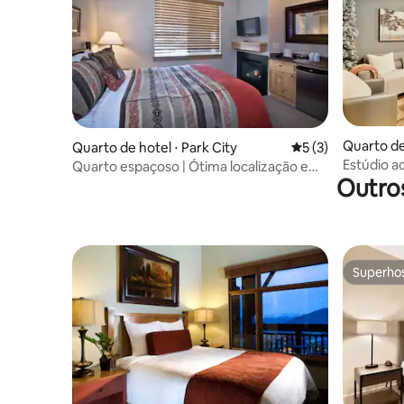
Quarto de 
Quarto de hotel ⋅ Park City
5 de uma avaliação
5 (3)
Estúdio a
Quarto espaçoso | Ótima localização em
Park City
Outro
Park City
Superho
Superho