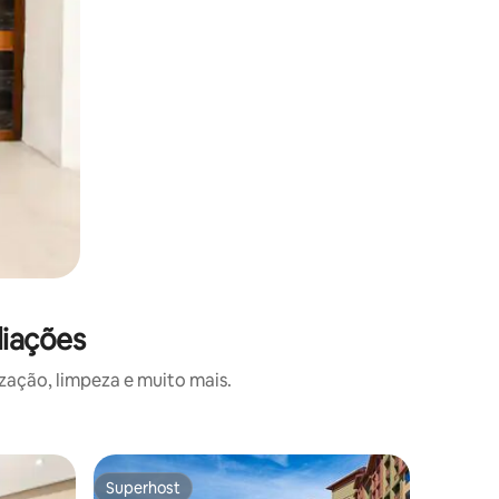
liações
zação, limpeza e muito mais.
Superhost
Superho
Superhost
Superho