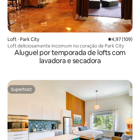
Loft ⋅ Park City
4,97 de uma av
4,97 (109)
Loft deliciosamente incomum no coração de Park City
Aluguel por temporada de lofts com
lavadora e secadora
Superhost
Superhost