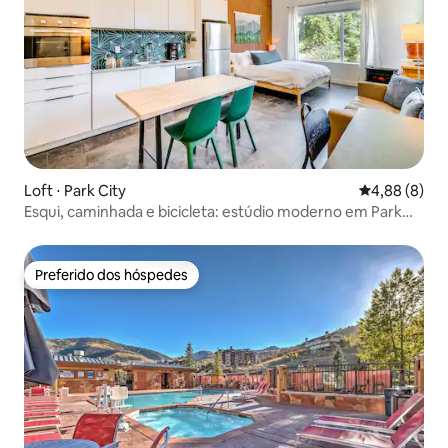
Loft ⋅ Park City
4,88 de uma 
4,88 (8)
Esqui, caminhada e bicicleta: estúdio moderno em Park
City
Preferido dos hóspedes
Preferido dos hóspedes