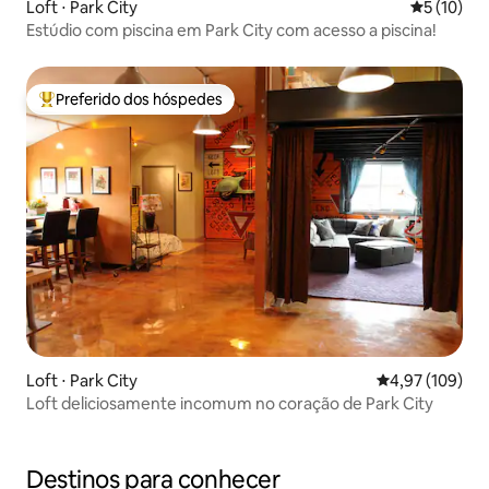
Loft ⋅ Park City
5 de uma a
5 (10)
Estúdio com piscina em Park City com acesso a piscina!
Preferido dos hóspedes
Entre os melhores preferidos dos hóspedes
Loft ⋅ Park City
4,97 de uma av
4,97 (109)
Loft deliciosamente incomum no coração de Park City
Destinos para conhecer