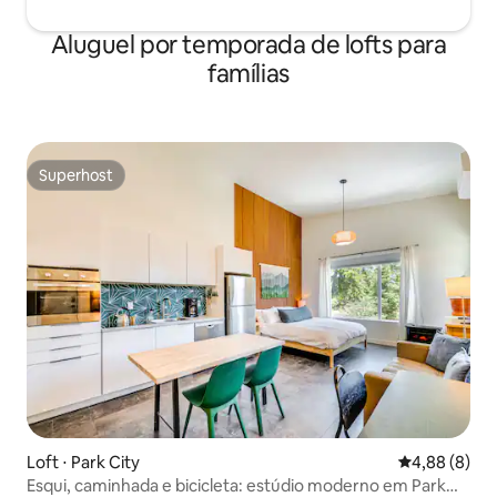
Aluguel por temporada de lofts para
famílias
Superhost
Superhost
Loft ⋅ Park City
4,88 de uma 
4,88 (8)
Esqui, caminhada e bicicleta: estúdio moderno em Park