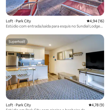
Loft ⋅ Park City
4,94 de uma a
4,94 (16)
Estúdio com entrada/saída para esquis no Sundial Lodge
com banheira de hidromassagem!
Superhost
Superhost
Loft ⋅ Park City
4,78 de uma 
4,78 (9)