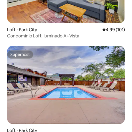
Loft ⋅ Park City
4,99 de uma av
4,99 (101)
Condomínio Loft Iluminado A+Vista
Superhost
Superhost
Loft ⋅ Park City