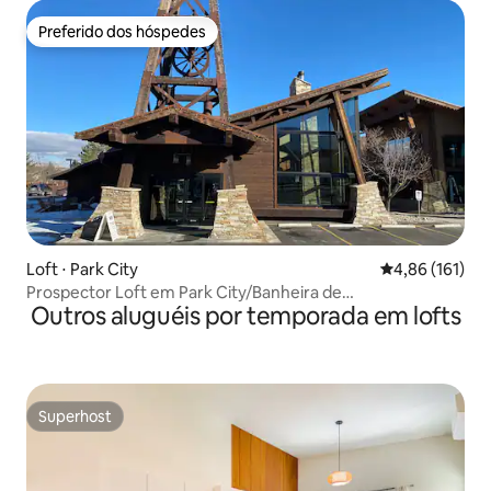
Preferido dos hóspedes
Preferido dos hóspedes
Loft ⋅ Park City
4,86 de uma av
4,86 (161)
Prospector Loft em Park City/Banheira de
Outros aluguéis por temporada em lofts
hidromassagem/Piscina sazonal
Superhost
Superhost