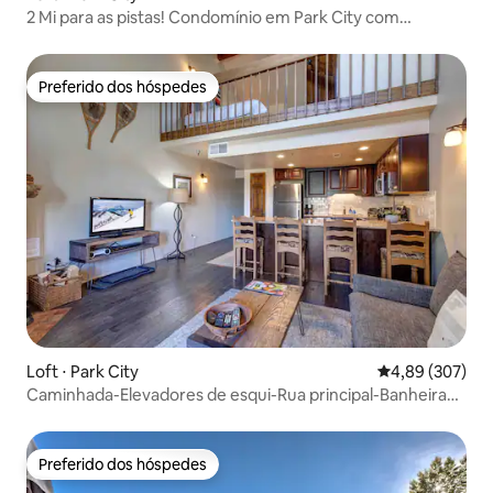
2 Mi para as pistas! Condomínio em Park City com
banheira de hidromassagem
Preferido dos hóspedes
Preferido dos hóspedes
Loft ⋅ Park City
4,89 de uma ava
4,89 (307)
Caminhada-Elevadores de esqui-Rua principal-Banheira
de hidromassagem-6 pessoas-estacionamento
Preferido dos hóspedes
Preferido dos hóspedes