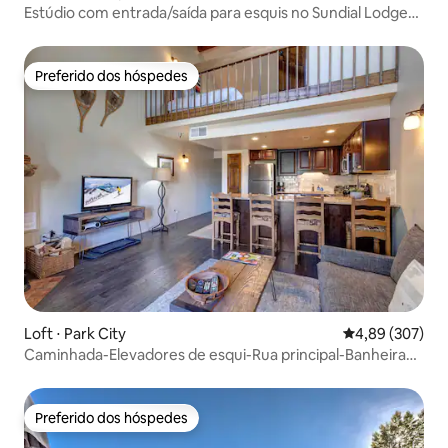
Estúdio com entrada/saída para esquis no Sundial Lodge
com banheira de hidromassagem!
Preferido dos hóspedes
Preferido dos hóspedes
Loft ⋅ Park City
4,89 de uma ava
4,89 (307)
Caminhada-Elevadores de esqui-Rua principal-Banheira
de hidromassagem-6 pessoas-estacionamento
Preferido dos hóspedes
Preferido dos hóspedes