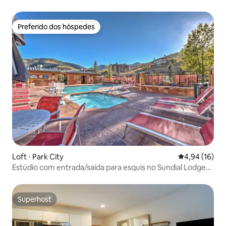
City
Preferido dos hóspedes
Preferido dos hóspedes
Loft ⋅ Park City
4,94 de uma a
4,94 (16)
Estúdio com entrada/saída para esquis no Sundial Lodge
com banheira de hidromassagem!
Superhost
Superhost