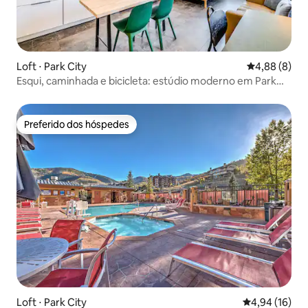
Loft ⋅ Park City
4,88 de uma 
4,88 (8)
Esqui, caminhada e bicicleta: estúdio moderno em Park
City
Preferido dos hóspedes
Preferido dos hóspedes
Loft ⋅ Park City
4,94 de uma a
4,94 (16)