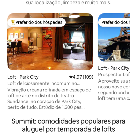
sua localização, limpeza e muito mais.
Preferido dos hóspedes
Preferido dos hó
Entre os melhores preferidos dos hóspedes
Preferido dos hó
Loft ⋅ Park City
Prospector Loft e
Loft ⋅ Park City
4,97 de uma avaliação média de 
4,97 (109)
de hidromassagem
Aproveite sua est
Loft deliciosamente incomum no
nosso novo condo
coração de Park City
Vibração urbana refinada em espaço de
segundo andar com
loft de arte no distrito de teatro
loft tem uma cama
Sundance, no coração de Park City,
clarabóia. O andar
perto de tudo. Estúdio de 1.300 pés
banheira completa
quadrados com lofts em 3 níveis - 80
pullout. A máquina
passos para o distrito de restaurantes
Summit: comodidades populares para
no banheiro ofere
mais popular, Cidade Velha a 1 milha de
conveniente na un
aluguel por temporada de lofts
distância de ônibus gratuito ou a pé.
caminhada de dist
Centro de arte, cafés, mercado a