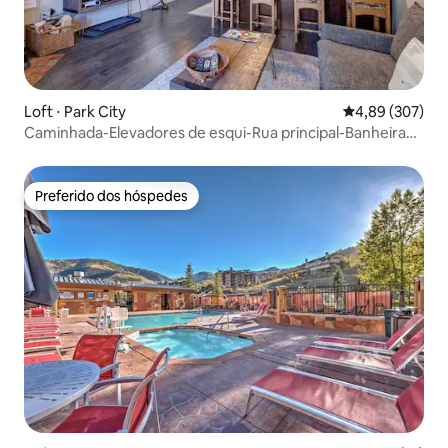
Loft ⋅ Park City
4,89 de uma ava
4,89 (307)
Caminhada-Elevadores de esqui-Rua principal-Banheira
de hidromassagem-6 pessoas-estacionamento
Preferido dos hóspedes
Preferido dos hóspedes