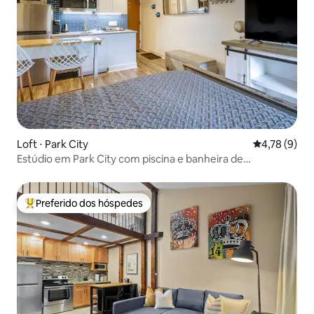
Loft ⋅ Park City
4,78 de uma 
4,78 (9)
Estúdio em Park City com piscina e banheira de
hidromassagem!
Preferido dos hóspedes
Entre os melhores preferidos dos hóspedes