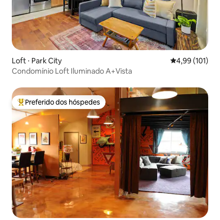
Loft ⋅ Park City
4,99 de uma av
4,99 (101)
Condomínio Loft Iluminado A+Vista
Preferido dos hóspedes
Entre os melhores preferidos dos hóspedes