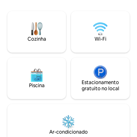
banheira de hidr
poucos passos de distância. Trilhas e
pessoas e uma pis
esqui a poucos minutos de distância.
distância a pé é tr
Grande armazenamento de
variedade de rest
bicicleta/esqui/equipamento. Espaço
público gratuito c
bonito e único dentro, fora de uma
compras, merceari
unidade de condomínio de tijolos que é
Street.
Cozinha
Wi-Fi
muito tranquila à noite. Trabalhando
remotamente? WIFI de alta velocidade!
Estacionamento
Piscina
gratuito no local
Ar-condicionado