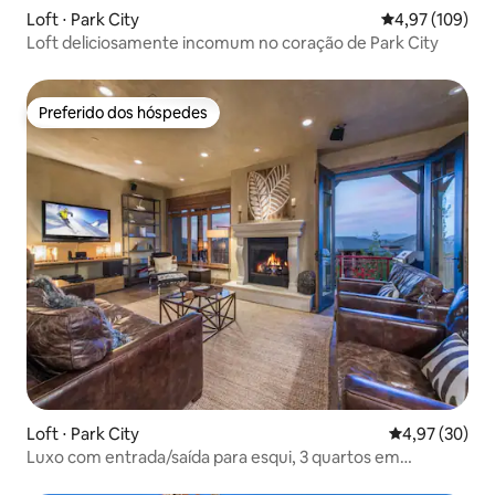
Loft ⋅ Park City
4,97 de uma av
4,97 (109)
Loft deliciosamente incomum no coração de Park City
Preferido dos hóspedes
Preferido dos hóspedes
Loft ⋅ Park City
4,97 de uma a
4,97 (30)
Luxo com entrada/saída para esqui, 3 quartos em
Canyons/Park City Mtn