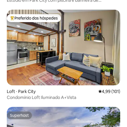
Estúdio em Park City com piscina e banheira de
hidromassagem!
Preferido dos hóspedes
Entre os melhores preferidos dos hóspedes
Loft ⋅ Park City
4,99 de uma av
4,99 (101)
Condomínio Loft Iluminado A+Vista
Superhost
Superhost