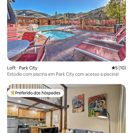
Loft ⋅ Park City
5 de uma a
5 (10)
Estúdio com piscina em Park City com acesso a piscina!
Preferido dos hóspedes
Entre os melhores preferidos dos hóspedes