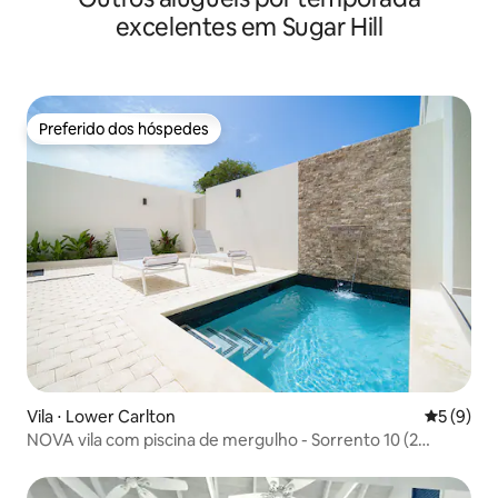
excelentes em Sugar Hill
Preferido dos hóspedes
Preferido dos hóspedes
Vila ⋅ Lower Carlton
5 de uma 
5 (9)
NOVA vila com piscina de mergulho - Sorrento 10 (2
camas)