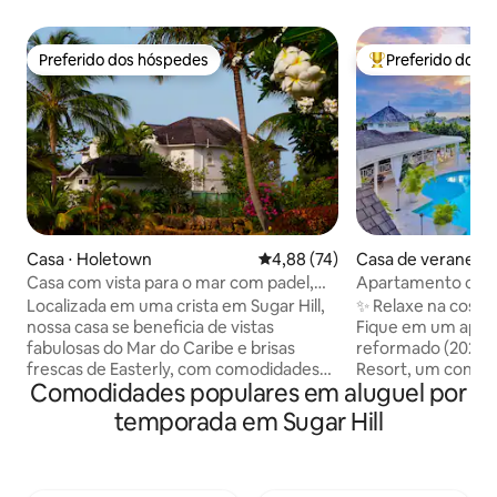
Preferido dos hóspedes
Preferido dos 
Preferido dos hóspedes
Entre os melhore
Casa ⋅ Holetown
4,88 de uma avaliação média de
4,88 (74)
Casa de veraneio 
fast
Casa com vista para o mar com padel,
Apartamento com 
academia, tênis, piscinas etc
banheiros com des
Localizada em uma crista em Sugar Hill,
✨ Relaxe na costa
nossa casa se beneficia de vistas
Fique em um apa
fabulosas do Mar do Caribe e brisas
reformado (2022) n
frescas de Easterly, com comodidades
Resort, um condom
Comodidades populares em aluguel por
de um hotel enquanto você fica em sua
em uma crista com
própria casa privada com banheira de
partir do clube e v
temporada em Sugar Hill
hidromassagem e jardim tropical. Você
tropical/piscina a 
tem acesso ao nosso grande ginásio,
Os quartos se ab
quadras de tênis e padel, piscinas, sala
com vista para jar
de jogos com TV de 60 polegadas,
piscina Cadeiras de praia e guarda-sóis