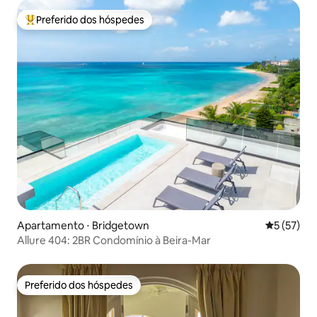
Preferido dos hóspedes
Entre os melhores preferidos dos hóspedes
Apartamento ⋅ Bridgetown
5 de uma a
5 (57)
Allure 404: 2BR Condomínio à Beira-Mar
Preferido dos hóspedes
Preferido dos hóspedes