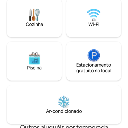
restaurante, loja, segurança 24 horas
gratuitos. A apenas 5 minutos dos
por dia, 7 dias por semana, etc. Nossa
restaurantes, loja
casa acomoda 6 pessoas e uma casa de
Holetown Perfeito 
campo independente separada
ou amigos que pr
Cozinha
Wi-Fi
acomoda 2 pessoas - veja as condições
conveniência e ch
de uso abaixo **. Perto de Holetown há
restaurantes e compras isentas de
impostos
Estacionamento
Piscina
gratuito no local
Ar-condicionado
Outros aluguéis por temporada