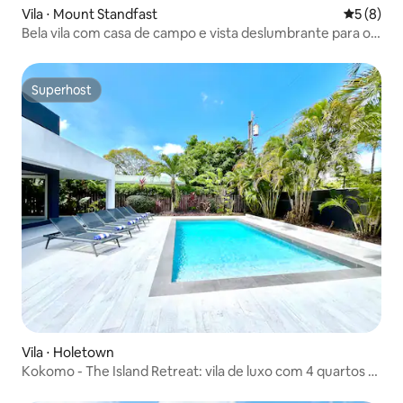
Vila ⋅ Mount Standfast
5 de uma 
5 (8)
Bela vila com casa de campo e vista deslumbrante para o
mar
Superhost
Superhost
Vila ⋅ Holetown
Kokomo - The Island Retreat: vila de luxo com 4 quartos e
piscina