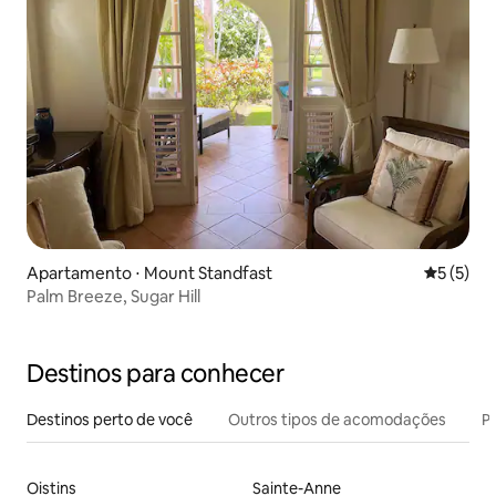
Apartamento ⋅ Mount Standfast
5 de uma 
5 (5)
Palm Breeze, Sugar Hill
Destinos para conhecer
Destinos perto de você
Outros tipos de acomodações
Pr
Oistins
Sainte-Anne