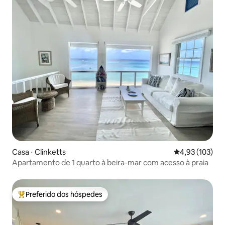
Casa ⋅ Clinketts
4,93 de uma av
4,93 (103)
Apartamento de 1 quarto à beira-mar com acesso à praia
Preferido dos hóspedes
Entre os melhores preferidos dos hóspedes