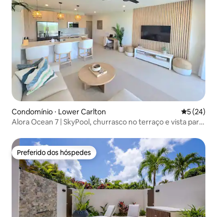
Condomínio ⋅ Lower Carlton
5 de uma a
5 (24)
Alora Ocean 7 | SkyPool, churrasco no terraço e vista para
o mar
Preferido dos hóspedes
Preferido dos hóspedes