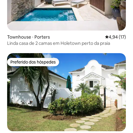
Townhouse ⋅ Porters
4,94 de uma a
4,94 (17)
Linda casa de 2 camas em Holetown perto da praia
Preferido dos hóspedes
Preferido dos hóspedes