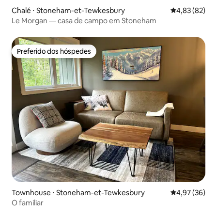
Chalé ⋅ Stoneham-et-Tewkesbury
4,83 de uma a
4,83 (82)
Le Morgan — casa de campo em Stoneham
Preferido dos hóspedes
Preferido dos hóspedes
Townhouse ⋅ Stoneham-et-Tewkesbury
4,97 de uma a
4,97 (36)
O familiar