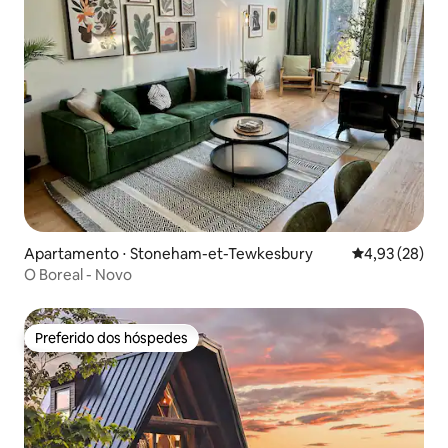
Apartamento ⋅ Stoneham-et-Tewkesbury
4,93 de uma a
4,93 (28)
O Boreal - Novo
Preferido dos hóspedes
Preferido dos hóspedes