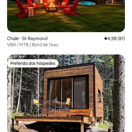
Chalé ⋅ St-Raymond
4,98 de uma a
4,98 (81)
VBN / MTB / Bord de l'eau
Preferido dos hóspedes
Preferido dos hóspedes