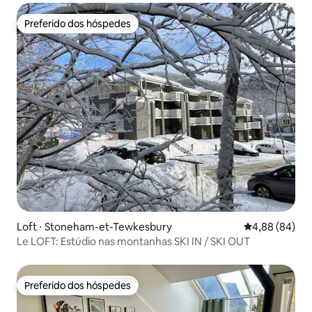
Preferido dos hóspedes
Preferido dos hóspedes
Loft ⋅ Stoneham-et-Tewkesbury
4,88 de uma av
4,88 (84)
Le LOFT: Estúdio nas montanhas SKI IN / SKI OUT
Preferido dos hóspedes
Preferido dos hóspedes