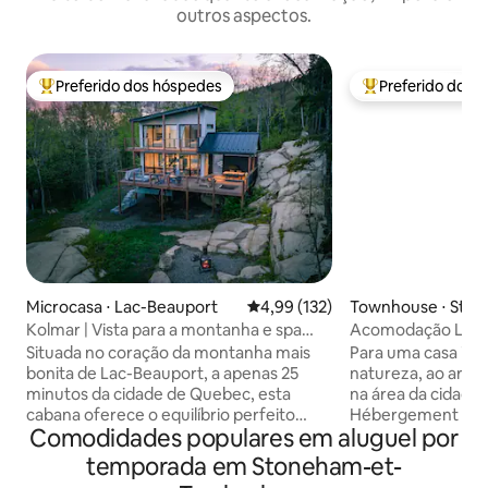
outros aspectos.
Preferido dos hóspedes
Preferido dos 
Entre os melhores preferidos dos hóspedes
Entre os melhore
Microcasa ⋅ Lac-Beauport
4,99 de uma avaliação média de 
4,99 (132)
Townhouse ⋅ Sto
Tewkesbury
Kolmar | Vista para a montanha e spa
Acomodação Le Ve
perto da cidade de Quebec
montanha
Situada no coração da montanha mais
Para uma casa ide
bonita de Lac-Beauport, a apenas 25
natureza, ao ar liv
minutos da cidade de Quebec, esta
na área da cidade
cabana oferece o equilíbrio perfeito
Hébergement Le 
Comodidades populares em aluguel por
entre natureza e conforto. Localizado
do estabeleciment
em Domaine Le Maelström, desfrute de
turístico zoneado. Nossa residênci
temporada em Stoneham-et-
atividades como caminhadas, ciclismo
secundária a pouc