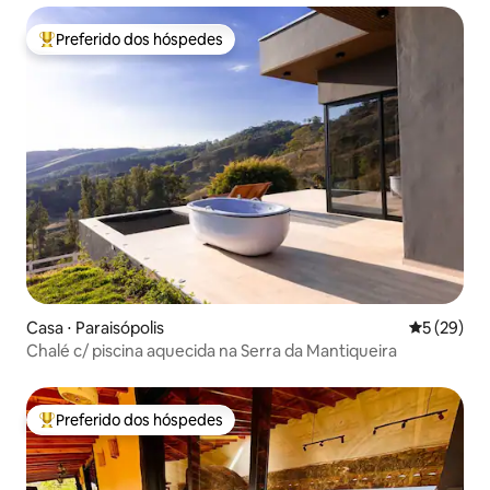
Preferido dos hóspedes
Entre os melhores preferidos dos hóspedes
Casa ⋅ Paraisópolis
5 de uma a
5 (29)
Chalé c/ piscina aquecida na Serra da Mantiqueira
Preferido dos hóspedes
Entre os melhores preferidos dos hóspedes