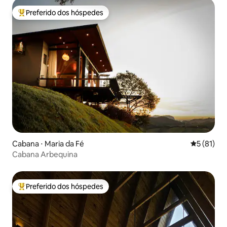
Preferido dos hóspedes
Entre os melhores preferidos dos hóspedes
Cabana ⋅ Maria da Fé
5 de uma a
5 (81)
Cabana Arbequina
Preferido dos hóspedes
Entre os melhores preferidos dos hóspedes