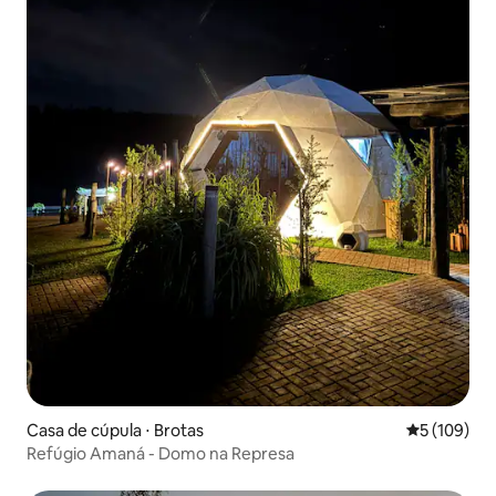
Casa de cúpula ⋅ Brotas
5 de uma av
5 (109)
Refúgio Amaná - Domo na Represa