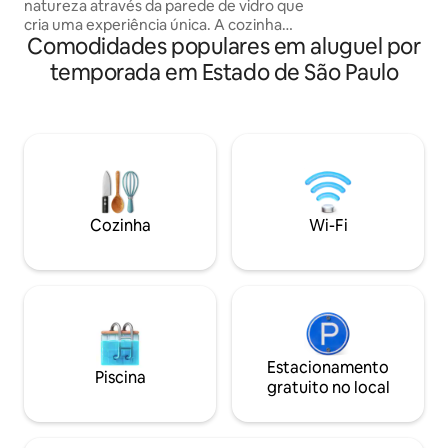
uma experiência di
natureza através da parede de vidro que
memorável.
cria uma experiência única. A cozinha
Comodidades populares em aluguel por
compacta, porém completa, oferece
tudo o que você precisa: cooktop,
temporada em Estado de São Paulo
frigobar, filtro de água (fria e gelada),
cafeteira de cápsulas, airfryer e aparelho
de fondue. Para seu conforto, toda a
cabana conta com aquecimento a gás
nas torneiras, chuveiro e banheira, além
de ar-condicionado, Wi-Fi, smart TV e
uma aconchegante lareira para noites
perfeitas.
Cozinha
Wi-Fi
Estacionamento
Piscina
gratuito no local