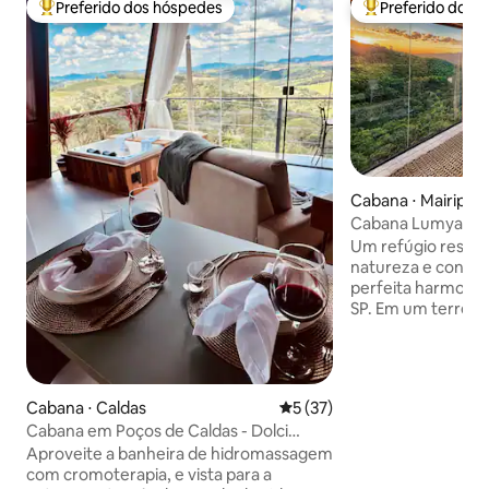
Preferido dos hóspedes
Preferido dos 
Entre os melhores preferidos dos hóspedes
Entre os melhore
Cabana ⋅ Mairipor
Cabana Lumya | Lu
próximo a SP
Um refúgio reserv
natureza e confo
perfeita harmonia
SP. Em um terreno totalmente privativo,
sem outras unidad
pensado para propo
exclusividade e imersão
aquecida de borda 
Cabana ⋅ Caldas
5 de uma avaliação média de
5 (37)
imersão suspensa
Cabana em Poços de Caldas - Dolci
elegantes convid
Cabannas
vista única. Materiais nobres, enxoval
Aproveite a banheira de hidromassagem
premium e atmosfe
com cromoterapia, e vista para a