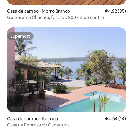
Casa de campo ⋅ Morro Branco
4,92 de uma a
4,92 (85)
Guararema Chácara, festas a 800 mt do centro
Superhost
Superhost
Casa de campo ⋅ Itutinga
4,64 de uma a
4,64 (14)
Casa na Represa de Camargos