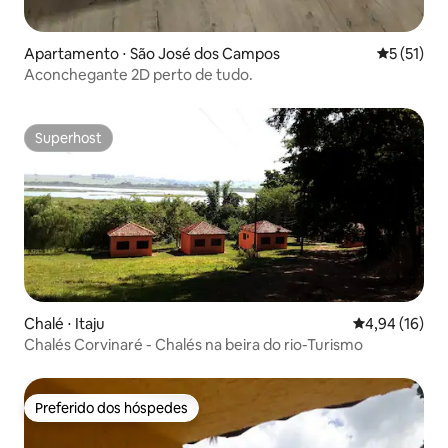
Apartamento ⋅ São José dos Campos
5 de uma a
5 (51)
Aconchegante 2D perto de tudo.
Superhost
Superhost
Chalé ⋅ Itaju
4,94 de uma a
4,94 (16)
Chalés Corvinaré - Chalés na beira do rio-Turismo
Preferido dos hóspedes
Preferido dos hóspedes