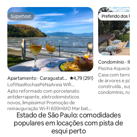
Superhost
Preferido dos hó
Superhost
Preferido dos hó
Condomínio ⋅ Ibira
Piscina Aquecida,
Delfinópolis
Casa com terreno
Apartamento ⋅ Caraguatatu
4,79 de uma avaliação média de 
4,79 (291)
de árvores e páss
ba
LoftNasRochasPéNaAreia Wifi
construída , super
Petfriendly 2Garagens
Apto reformado com porcelanato
condomínio, na re
antiderrapante, eletrodomésticos
30 min de Delfinóp
novos, limpíssimo! Promoção de
jantar com lareira
reinauguração Wi-Fi 600mb!O Mar bate
lenha e mesa de s
Estado de São Paulo: comodidades
ao redor do jardim, Não tem rua para
equipada. 6 suíte
atravessar, 2 Garagens excelentes,
área social para a
populares em locações com pista de
cobertas, Elevadores Novos,3km do
aquecida, com bord
esqui perto
centro, mercado ao lado, praia sem
água para a piscina 