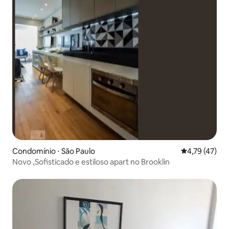
Condomínio ⋅ São Paulo
4,79 de uma a
4,79 (47)
Novo ,Sofisticado e estiloso apart no Brooklin