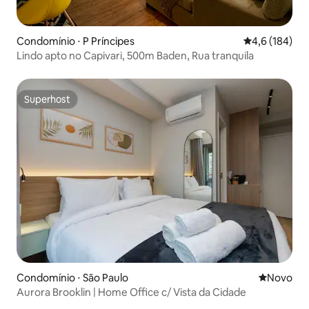
Condomínio ⋅ P Príncipes
4,6 de uma av
4,6 (184)
Lindo apto no Capivari, 500m Baden, Rua tranquila
Superhost
Superhost
Condomínio ⋅ São Paulo
Novo lugar
Novo
Aurora Brooklin | Home Office c/ Vista da Cidade