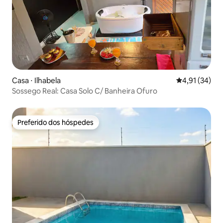
Casa ⋅ Ilhabela
4,91 de uma a
4,91 (34)
Sossego Real: Casa Solo C/ Banheira Ofuro
Preferido dos hóspedes
Preferido dos hóspedes