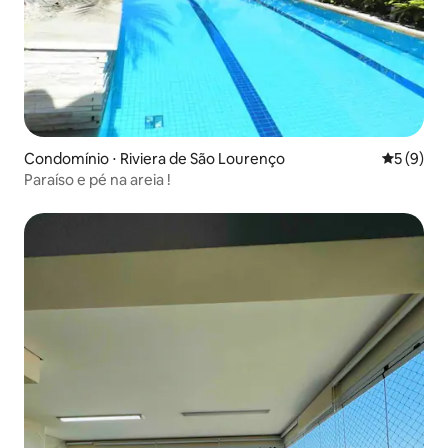
Condomínio ⋅ Riviera de São Lourenço
5 de uma 
5 (9)
Paraíso e pé na areia !