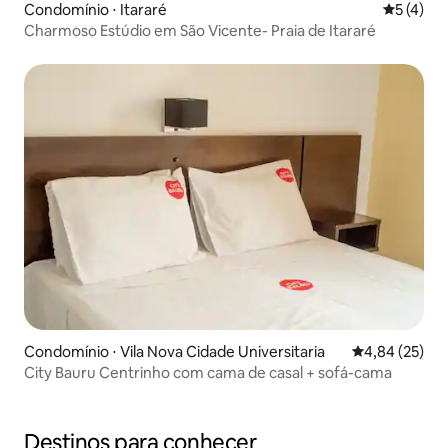
Condomínio ⋅ Itararé
5 de uma 
5 (4)
Charmoso Estúdio em São Vicente- Praia de Itararé
Condomínio ⋅ Vila Nova Cidade Universitaria
4,84 de uma a
4,84 (25)
City Bauru Centrinho com cama de casal + sofá-cama
Destinos para conhecer