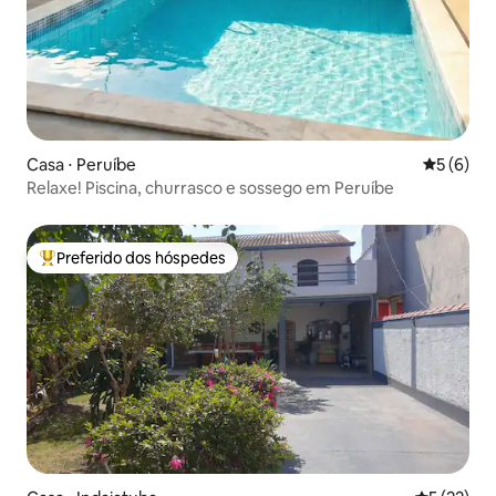
Casa ⋅ Peruíbe
5 de uma 
5 (6)
Relaxe! Piscina, churrasco e sossego em Peruíbe
Preferido dos hóspedes
Entre os melhores preferidos dos hóspedes