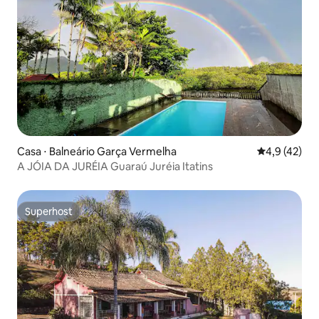
Casa ⋅ Balneário Garça Vermelha
4,9 de uma a
4,9 (42)
A JÓIA DA JURÉIA Guaraú Juréia Itatins
Superhost
Superhost