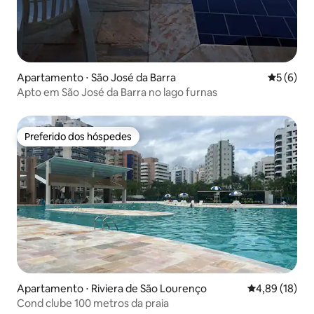
Apartamento ⋅ São José da Barra
5 de uma 
5 (6)
Apto em São José da Barra no lago furnas
Preferido dos hóspedes
Preferido dos hóspedes
Apartamento ⋅ Riviera de São Lourenço
4,89 de uma a
4,89 (18)
Cond clube 100 metros da praia