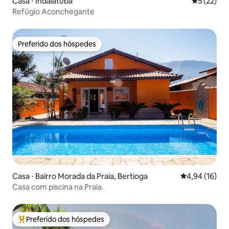
Casa ⋅ Indaiatuba
5 de uma a
5 (22)
Refúgio Aconchegante
Preferido dos hóspedes
Preferido dos hóspedes
Casa ⋅ Bairro Morada da Praia, Bertioga
4,94 de uma a
4,94 (16)
Casa com piscina na Praia.
Preferido dos hóspedes
Entre os melhores preferidos dos hóspedes