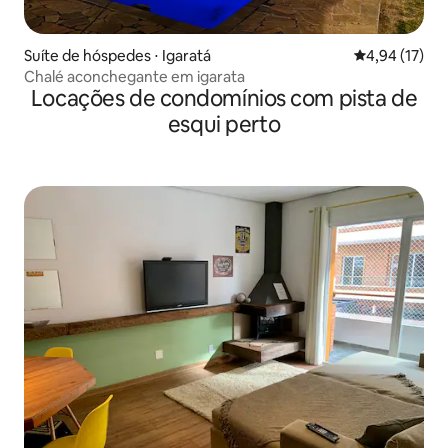
Suíte de hóspedes ⋅ Igaratá
4,94 de uma a
4,94 (17)
Chalé aconchegante em igarata
Locações de condomínios com pista de
esqui perto