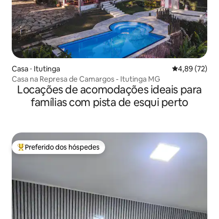
Casa ⋅ Itutinga
4,89 de uma a
4,89 (72)
Casa na Represa de Camargos - Itutinga MG
Locações de acomodações ideais para
famílias com pista de esqui perto
Preferido dos hóspedes
Entre os melhores preferidos dos hóspedes