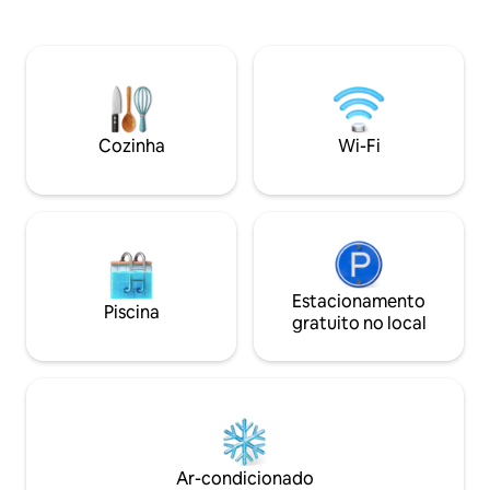
ondas,rasa!Churrasqueira, Academia de
para represa e m
ginástica! PetFriendly!Cama casal
amplo, pier grand
Queensize! Ventiladores de teto, 2TVs
49’ no quarto e na sala. É preciso enviar
para mim a foto do Rg de todos os
inquilinos e também a placa dos carros
Cozinha
Wi-Fi
Estacionamento
Piscina
gratuito no local
Ar-condicionado