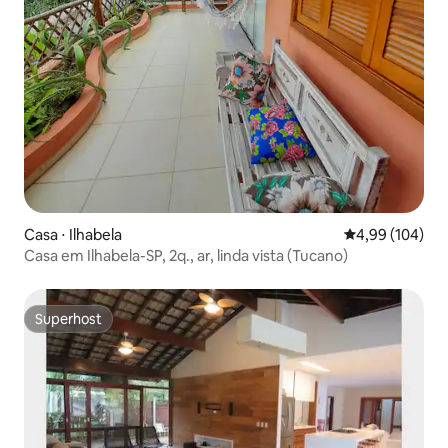
Casa ⋅ Ilhabela
4,99 de uma av
4,99 (104)
Casa em Ilhabela-SP, 2q., ar, linda vista (Tucano)
Superhost
Superhost