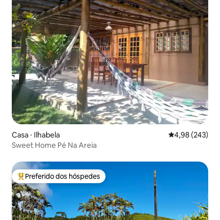
Casa ⋅ Ilhabela
4,98 de uma ava
4,98 (243)
Sweet Home Pé Na Areia
Preferido dos hóspedes
Entre os melhores preferidos dos hóspedes