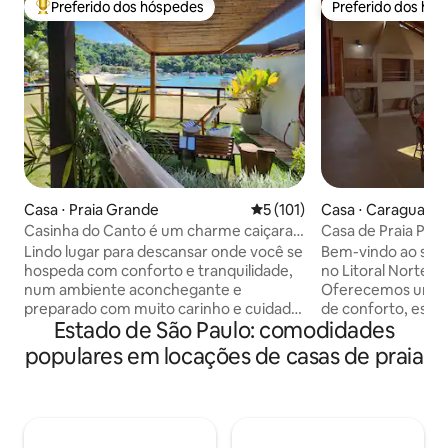
Preferido dos hóspedes
Preferido dos hó
Entre os melhores preferidos dos hóspedes
Preferido dos hó
Casa ⋅ Praia Grande
5 de uma avaliação média de 
5 (101)
Casa ⋅ Caraguata
Casinha do Canto é um charme caiçara,
Casa de Praia Pé 
pé na areia!
Lindo lugar para descansar onde você se
Bem-vindo ao seu 
hospeda com conforto e tranquilidade,
no Litoral Norte d
num ambiente aconchegante e
Oferecemos uma e
preparado com muito carinho e cuidado
de conforto, esti
Estado de São Paulo: comodidades
02 quartos duplos (um com cama queen
natureza — tudo i
e o outro, duas camas de solteiro,
seus pés. Em men
populares em locações de casas de praia
podendo virar cama casal), 01 banheiro e
caminhando, você 
sala ,completos e decorados As camas
águas da praia. 📍 Localização: A poucos
são confortáveis e todo enxoval da casa
minutos andando 
com qualidade Temos também toalhas
Azul e a apenas 5 
para banho, rosto e praia Varanda
supermercado, fa