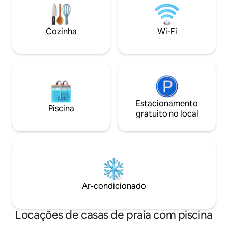
charmosa de frente para a Praia Grande
conveniências. Es
de Paraty Cozinha equipada e completa
centro de Caragua
a sua disposição
hora da Ilha Bela e
Cozinha
Wi-Fi
Estacionamento
Piscina
gratuito no local
Ar-condicionado
Locações de casas de praia com piscina