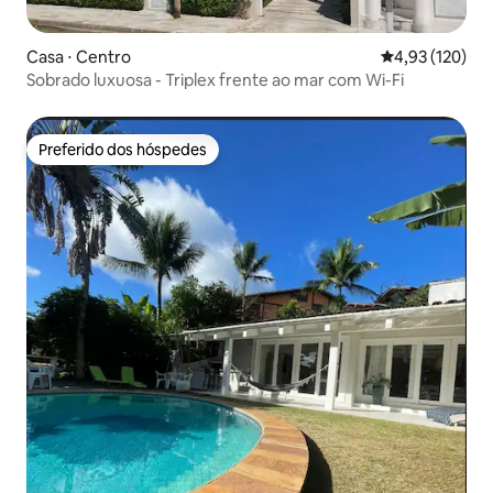
Casa ⋅ Centro
4,93 de uma av
4,93 (120)
Sobrado luxuosa - Triplex frente ao mar com Wi-Fi
Preferido dos hóspedes
Preferido dos hóspedes