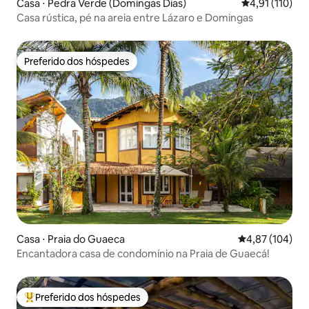
Casa ⋅ Pedra Verde (Domingas Dias)
4,91 de uma av
4,91 (110)
Casa rústica, pé na areia entre Lázaro e Domingas
Preferido dos hóspedes
Preferido dos hóspedes
Casa ⋅ Praia do Guaeca
4,87 de uma av
4,87 (104)
Encantadora casa de condomínio na Praia de Guaecá!
Preferido dos hóspedes
Entre os melhores preferidos dos hóspedes