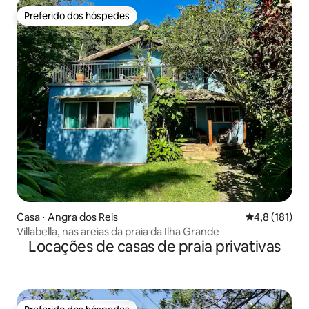
Preferido dos hóspedes
Preferido dos hóspedes
Casa ⋅ Angra dos Reis
4,8 de uma av
4,8 (181)
Villabella, nas areias da praia da Ilha Grande
Locações de casas de praia privativas