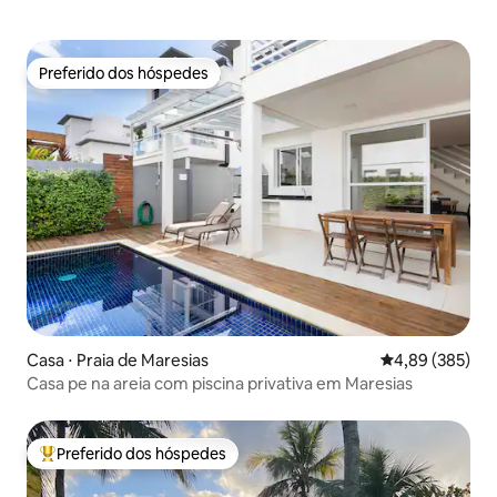
Preferido dos hóspedes
Preferido dos hóspedes
Casa ⋅ Praia de Maresias
4,89 de uma ava
4,89 (385)
Casa pe na areia com piscina privativa em Maresias
Preferido dos hóspedes
Entre os melhores preferidos dos hóspedes