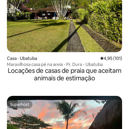
Casa ⋅ Ubatuba
4,95 de uma av
4,95 (101)
Maravilhosa casa pé na areia - Pr. Dura - Ubatuba
Locações de casas de praia que aceitam
animais de estimação
Superhost
Superhost