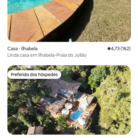
Casa ⋅ Ilhabela
4,73 de uma av
4,73 (162)
Linda casa em Ilhabela-Praia do Julião
Preferido dos hóspedes
Preferido dos hóspedes