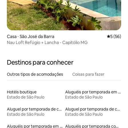
Casa ⋅ São José da Barra
5 de uma a
5 (56)
Nau Loft Refúgio + Lancha - Capitólio MG
Destinos para conhecer
Outros tipos de acomodações
Coisas para fazer
Hotéis boutique
Aluguéis por temporada em hotéis-fazenda
Estado de São Paulo
Estado de São Paulo
Aluguel por temporada de contêineres
Aluguel por temporada de casas de hóspedes
Estado de São Paulo
Estado de São Paulo
Aluguéis por temporada em resorts
Aluguéis por temporada com café da manhã