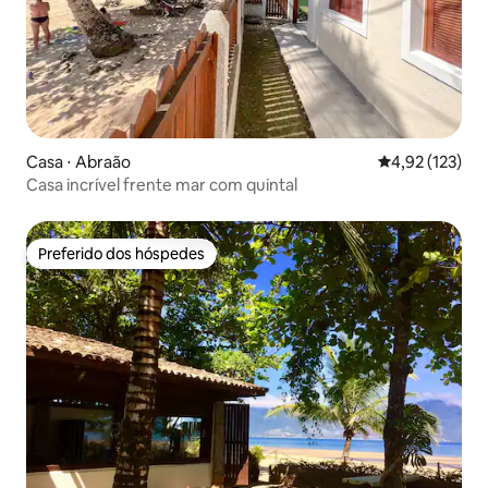
Casa ⋅ Abraão
4,92 de uma av
4,92 (123)
Casa incrível frente mar com quintal
Preferido dos hóspedes
Preferido dos hóspedes