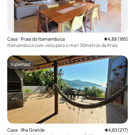
Casa ⋅ Praia do Itamambuca
4,88 de uma av
4,88 (185)
Itamambuca com vista para o mar! 30metros da Praia
Superhost
Superhost
Casa ⋅ Ilha Grande
4,83 de uma av
4,83 (217)