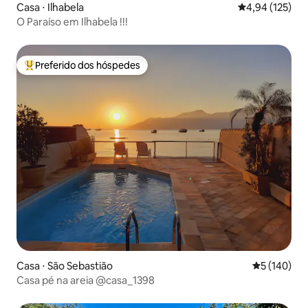
Casa ⋅ Ilhabela
4,94 de uma av
4,94 (125)
O Paraíso em Ilhabela !!!
Preferido dos hóspedes
Entre os melhores preferidos dos hóspedes
Casa ⋅ São Sebastião
5 de uma av
5 (140)
Casa pé na areia @casa_1398